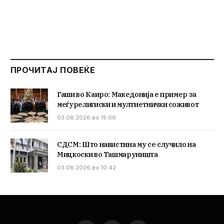
ПРОЧИТАЈ ПОВЕЌЕ
Гаши во Каиро: Македонија е пример за
меѓурелигиски и мултиетнички соживот
03.08.2026 во 15:06
СДСМ: Што навистина му се случило на
Мицкоски во Ташмаруништа
03.08.2026 во 10:42