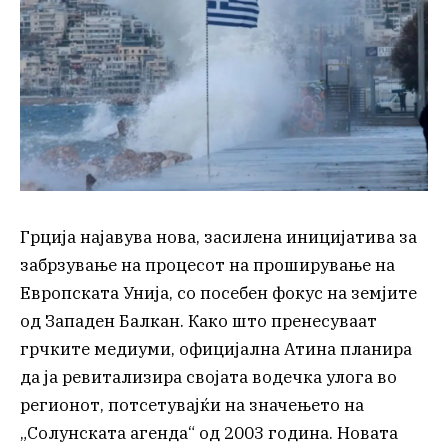
Грција најавува нова, засилена иницијатива за
забрзување на процесот на проширување на
Европската Унија, со посебен фокус на земјите
од Западен Балкан. Како што пренесуваат
грчките медиуми, официјална Атина планира
да ја ревитализира својата водечка улога во
регионот, потсетувајќи на значењето на
„Солунската агенда“ од 2003 година. Новата