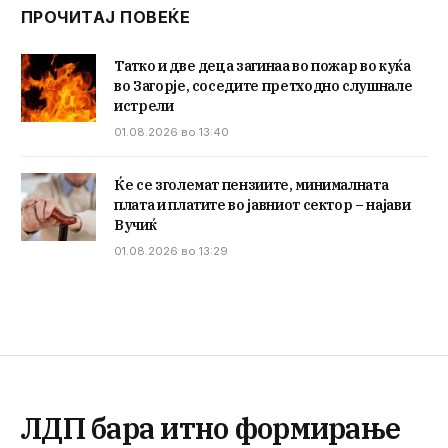
ПРОЧИТАЈ ПОВЕЌЕ
Татко и две деца загинаа во пожар во куќа
во Загорје, соседите претходно слушнале
истрели
01.08.2026 во 13:40
Ќе се зголемат пензиите, минималната
плата и платите во јавниот сектор – најави
Вучиќ
01.08.2026 во 13:29
ЛДП бара итно формирање