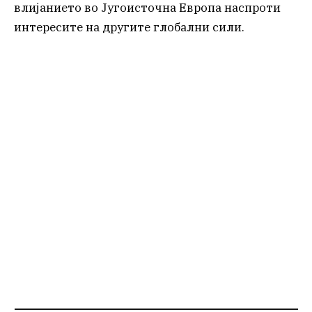
влијанието во Југоисточна Европа наспроти
интересите на другите глобални сили.