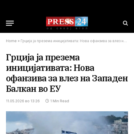
Home
»
Грција ја презема иницијативата: Нова офанзива за влез на Западен Балкан во ЕУ
Грција ја презема
иницијативата: Нова
офанзива за влез на Западен
Балкан во ЕУ
11.05.2026 во 13:26
1 Min Read