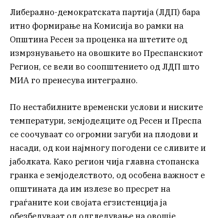
Либерално-демократската партија (ЛДП) бара
итно формирање на Комисија во рамки на
Општина Ресен за проценка на штетите од
измрзнувањето на овошките во Преспанскиот
Регион, се вели во соопштението од ЛДП што
МИА го пренесува интегрално.
По нестабилните временски услови и ниските
температури, земјоделците од Ресен и Преспа
се соочуваат со огромни загуби на плодови и
насади, од кои најмногу погодени се сливите и
јаболката. Како регион чија главна стопанска
гранка е земјоделството, од особена важност е
општината да им излезе во пресрет на
граѓаните кои својата егзистенција ја
обезбедуваат од одгледување на овошје.