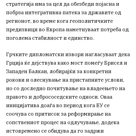
стратегија има за цел да обезбеди појасна и
побрза интегративна патека за државите од
регионот, во време кога геополитичките
предизвици во Европа наметнуваат потреба од
поголема стабилност и единство.
Грчките дипломатски извори нагласуваат дека
Грција ќе дејствува како мост помеѓу Брисел и
Западен Балкан, лобирајќи за конкретни
рокови и олеснување на пристапните услови,
но со доследно почитување на владеењето на
правото и добрососедските односи. Оваа
иницијатива доаѓа во период кога ЕУ се
соочува со притисок за реформирање на
сопствениот процес на одлучување, додека
истовремено се обидува да го задржи