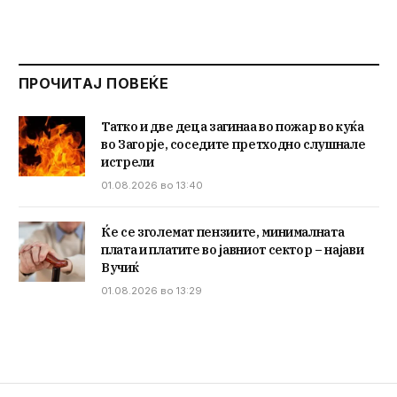
ПРОЧИТАЈ ПОВЕЌЕ
Татко и две деца загинаа во пожар во куќа
во Загорје, соседите претходно слушнале
истрели
01.08.2026 во 13:40
Ќе се зголемат пензиите, минималната
плата и платите во јавниот сектор – најави
Вучиќ
01.08.2026 во 13:29