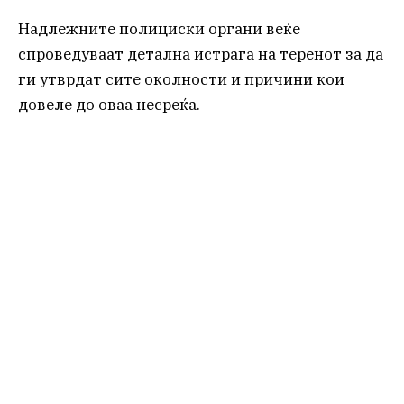
Надлежните полициски органи веќе
спроведуваат детална истрага на теренот за да
ги утврдат сите околности и причини кои
довеле до оваа несреќа.