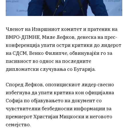
Членот на Извршниот комитет и пратеник на
ВМРО-ДПМНЕ, Миле Лефков, денеска на прес-
конференција упати остри критики до лидерот
на СДСМ, Венко Филипче, обвинувајќи го за
пасивност во однос на последните
дипломатски случувања со Бугарија.
Според Лефков, опозицискиот лидер свесно
избегнува да упати критика кон официјална
Софија по објавувањето на документ со
чувствителни безбедносни информации за
премиерот Христијан Мицкоски и неговото
семејство.