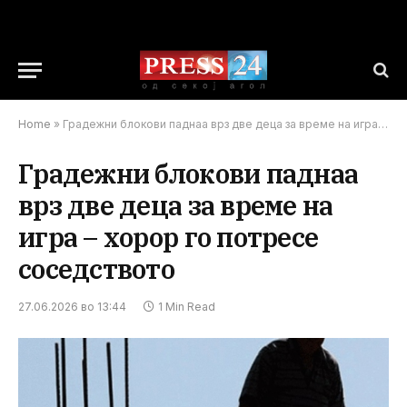
Home
»
Градежни блокови паднаа врз две деца за време на игра – хорор го потресе соседството
Градежни блокови паднаа
врз две деца за време на
игра – хорор го потресе
соседството
27.06.2026 во 13:44
1 Min Read