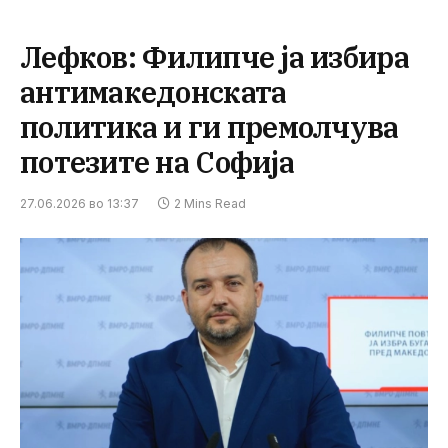
Лефков: Филипче ја избира
антимакедонската
политика и ги премолчува
потезите на Софија
27.06.2026 во 13:37
2 Mins Read