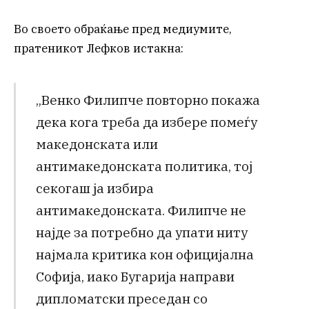
Во своето обраќање пред медиумите,
пратеникот Лефков истакна:
„Венко Филипче повторно покажа
дека кога треба да избере помеѓу
македонската или
антимакедонската политика, тој
секогаш ја избира
антимакедонската. Филипче не
најде за потребно да упати ниту
најмала критика кон официјална
Софија, иако Бугарија направи
дипломатски преседан со