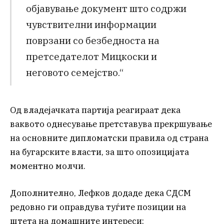
објавување документ што содржи
чувствителни информации
поврзани со безбедноста на
претседателот Мицкоски и
неговото семејство.“
Од владејачката партија реагираат дека
ваквото однесување претставува прекршување
на основните дипломатски правила од страна
на бугарските власти, за што опозицијата
моментно молчи.
Дополнително, Лефков додаде дека СДСМ
редовно ги оправдува туѓите позиции на
штета на домашните интереси: