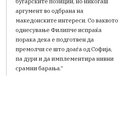
бугарските позиции, но никогаш
аргумент во одбрана на
македонските интереси. Со ваквото
однесување Филипче испраќа
порака дека е подготвен да
премолчи се што доаѓа од Софија,
па дури и да имплементира нивни
срамни барања.“