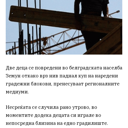
Две деца се повредени во белградската населба
Земун откако врз нив паднал куп на наредени
градежни блокови, пренесуваат регионалните
медиуми.
Несреќата се случила рано утрово, во
моментите додека децата си играле во
непосредна близина на едно градилиште.