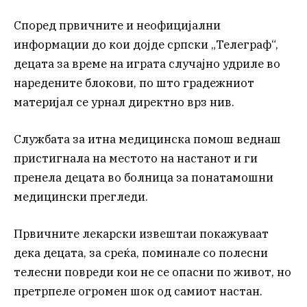
Според првичните и неофицијални
информации до кои дојде српски „Телеграф“,
децата за време на играта случајно удриле во
наредените блокови, по што градежниот
материјал се урнал директно врз нив.
Службата за итна медицинска помош веднаш
пристигнала на местото на настанот и ги
пренела децата во болница за понатамошни
медицински прегледи.
Првичните лекарски извештаи покажуваат
дека децата, за среќа, поминале со полесни
телесни повреди кои не се опасни по живот, но
претрпеле огромен шок од самиот настан.