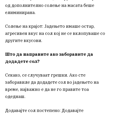
од дополнително солење на масата беше
елиминирана.
Солење на крајот: Јадењето имаше остар,
агресивен вкус на сол кој не се вклопуваше со
другите вкусови.
Што да направите ако заборавите да
додадете сол?
Секако, се случуваат грешки. Ако сте
заборавиле да додадете сол во јадењето на
време, најважно е да не го правите тоа
одеднаш.
Додавајте сол постепено: Додавајте