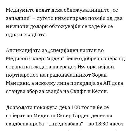
Медиумите велат дека обложувалниците „се
запалиле“ – луѓето инвестирале повеќе од два
милиони долари обложувајќи се каде ќе се
одржи свадбата.
Апликацијата за „специјален настан во
Медисон Сквер Гарден“ беше одобрена вчера од
страна на владата на градот Њујорк, изјави
портпаролот на градоначалникот Зоран
Мамдани, а неколку лица потврдија за АП дека
станува збор за свадба на Свифт и Келси.
Дозволата покажува дека 100 гости ќе се
соберат во Медисон Сквер Гарден денес на
свадбена проба – „пред-забава“ – во 18:30 часот