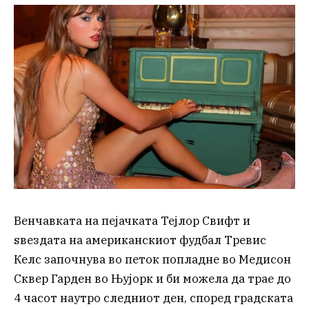
Венчавката на пејачката Тејлор Свифт и
ѕвездата на американскиот фудбал Тревис
Келс започнува во петок попладне во Медисон
Сквер Гарден во Њујорк и би можела да трае до
4 часот наутро следниот ден, според градската