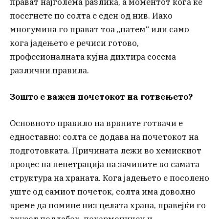
прават најголема разлика, а моментот кога ќе
посегнете по солта е еден од нив. Иако
многумина го прават тоа „патем“ или само
кога јадењето е речиси готово,
професионалната кујна диктира сосема
различни правила.
Зошто е важен почетокот на готвењето?
Основното правило на врвните готвачи е
едноставно: солта се додава на почетокот на
подготовката. Причината лежи во хемискиот
процес на пенетрација на зачините во самата
структура на храната. Кога јадењето е посолено
уште од самиот почеток, солта има доволно
време да помине низ целата храна, правејќи го