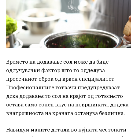
Времето на додавање сол може да биде
одлучувачки фактор што го одделува
просечниот оброк од врвен специјалитет.
Професионалните готвачи предупредуваат
дека додавањето сол на крајот од готвењето
остава само солен вкус на површината, додека
внатрешноста на храната останува безлична.
Навидум малите детали во кујната честопати