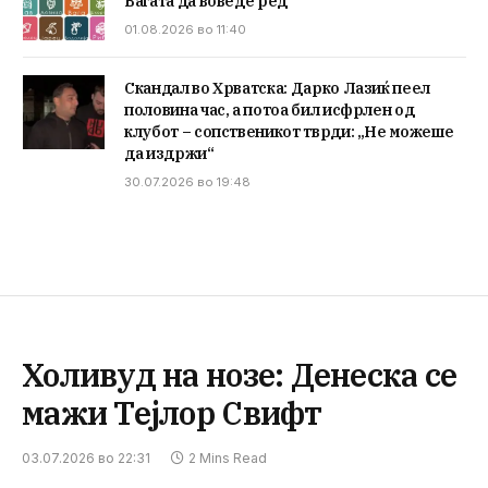
Вагата да воведе ред
01.08.2026 во 11:40
Скандал во Хрватска: Дарко Лазиќ пеел
половина час, а потоа бил исфрлен од
клубот – сопственикот тврди: „Не можеше
да издржи“
30.07.2026 во 19:48
Холивуд на нозе: Денеска се
мажи Тејлор Свифт
03.07.2026 во 22:31
2 Mins Read