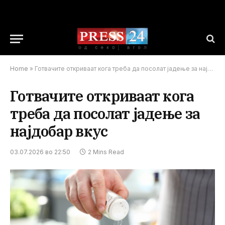
Home
»
Готвачите откриваат кога треба да посолат јадење за најдобар вкус
Готвачите откриваат кога
треба да посолат јадење за
најдобар вкус
03.07.2026 во 22:50
2 Mins Read