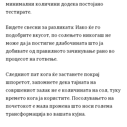
минимални количини додека постојано
тестирате.
Бидете свесни за разликата: Иако ќе го
подобрите вкусот, по солењето никогаш не
може да ја постигне длабочината што ја
добивате од правилното зачинување рано во
процесот на готвење.
Следниот пат кога ќе застанете покрај
шпоретот, запомнете дека тајната на
совршениот залак не е количината на сол, туку
времето кога ја користите. Посолувањето на
почетокот е мала промена што носи голема
трансформација во вашата кујна.