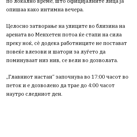
по локално време, што официјалните лица ја
опишаа како интимна вечера.
Целосно затворање на улиците во близина на
арената во Менхетен потоа ќе стапи на сила
преку ноќ, сè додека работниците не постават
повеќе влезови и шатори за луѓето да
поминуваат низ нив, се вели во дозволата.
„Главниот настан“ започнува во 17:00 часот во
петок и е дозволено да трае до 4:00 часот
наутро следниот ден.