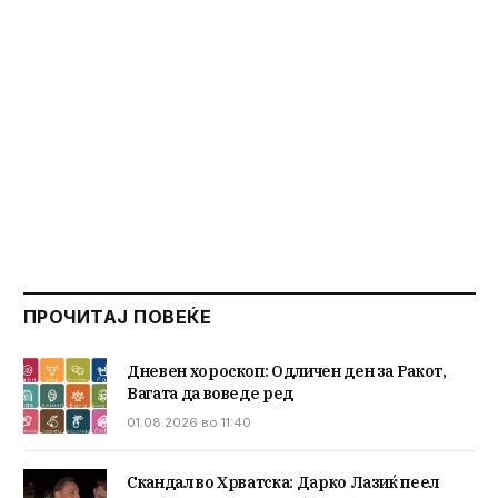
ПРОЧИТАЈ ПОВЕЌЕ
Дневен хороскоп: Одличен ден за Ракот,
Вагата да воведе ред
01.08.2026 во 11:40
Скандал во Хрватска: Дарко Лазиќ пеел