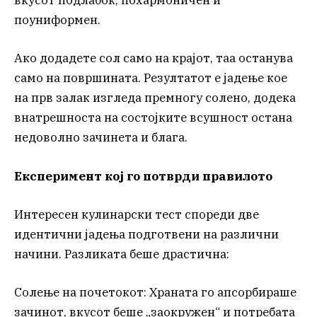
вкусот подлабок, похармоничен и
поуниформен.
Ако додадете сол само на крајот, таа останува
само на површината. Резултатот е јадење кое
на прв залак изгледа премногу солено, додека
внатрешноста на состојките всушност остана
недоволно зачинета и блага.
Експеримент кој го потврди правилото
Интересен кулинарски тест спореди две
идентични јадења подготвени на различни
начини. Разликата беше драстична:
Солење на почетокот: Храната го апсорбираше
зачинот, вкусот беше „заокружен“ и потребата