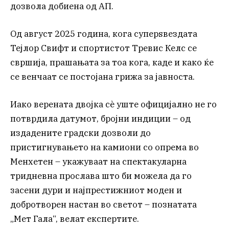
дозвола добиена од АП.
Од август 2025 година, кога суперѕвездата
Тејлор Свифт и спортистот Тревис Келс се
свршија, прашањата за тоа кога, каде и како ќе
се венчаат се постојана грижа за јавноста.
Иако верената двојка сè уште официјално не го
потврдила датумот, бројни индиции – од
издадените градски дозволи до
пристигнувањето на камиони со опрема во
Менхетен – укажуваат на спектакуларна
тридневна прослава што би можела да го
засени дури и најпрестижниот моден и
добротворен настан во светот – познатата
„Мет Гала“, велат експертите.