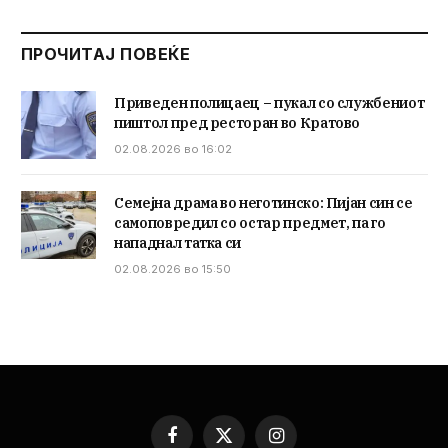
ПРОЧИТАЈ ПОВЕЌЕ
Приведен полицаец – пукал со службениот
пиштол пред ресторан во Кратово
02.08.2026 во 16:02
Семејна драма во неготинско: Пијан син се
самоповредил со остар предмет, па го
нападнал татка си
02.08.2026 во 15:50
Facebook
X
Instagram