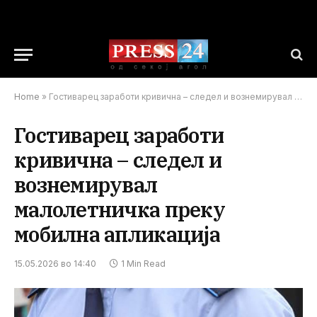
Home
»
Гостиварец заработи кривична – следел и вознемирувал малолетничка преку мобилна апликација
Гостиварец заработи
кривична – следел и
вознемирувал
малолетничка преку
мобилна апликација
15.05.2026 во 14:40
1 Min Read