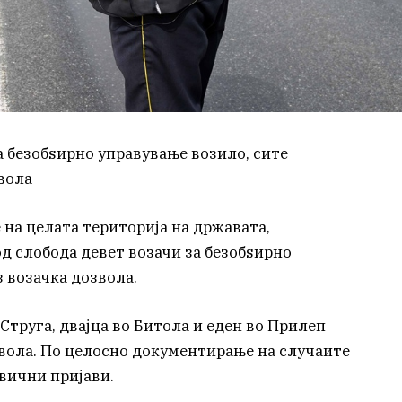
а безобѕирно управување возило, сите
вола
на целата територија на државата,
 слобода девет возачи за безобѕирно
з возачка дозвола.
 Струга, двајца во Битола и еден во Прилеп
звола. По целосно документирање на случаите
вични пријави.