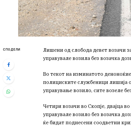
Лишени од слобода девет возачи з
СПОДЕЛИ
управувале возила без возачка доз
Во текот на изминатото деноноќие 
полициските службеници лишија од
управување возило, сите возеле бе
Четири возачи во Скопје, двајца во
управувале возило без возачка до
ќе бидат поднесени соодветни кри