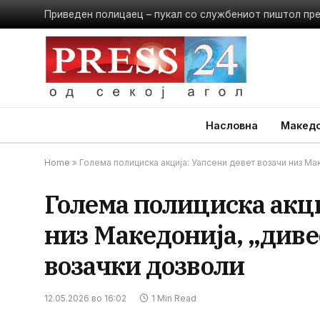
Приведен полицаец – пукал со службениот пиштол пр
Насловна
Македо
Home
»
Голема полициска акција: Уапсени девет возачи низ Ма
Голема полициска акци
низ Македонија, „диве
возачки дозволи
12.05.2026 во 16:02
1 Min Read