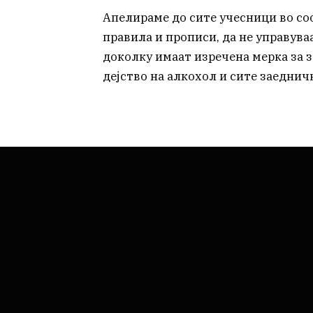
Апелираме до сите учесници во соо
правила и прописи, да не управув
доколку имаат изречена мерка за з
дејство на алкохол и сите заеднич