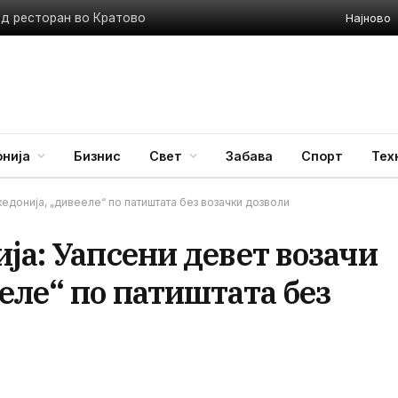
Најново
ед ресторан во Кратово
нија
Бизнис
Свет
Забава
Спорт
Тех
кедонија, „дивееле“ по патиштата без возачки дозволи
ја: Уапсени девет возачи
еле“ по патиштата без