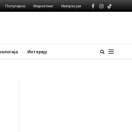
Популарно
Маркетинг
Импресум
Facebook
Instagram
TikTok
нологија
Интервју