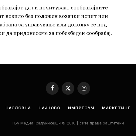
браќајот да ги почитуваат сообраќајните
аат возило без положен возачки испит или
абрана за управување или доколку се под
ки да придонесеме за побезбеден сообраќај.
Facebook
X
Instagram
(Twitter)
НАСЛОВНА
НАЈНОВО
ИМПРЕСУМ
МАРКЕТИНГ
Њу Медиа Комјуникејшн © 2010 | сите права заштитени