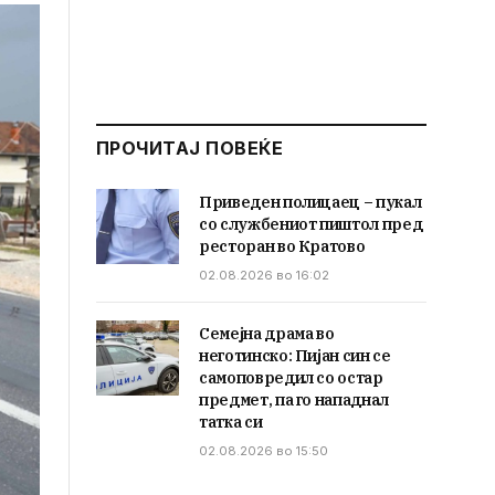
ПРОЧИТАЈ ПОВЕЌЕ
Приведен полицаец – пукал
со службениот пиштол пред
ресторан во Кратово
02.08.2026 во 16:02
Семејна драма во
неготинско: Пијан син се
самоповредил со остар
предмет, па го нападнал
татка си
02.08.2026 во 15:50