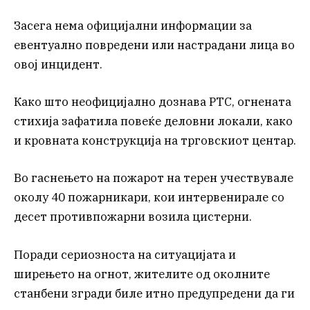
Засега нема официјални информации за
евентуално повредени или настрадани лица во
овој инцидент.
Како што неофицијално дознава РТС, огнената
стихија зафатила повеќе деловни локали, како
и кровната конструкција на трговскиот центар.
Во гаснењето на пожарот на терен учествувале
околу 40 пожарникари, кои интервенирале со
десет противпожарни возила цистерни.
Поради сериозноста на ситуацијата и
ширењето на огнот, жителите од околните
станбени згради биле итно предупредени да ги