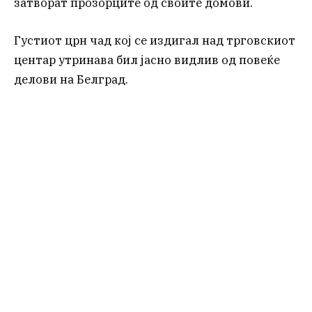
затворат прозорците од своите домови.
Густиот црн чад кој се издигал над трговскиот
центар утринава бил јасно видлив од повеќе
делови на Белград.