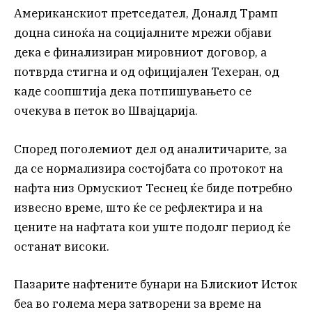
Американскиот претседател, Доналд Трамп
доцна синоќа на социјалните мрежи објави
дека е финализиран мировниот договор, а
потврда стигна и од официјален Техеран, од
каде соопштија дека потпишувањето се
очекува в петок во Швајцарија.
Според поголемиот дел од аналитичарите, за
да се нормализира состојбата со протокот на
нафта низ Ормускиот Теснец ќе биде потребно
извесно време, што ќе се рефлектира и на
цените на нафтата кои уште подолг период ќе
останат високи.
Пазарите нафтените бунари на Блискиот Исток
беа во голема мера затворени за време на