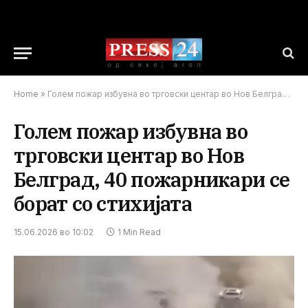
Home
»
Голем пожар избувна во трговски центар во Нов Белград, 40 пожарникари се борат со стихијата
Голем пожар избувна во
трговски центар во Нов
Белград, 40 пожарникари се
борат со стихијата
15.06.2026 во 10:02
1 Min Read