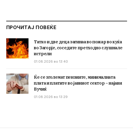
ПРОЧИТАЈ ПОВЕЌЕ
Татко и две деца загинаа во пожар во куќа
во Загорје, соседите претходно слушнале
истрели
01.08.2026 во 13:40
Ќе се зголемат пензиите, минималната
плата и платите во јавниот сектор – најави
Вучиќ
01.08.2026 во 13:29