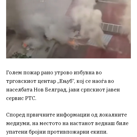
Голем пожар рано утрово избувна во
трговскиот центар „Ењуб“, кој се наоѓа во
населбата Нов Белград, јави српскиот јавен
сервис РТС.
Според првичните информации од локалните
медиуми, на местото на настанот веднаш биле
упатени бројни противпожарни екипи.