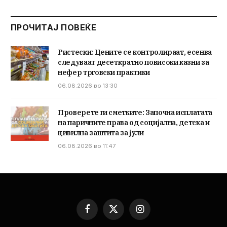
ПРОЧИТАЈ ПОВЕЌЕ
Ристески: Цените се контролираат, есенва
следуваат десеткратно повисоки казни за
нефер трговски практики
06.08.2026 во 13:30
Проверете ги сметките: Започна исплатата
на паричните права од социјална, детска и
цивилна заштита за јули
06.08.2026 во 11:47
Facebook
X
Instagram
(Twitter)