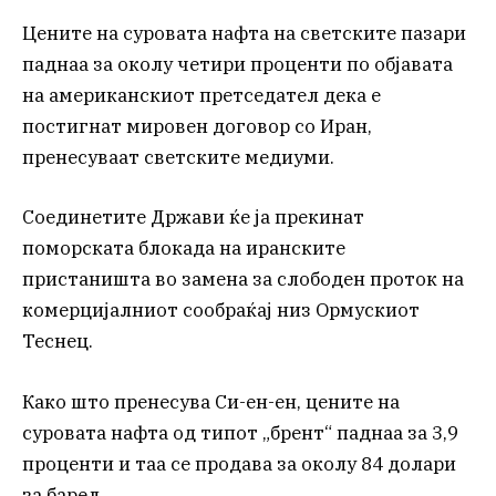
Цените на суровата нафта на светските пазари
паднаа за околу четири проценти по објавата
на американскиот претседател дека е
постигнат мировен договор со Иран,
пренесуваат светските медиуми.
Соединетите Држави ќе ја прекинат
поморската блокада на иранските
пристаништа во замена за слободен проток на
комерцијалниот сообраќај низ Ормускиот
Теснец.
Како што пренесува Си-ен-ен, цените на
суровата нафта од типот „брент“ паднаа за 3,9
проценти и таа се продава за околу 84 долари
за барел.