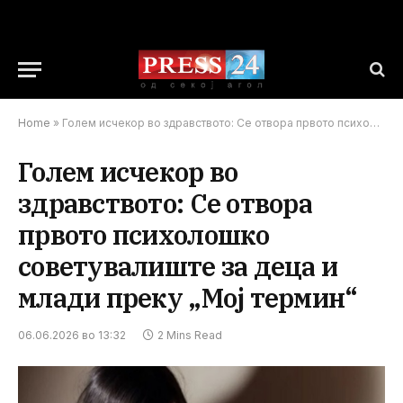
Home
»
Голем исчекор во здравството: Се отвора првото психолошко советувалиште за деца и млади преку „Мој термин“
Голем исчекор во
здравството: Се отвора
првото психолошко
советувалиште за деца и
млади преку „Мој термин“
06.06.2026 во 13:32
2 Mins Read