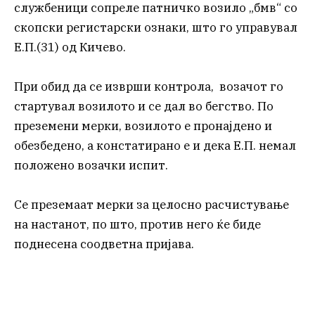
службеници сопреле патничко возило „бмв“ со
скопски регистарски ознаки, што го управувал
Е.П.(31) од Кичево.
При обид да се изврши контрола, возачот го
стартувал возилото и се дал во бегство. По
преземени мерки, возилото е пронајдено и
обезбедено, а констатирано е и дека Е.П. немал
положено возачки испит.
Се преземаат мерки за целосно расчистување
на настанот, по што, против него ќе биде
поднесена соодветна пријава.