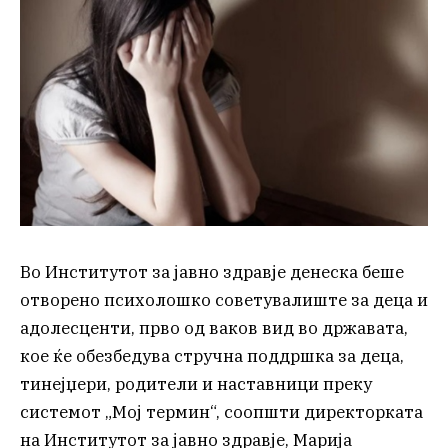
Во Институтот за јавно здравје денеска беше
отворено психолошко советувалиште за деца и
адолесценти, прво од ваков вид во државата,
кое ќе обезбедува стручна поддршка за деца,
тинејџери, родители и наставници преку
системот „Мој термин“, соопшти директорката
на Институтот за јавно здравје, Марија