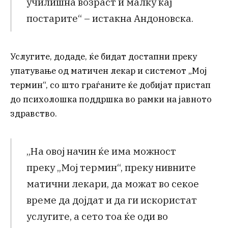
училишна возраст и малку кај
постарите“ – истакна Андоновска.
Услугите, додаде, ќе бидат достапни преку
упатување од матичен лекар и системот „Мој
термин“, со што граѓаните ќе добијат пристап
до психолошка поддршка во рамки на јавното
здравство.
„На овој начин ќе има можност
преку „Мој термин“, преку нивните
матични лекари, да можат во секое
време да дојдат и да ги искористат
услугите, а сето тоа ќе оди во