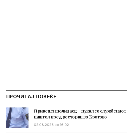
ПРОЧИТАЈ ПОВЕЌЕ
Приведен полицаец – пукал со службениот
пиштол пред ресторан во Кратово
02.08.2026 во 16:02