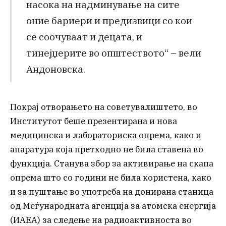
насока на надминување на сите
оние бариери и предизвици со кои
се соочуваат и децата, и
тинејџерите во општеството“ – вели
Андоновска.
Покрај отворањето на советувалиштето, во
Институтот беше презентирана и нова
медицинска и лабораториска опрема, како и
апаратура која претходно не била ставена во
функција. Станува збор за активирање на скапа
опрема што со години не била користена, како
и за пуштање во употреба на донирана станица
од Меѓународната агенција за атомска енергија
(ИАЕА) за следење на радиоактивноста во