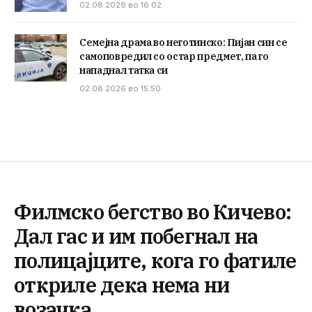
02.08.2026 во 16:02
Семејна драма во неготинско: Пијан син се
самоповредил со остар предмет, па го
нападнал татка си
02.08.2026 во 15:50
Филмско бегство во Кичево:
Дал гас и им побегнал на
полицајците, кога го фатиле
откриле дека нема ни
возачка