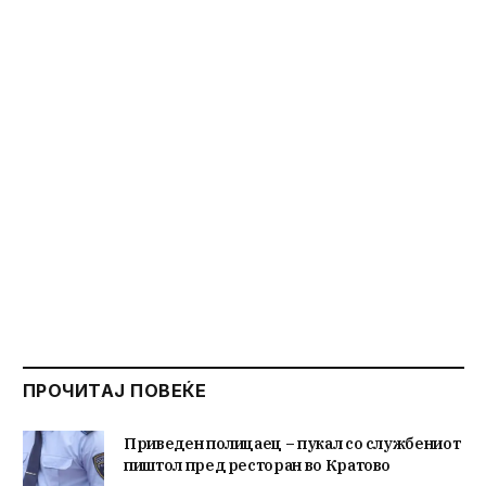
ПРОЧИТАЈ ПОВЕЌЕ
Приведен полицаец – пукал со службениот
пиштол пред ресторан во Кратово