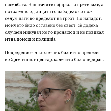
населбата. Напаѓачите најпрво го претепале, а
потоа едно од лицата го избодело со нож
седум пати во пределот на грбот. По нападот,
момчето било оставено без свест, сè додека
случаен минувач не го пронашол и не повикал
Итна помош и полиција.
Повредениот малолетник бил итно пренесен
во Ургентниот центар, каде што бил опериран.