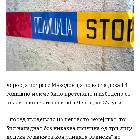
Хорор ја потресе Македонија по веста дека 14-
годишно момче било претепано и избодено со
нож во скопската населба Ченто, на 22 јуни.
Според тврдењата на неговото семејство, тој
бил нападнат без никаква причина од три лица
додека се движел кон улицата „Финска“ во