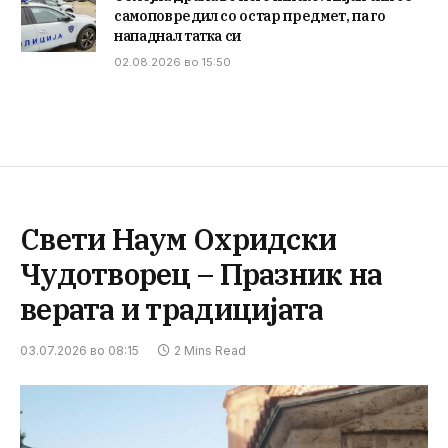
самоповредил со остар предмет, па го
нападнал татка си
02.08.2026 во 15:50
Свети Наум Охридски
Чудотворец – Празник на
верата и традицијата
03.07.2026 во 08:15
2 Mins Read