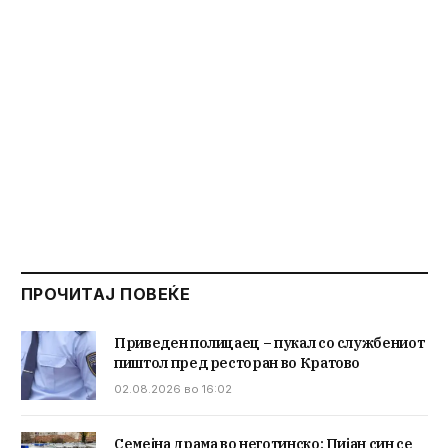
ПРОЧИТАЈ ПОВЕЌЕ
Приведен полицаец – пукал со службениот
пиштол пред ресторан во Кратово
02.08.2026 во 16:02
Семејна драма во неготинско: Пијан син се