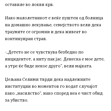
оставиле во локви крв.
Иако малолетникот е веќе пуштен од болница
на домашно лекување, семејството вели дека
траумите се огромни и дека живеат во
континуиран страв.
-„Детето не се чувствува безбедно по
инцидентот, а ниту пак јас. Денеска е мое дете,
а утре ќе биде некое друго”, вели мајката.
Џељана Селими тврди дека надлежните
институции во моментов го водат случајот
како „насилство“, иако според неа е чист обид
за убиство.