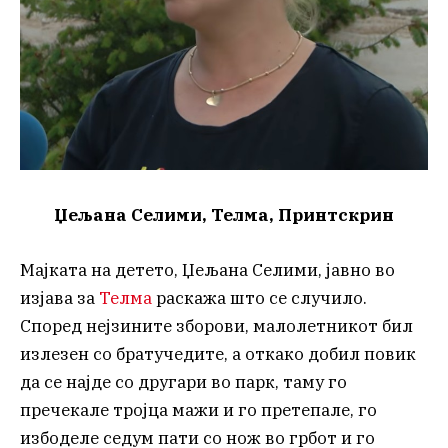
Џељана Селими, Телма, Принтскрин
Мајката на детето, Џељана Селими, јавно во
изјава за
Телма
раскажа што се случило.
Според нејзините зборови, малолетникот бил
излезен со братучедите, а откако добил повик
да се најде со другари во парк, таму го
пречекале тројца мажи и го претепале, го
избоделе седум пати со нож во грбот и го