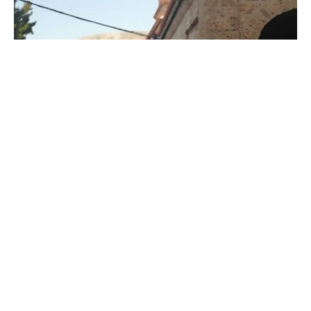
Прес24
Свети Наум Охридски е една од најзначајните
личности во македонската духовна и културна
историја. Како ученик на светите Кирил и
Методиј и близок соработник на Свети
Климент Охридски, тој оставил длабока трага
во ширењето на словенската писменост,