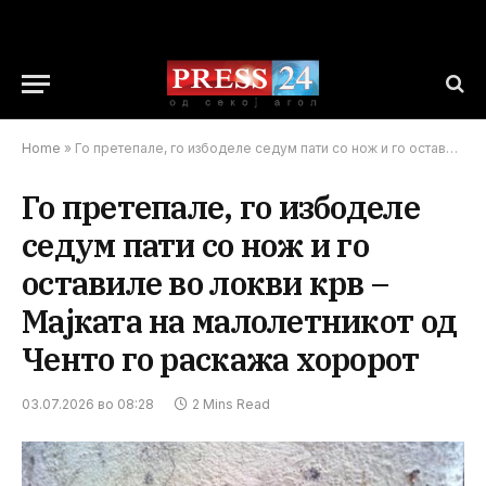
Home
»
Го претепале, го избоделе седум пати со нож и го оставиле во локви крв – Мајката на малолетникот од Ченто го раскажа хоророт
Го претепале, го избоделе
седум пати со нож и го
оставиле во локви крв –
Мајката на малолетникот од
Ченто го раскажа хоророт
03.07.2026 во 08:28
2 Mins Read