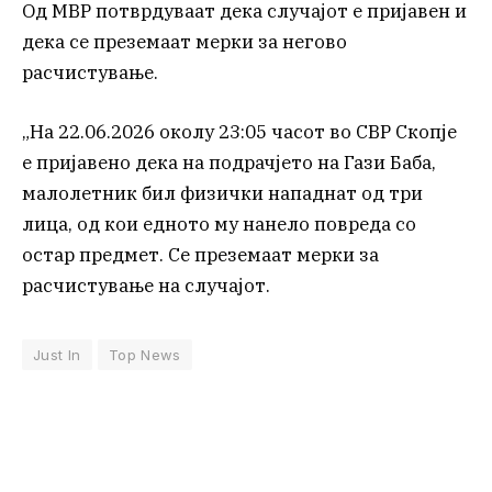
Од МВР потврдуваат дека случајот е пријавен и
дека се преземаат мерки за негово
расчистување.
„На 22.06.2026 околу 23:05 часот во СВР Скопје
е пријавено дека на подрачјето на Гази Баба,
малолетник бил физички нападнат од три
лица, од кои едното му нанело повреда со
остар предмет. Се преземаат мерки за
расчистување на случајот.
Just In
Top News