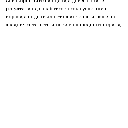
Соговорниците ги оценија досегашните
резултати од соработката како успешни и
изразија подготвеност за интензивирање на
заедничките активности во наредниот период.