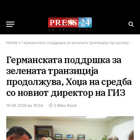
Home
»
Германската поддршка за зелената транзиција продолжува, Хоџа на средба со новиот директор на ГИЗ
Германската поддршка за
зелената транзиција
продолжува, Хоџа на средба
со новиот директор на ГИЗ
19.06.2026 во 16:04
2 Mins Read