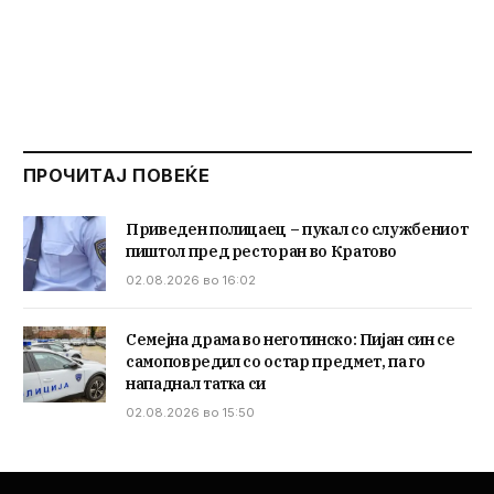
ПРОЧИТАЈ ПОВЕЌЕ
Приведен полицаец – пукал со службениот
пиштол пред ресторан во Кратово
02.08.2026 во 16:02
Семејна драма во неготинско: Пијан син се
самоповредил со остар предмет, па го
нападнал татка си
02.08.2026 во 15:50