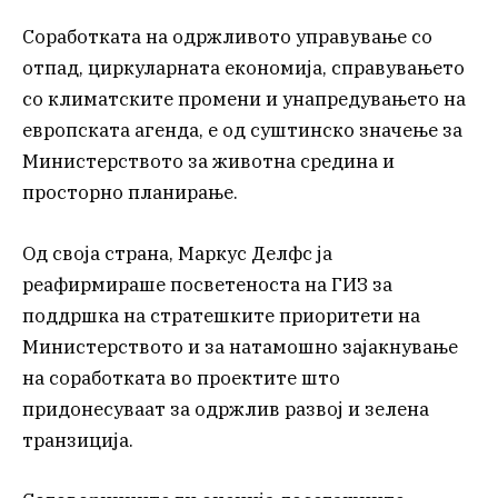
Соработката на одржливото управување со
отпад, циркуларната економија, справувањето
со климатските промени и унапредувањето на
европската агенда, е од суштинско значење за
Министерството за животна средина и
просторно планирање.
Од своја страна, Маркус Делфс ја
реафирмираше посветеноста на ГИЗ за
поддршка на стратешките приоритети на
Министерството и за натамошно зајакнување
на соработката во проектите што
придонесуваат за одржлив развој и зелена
транзиција.