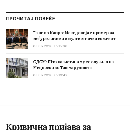
ПРОЧИТАЈ ПОВЕЌЕ
Гаши во Каиро: Македонија е пример за
меѓурелигиски и мултиетнички соживот
03.08.2026 во 15:06
СДСМ: Што навистина му се случило на
Мицкоски во Ташмаруништа
03.08.2026 во 10:42
Кривична пријава за