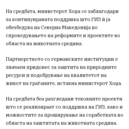
На средбата, министерот Хоџа се заблагодари
за континуираната поддршка што ГИЗ ѝ ја
обезбедува на Северна Македонија во
спроведувањето на реформите и проектите во
областа на животната средина.
Партнерството со германските институции е
значаен придонес за заштита на природните
ресурси и подобрување на квалитетот на
живот на граѓаните, истакна министерот Хоџа.
На средбата беа разгледани тековните проекти
што се реализираат со поддршка на ГИЗ, како и
можностите за проширување на соработката во
областа на заштитата на животната средина.