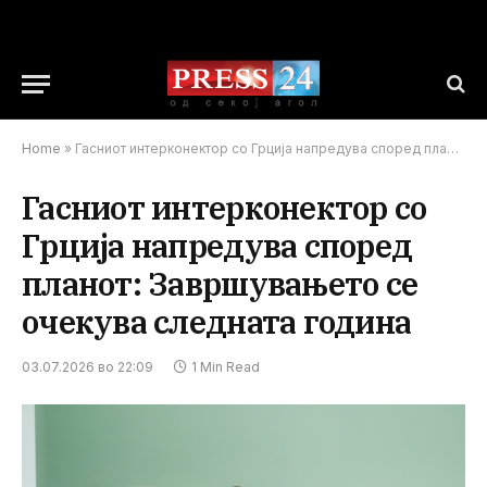
Home
»
Гасниот интерконектор со Грција напредува според планот: Завршувањето се очекува следната година
Гасниот интерконектор со
Грција напредува според
планот: Завршувањето се
очекува следната година
03.07.2026 во 22:09
1 Min Read