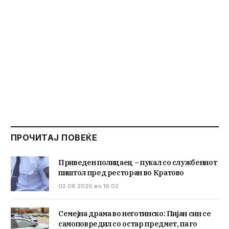
ПРОЧИТАЈ ПОВЕЌЕ
Приведен полицаец – пукал со службениот
пиштол пред ресторан во Кратово
02.08.2026 во 16:02
Семејна драма во неготинско: Пијан син се
самоповредил со остар предмет, па го