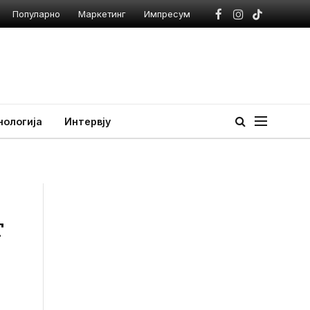
Популарно
Маркетинг
Импресум
Facebook
Instagram
TikTok
нологија
Интервју
т