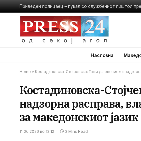
Приведен полицаец – пукал со службениот пиштол пр
Насловна
Македо
Home
»
Костадиновска-Стојчевска: Гаши да овозможи надзорна 
Костадиновска-Стојче
надзорна расправа, вл
за македонскиот јазик
11.06.2026 во 12:12
2 Mins Read