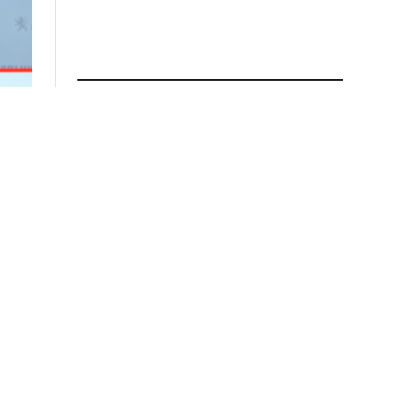
ПРОЧИТАЈ ПОВЕЌЕ
Андоновски од Смилево:
Илинден е вредносен
систем – непокор, слобода и
иднина
02.08.2026 во 11:25
Делегација на СДСМ оддаде
почит во Пелинце по повод
Денот на Републиката
02.08.2026 во 10:44