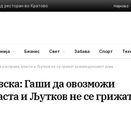
Најново
ед ресторан во Кратово
нија
Бизнис
Свет
Забава
Спорт
Тех
расправа, власта и Љутков не се грижат за македонскиот јазик
вска: Гаши да овозможи
аста и Љутков не се грижа