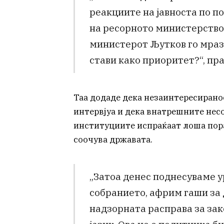
реакциите на јавноста по п
на ресорното министерство,
министерот Љутков го мрази
стави како приоритет?“, п
Таа додаде дека незаинтересирано
интервјуа и дека внатрешните нес
институциите испраќаат лоша пор
соочува државата.
„Затоа денес поднесуваме у
собранието, африм гаши за
надзорната расправа за зак