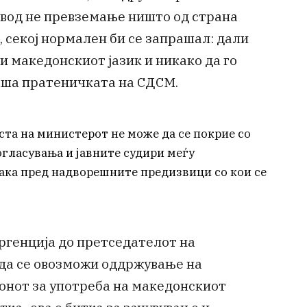
овод не превземање ништо од страна
 секој нормален би се запрашал: дали
 македонскиот јазик и никако да го
раша пратеничката на СДСМ.
ста на министерот не може да се покрие со
огласувања и јавните судири меѓу
ака пред надворешните предизвици со кои се
ргенција до претседателот на
 да се овозможи оддржување на
онот за употреба на македонскиот