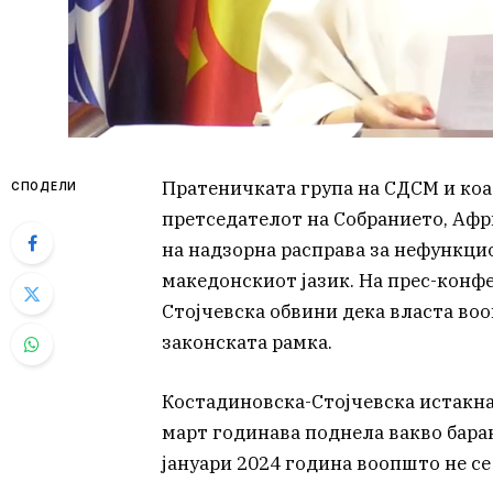
Пратеничката група на СДСМ и коа
СПОДЕЛИ
претседателот на Собранието, Афр
на надзорна расправа за нефункци
македонскиот јазик. На прес-конф
Стојчевска обвини дека власта во
законската рамка.
Костадиновска-Стојчевска истакна
март годинава поднела вакво бара
јануари 2024 година воопшто не се