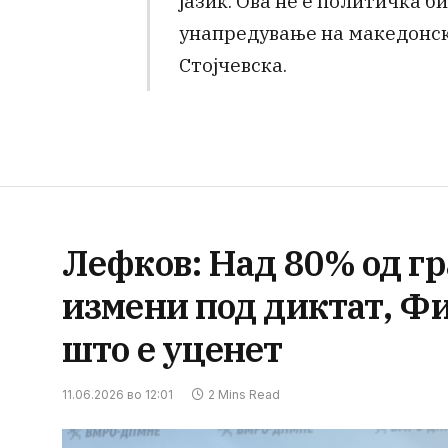
јазик. Ова не е политичка би
унапредување на македонски
Стојчевска.
Лефков: Над 80% од гр
измени под диктат, Ф
што е уценет
11.06.2026 во 12:01
2 Mins Read