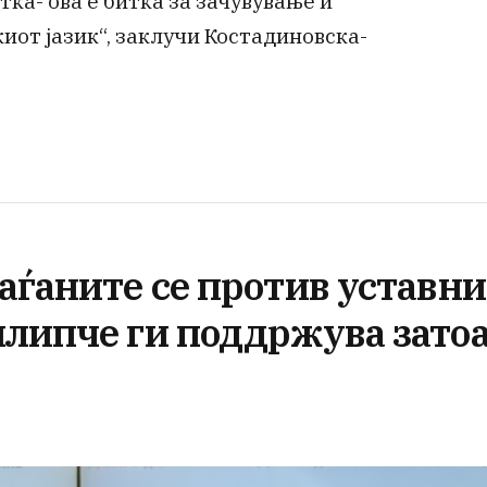
тка- ова е битка за зачувување и
от јазик“, заклучи Костадиновска-
аѓаните се против уставни
илипче ги поддржува зато