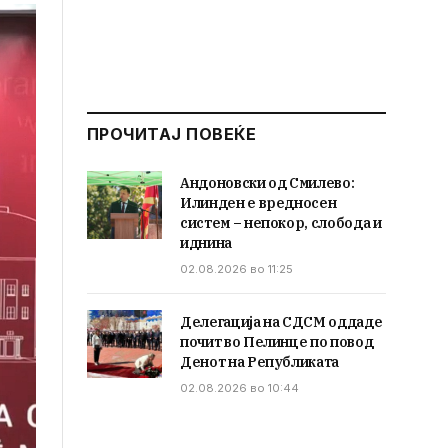
ПРОЧИТАЈ ПОВЕЌЕ
Андоновски од Смилево:
Илинден е вредносен
систем – непокор, слобода и
иднина
02.08.2026 во 11:25
Делегација на СДСМ оддаде
почит во Пелинце по повод
Денот на Републиката
02.08.2026 во 10:44