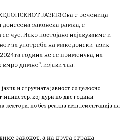
КЕДОНСКИОТ ЈАЗИК! Ова е реченица
и донесена законска рамка, е
се чуе. Иако постојано најавувавме и
от за употреба на македонски јазик
 2024та година не се применува, на
о вмро дпмне“, изјави таа.
јазик и стручната јавност се целосно
 министер, кој дури по две години
а лектори, но без реална имплементација на
авиме законот, а на друга страна