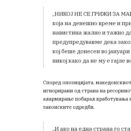
„НИКОЈ НЕ СЕ ГРИЖИ ЗА МА
која на денешно време и пр
навистина жално и тажно да 
предупредувавме дека закон
кој беше донесен во јануари
никој како да не му е гајле в
Според опозицијата, македонскиот 
игнорирани од страна на ресорниот
алармирање побарал вработувања н
законските одредби.
„И ако на една страна го ст