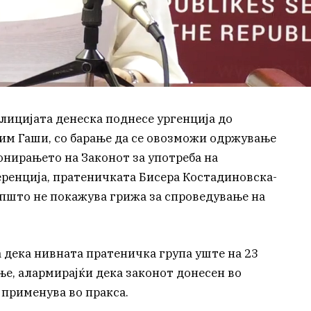
лицијата денеска поднесе ургенција до
им Гаши, со барање да се овозможи одржување
онирањето на Законот за употреба на
еренција, пратеничката Бисера Костадиновска-
општо не покажува грижа за спроведување на
 дека нивната пратеничка група уште на 23
ње, алармирајќи дека законот донесен во
 применува во пракса.