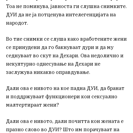
Тоа не поминува, јавноста ги слушна снимките.
ДУИ да не ја потценува интелегенцијата на
народот.
Во тие снимки се слуша како вработените жени
се принудени да го бакнуваат дури и да му
седнуваат во скут на Дехари. Ова недолично и
некултурно однесување на Дехари не
заслужува никакво оправдување.
Дали ова е нивото на кое падна ДУИ, да бранат
и поддржуваат функционери кои сексуално
малтертираат жени?
Дали ова е нивото, дали почитта кон жената е
празно слово во ДУИ? Што им порачуваат на