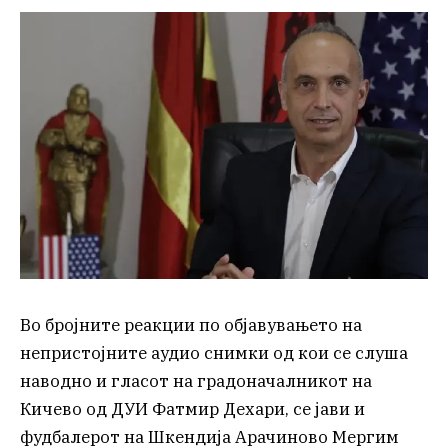
Во бројните реакции по објавувањето на
непристојните аудио снимки од кои се слуша
наводно и гласот на градоначалникот на
Кичево од ДУИ Фатмир Дехари, се јави и
фудбалерот на Шкендија Арачиново Мергим