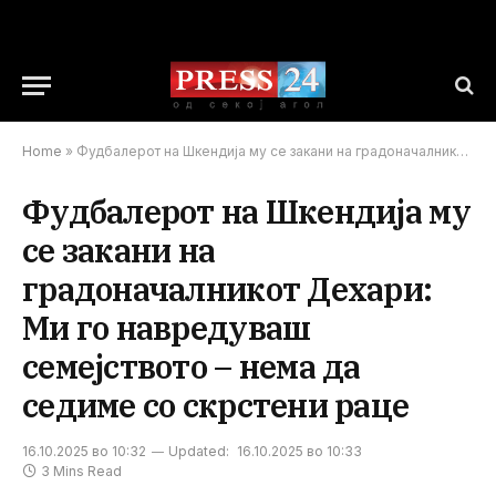
Home
»
Фудбалерот на Шкендија му се закани на градоначалникот Дехари: Ми го навредуваш семејството – нема да седиме со скрстени раце
Фудбалерот на Шкендија му
се закани на
градоначалникот Дехари:
Ми го навредуваш
семејството – нема да
седиме со скрстени раце
16.10.2025 во 10:32
Updated:
16.10.2025 во 10:33
3 Mins Read