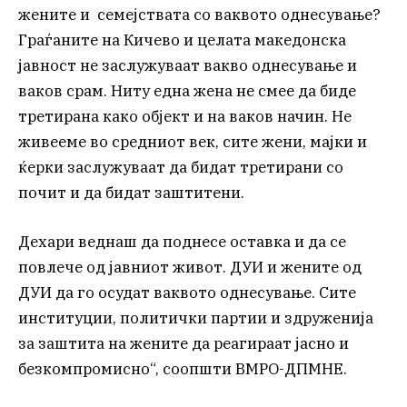
жените и семејствата со ваквото однесување?
Граѓаните на Кичево и целата македонска
јавност не заслужуваат вакво однесување и
ваков срам. Ниту една жена не смее да биде
третирана како објект и на ваков начин. Не
живееме во средниот век, сите жени, мајки и
ќерки заслужуваат да бидат третирани со
почит и да бидат заштитени.
Дехари веднаш да поднесе оставка и да се
повлече од јавниот живот. ДУИ и жените од
ДУИ да го осудат ваквото однесување. Сите
институции, политички партии и здруженија
за заштита на жените да реагираат јасно и
безкомпромисно“, соопшти ВМРО-ДПМНЕ.