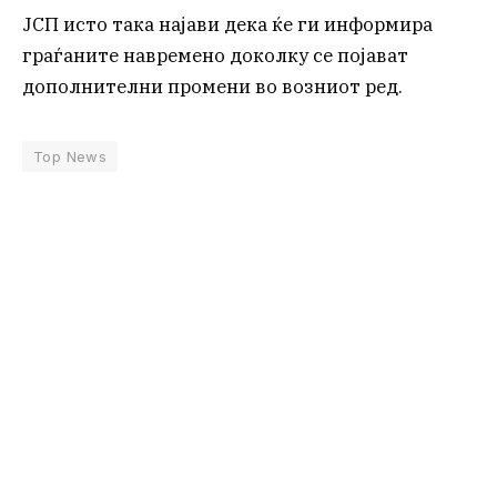
ЈСП исто така најави дека ќе ги информира
граѓаните навремено доколку се појават
дополнителни промени во возниот ред.
Top News