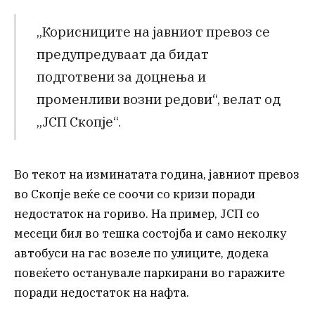
„Корисниците на јавниот превоз се
предупредуваат да бидат
подготвени за доцнења и
променливи возни редови“, велат од
„ЈСП Скопје“.
Во текот на изминатата година, јавниот превоз
во Скопје веќе се соочи со кризи поради
недостаток на гориво. На пример, ЈСП со
месеци бил во тешка состојба и само неколку
автобуси на гас возеле по улиците, додека
повеќето останувале паркирани во гаражите
поради недостаток на нафта.