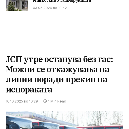
Мицкоски во Ташмаруништа
03.08.2026 во 10:42
ЈСП утре останува без гас:
Можни се откажувања на
линии поради прекин на
испораката
16.10.2025 во 10:29
1 Min Read