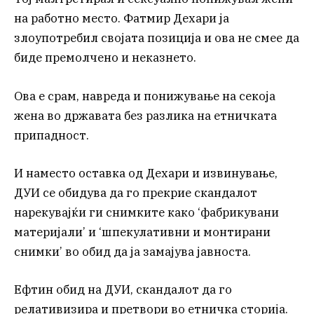
на работно место. Фатмир Дехари ја
злоупотребил својата позиција и ова не смее да
биде премолчено и неказнето.
Ова е срам, навреда и понижување на секоја
жена во државата без разлика на етничката
припадност.
И наместо оставка од Дехари и извинување,
ДУИ се обидува да го прекрие скандалот
нарекувајќи ги снимките како ‘фабрикувани
материјали’ и ‘шпекулативни и монтирани
снимки’ во обид да ја замајува јавноста.
Ефтин обид на ДУИ, скандалот да го
релативизира и претвори во етничка сторија.