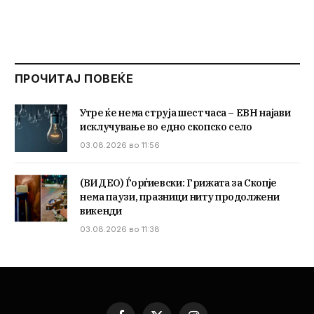
ПРОЧИТАЈ ПОВЕЌЕ
Утре ќе нема струја шест часа – ЕВН најави
исклучување во едно скопско село
03.08.2026 во 11:56
(ВИДЕО) Ѓорѓиевски: Грижата за Скопје
нема паузи, празници ниту продолжени
викенди
03.08.2026 во 11:38