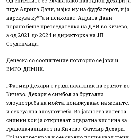
Од снимките се слуша како наводноп Дехари ја
пцуе Адрита Дани, мајка му на фудбалерот, и ја
нарекува ку**а и психопат. Адрита Дани
порано беше претседателка на ДУИ во Кичево,
а од 2021 до 2024 и директорка на ЈП
Студенчица.
Денеска со соопштение повторно се јави и
ВМРО-ДПМНЕ.
„Фатмир Дехари е градоначалник на срамот во
Кичево. Дехари е симбол за брутална
злоупотреба на моќта, понижување на жените,
и сексуална злоупотреба. Во јавноста излегоа
снимки кои ја откриваат одвратна вистина за
градоначалникот на Кичево, Фатмир Дехари.
Тој малтретирал и сексуално понижувал жени