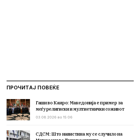
ПРОЧИТАЈ ПОВЕЌЕ
Гаши во Каиро: Македонија е пример за
меѓурелигиски и мултиетнички соживот
03.08.2026 во 15:06
СДСМ: Што навистина му се случило на