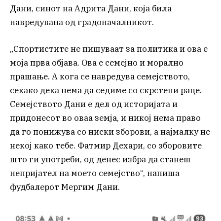
Дани, синот на Адрита Дани, која била
навредувана од градоначалникот.
„Спортистите не пишуваат за политика и ова е
моја прва објава. Ова е семејно и морално
прашање. А кога се навредува семејството,
секако дека нема да седиме со скрстени раце.
Семејството Дани е дел од историјата и
придонесот во оваа земја, и никој нема право
да го понижува со ниски зборови, а најмалку не
некој како тебе. Фатмир Дехари, со зборовите
што ги употреби, од денес избра да станеш
непријател на моето семејство“, напиша
фудбалерот Мергим Дани.