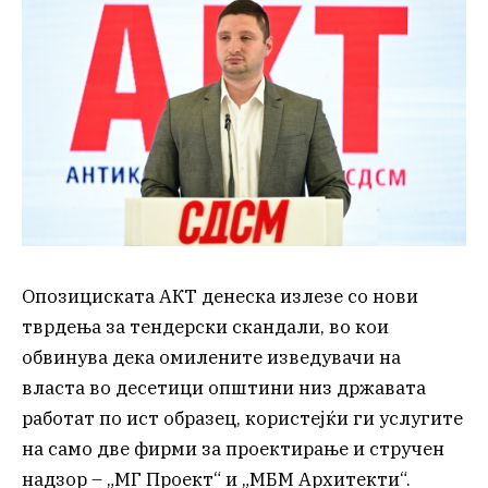
Опозициската АКТ денеска излезе со нови
тврдења за тендерски скандали, во кои
обвинува дека омилените изведувачи на
власта во десетици општини низ државата
работат по ист образец, користејќи ги услугите
на само две фирми за проектирање и стручен
надзор – „МГ Проект“ и „МБМ Архитекти“.