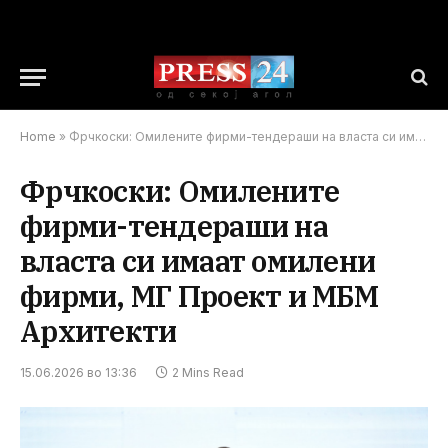
Home
»
Фрчкоски: Омилените фирми-тендераши на власта си имаат омилени фирми, МГ Проект и МБМ Архитекти
Фрчкоски: Омилените
фирми-тендераши на
власта си имаат омилени
фирми, МГ Проект и МБМ
Архитекти
15.06.2026 во 13:36
2 Mins Read