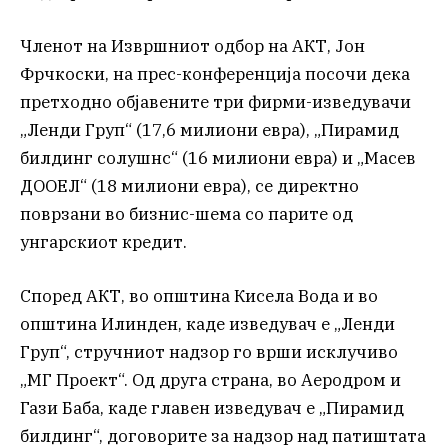
Членот на Извршниот одбор на АКТ, Јон
Фрчкоски, на прес-конференција посочи дека
претходно објавените три фирми-изведувачи
„Ленди Груп“ (17,6 милиони евра), „Пирамид
билдинг солушнс“ (16 милиони евра) и „Масев
ДООЕЛ“ (18 милиони евра), се директно
поврзани во бизнис-шема со парите од
унгарскиот кредит.
Според АКТ, во општина Кисела Вода и во
општина Илинден, каде изведувач е „Ленди
Груп“, стручниот надзор го врши исклучиво
„МГ Проект“. Од друга страна, во Аеродром и
Гази Баба, каде главен изведувач е „Пирамид
билдинг“, договорите за надзор над патиштата