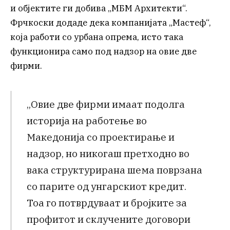
и објектите ги добива „МБМ Архитекти“.
Фрчкоски додаде дека компанијата „Мастеф“,
која работи со урбана опрема, исто така
функционира само под надзор на овие две
фирми.
„Овие две фирми имаат подолга
историја на работење во
Македонија со проектирање и
надзор, но никогаш претходно во
вака структурирана шема поврзана
со парите од унгарскиот кредит.
Тоа го потврдуваат и бројките за
профитот и склучените договори