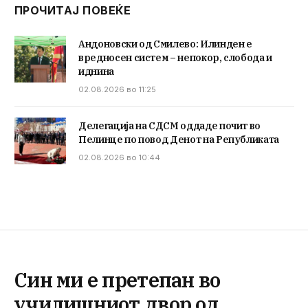
ПРОЧИТАЈ ПОВЕЌЕ
Андоновски од Смилево: Илинден е
вредносен систем – непокор, слобода и
иднина
02.08.2026 во 11:25
Делегација на СДСМ оддаде почит во
Пелинце по повод Денот на Републиката
02.08.2026 во 10:44
Син ми е претепан во
училишниот двор од