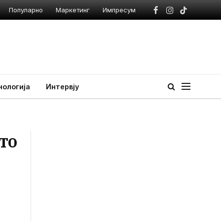
Популарно
Маркетинг
Импресум
Facebook
Instagram
TikTok
нологија
Интервју
то