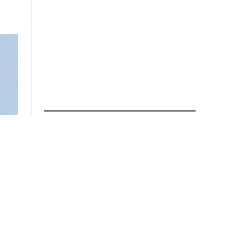
ПРОЧИТАЈ ПОВЕЌЕ
Татко и две деца загинаа во
пожар во куќа во Загорје,
соседите претходно
слушнале истрели
01.08.2026 во 13:40
Ќе се зголемат пензиите,
минималната плата и