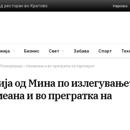
Најново
ед ресторан во Кратово
нија
Бизнис
Свет
Забава
Спорт
Тех
сихијатрија – Насмеана и во прегратка на партнерот
ја од Мина по излегување
меана и во прегратка на