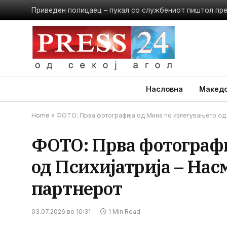
Приведен полицаец – пукал со службениот пиштол пр
Насловна
Македо
Home
»
ФОТО: Прва фотографија од Мина по излегувањето од П
ФОТО: Прва фотографи
од Психијатрија – Нас
партнерот
03.07.2026 во 10:31
1 Min Read