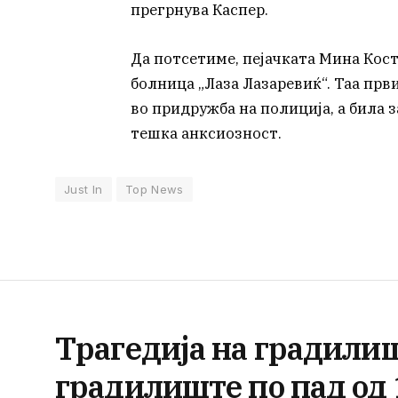
прегрнува Каспер.
Да потсетиме, пејачката Мина Кос
болница „Лаза Лазаревиќ“. Таа први
во придружба на полиција, а била
тешка анксиозност.
Just In
Top News
Трагедија на градилиш
градилиште по пад од 