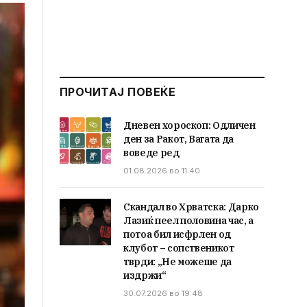
ПРОЧИТАЈ ПОВЕЌЕ
Дневен хороскоп: Одличен
ден за Ракот, Вагата да
воведе ред
01.08.2026 во 11:40
Скандал во Хрватска: Дарко
Лазиќ пеел половина час, а
потоа бил исфрлен од
клубот – сопственикот
тврди: „Не можеше да
издржи“
30.07.2026 во 19:48