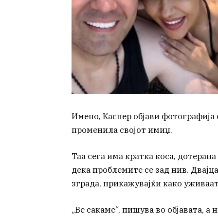
Имено, Каспер објави фотографија 
променила својот имиџ.
Таа сега има кратка коса, дотерана
дека проблемите се зад нив. Двајц
зграда, прикажувајќи како уживаат
„Ве сакаме“, пишува во објавата, а