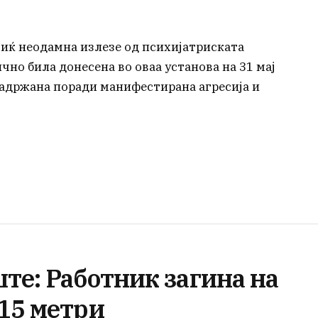
тиќ неодамна излезе од психијатриската
чно била донесена во оваа установа на 31 мај
 задржана поради манифестирана агресија и
те: Работник загина на
15 метри