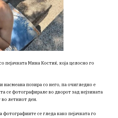
со пејачката Мина Костиќ, која целосно го
 и насмеана позира со него, па очигледно е
ата се фотографирале во дворот зад нејзината
 во летниот ден.
 на фотографиите се гледа како пејачката го