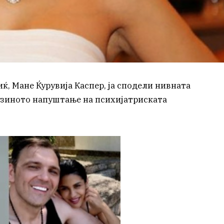
ќ, Мане Ќурувија Каспер, ја сподели нивната
јзиното напуштање на психијатриската