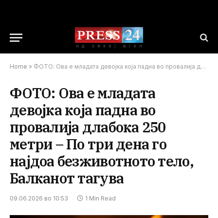
Home
»
ФОТО: Ова е младата девојка која падна во провалија длабока 250 метри – По три дена го најдоа безживотното тело, Балканот тагува
ФОТО: Ова е младата
девојка која падна во
провалија длабока 250
метри – По три дена го
најдоа безживотното тело,
Балканот тагува
09.06.2026 во 10:53
1 Min Read