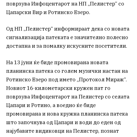
поврзува Инфоцентарот на НП „Пелистер“ со
Цапарски Вир и Ротинско Езеро.
Од НП „Пелистер“ информираат дека со новата
сигнализација патеката е значително полесно
достапна и за помалку искусните посетители.
На 13 јуни ќе биде промовирана новата
планинска патека со голем музички настан на
Ротинско Езеро под името „Протокол Мираж“.
Новиот 16-километарски кружен пат го
поврзува Инфоцентарот на Пелистер со селата
Цапари и Ротино, а воедно ќе биде
промовирана и нова кружна планинска патека
што започнува од Цапари и води до еден од
најубавите видиковци на Пелистер, познат