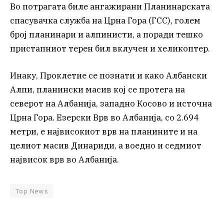
Во потрагата биле ангажирани Планинарската
спасувачка служба на Црна Гора (ГСС), голем
број планинари и алпинисти, а поради тешко
пристапниот терен бил вклучен и хеликоптер.
Инаку, Проклетие се познати и како Албански
Алпи, планински масив кој се протега на
северот на Албанија, западно Косово и источна
Црна Гора. Езерски Врв во Албанија, со 2.694
метри, е највисокиот врв на планините и на
целиот масив Динариди, а воедно и седмиот
највисок врв во Албанија.
Top News