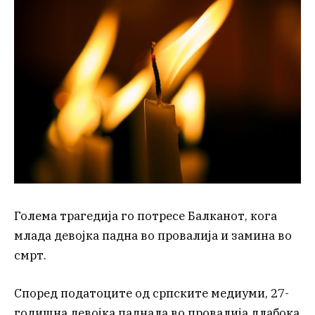
Голема трагедија го потресе Балканот, кога
млада девојка падна во провалија и замина во
смрт.
Според податоците од српските медиуми, 27-
годишна девојка паднала во провалија длабока