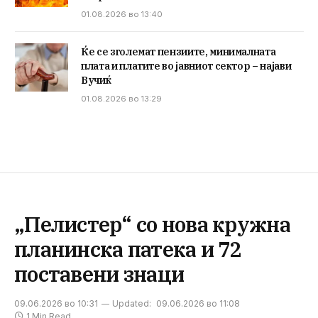
01.08.2026 во 13:40
Ќе се зголемат пензиите, минималната
плата и платите во јавниот сектор – најави
Вучиќ
01.08.2026 во 13:29
„Пелистер“ со нова кружна
планинска патека и 72
поставени знаци
09.06.2026 во 10:31
Updated:
09.06.2026 во 11:08
1 Min Read