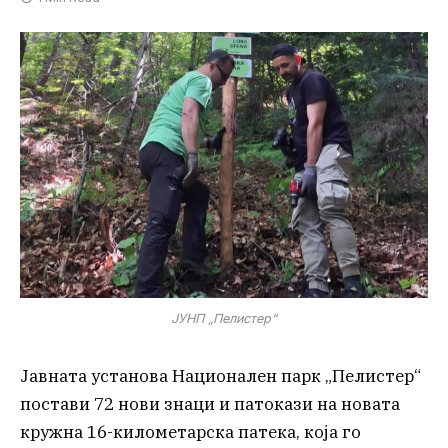
ЈУНП „Пелистер“
Јавната установа Национален парк „Пелистер“
постави 72 нови знаци и патокази на новата
кружна 16-километарска патека, која го