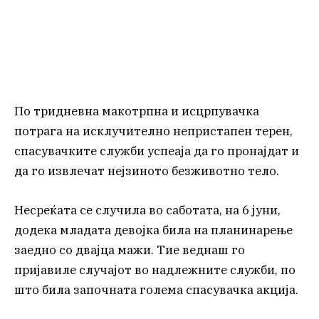
По тридневна макотрпна и исцрпувачка
потрага на исклучително непристапен терен,
спасувачките служби успеаја да го пронајдат и
да го извлечат нејзиното безживотно тело.
Несреќата се случила во саботата, на 6 јуни,
додека младата девојка била на планинарење
заедно со двајца мажи. Тие веднаш го
пријавиле случајот во надлежните служби, по
што била започната голема спасувачка акција.