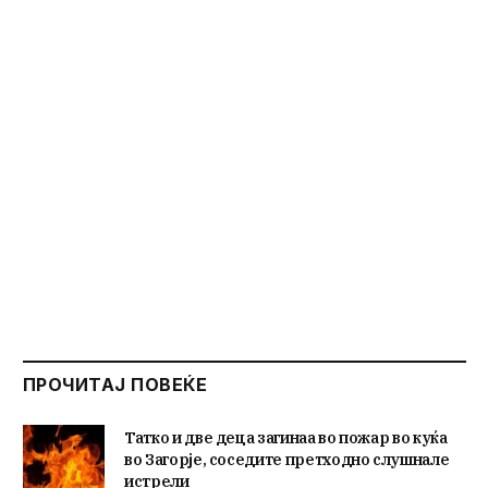
ПРОЧИТАЈ ПОВЕЌЕ
Татко и две деца загинаа во пожар во куќа
во Загорје, соседите претходно слушнале
истрели