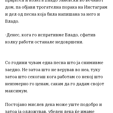
дом, па објави трогателна порака на Инстаграм
и дел од песна која била напишана за него и
Владо.
-Денес, кога го испративме Владо, сфатив
колку работи останале недовршени.
Со години чувам една песна што ја снимивме
заедно. Не затоа што не верував во неа, туку
затоа што секогаш кога работам со некој што
неизмерно го ценам, сакам да го дадам својот
максимум.
Постојано мислев дека може уште подобро и
затоа ја одложував, убеден дека ќе имаме