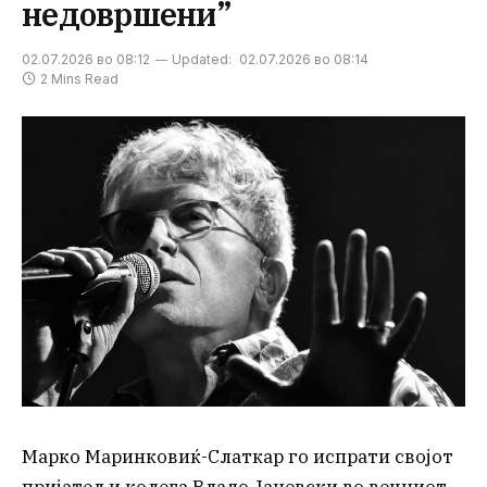
недовршени”
02.07.2026 во 08:12
Updated:
02.07.2026 во 08:14
2 Mins Read
Марко Маринковиќ-Слаткар го испрати својот
пријател и колега Владо Јаневски во вечниот