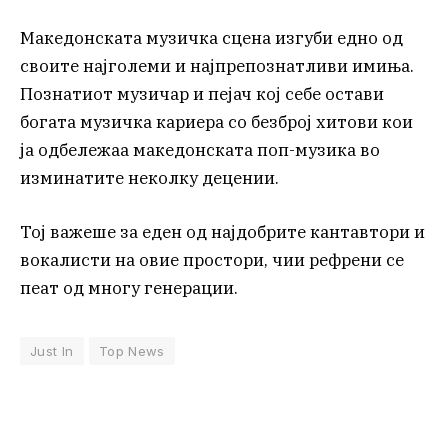
Македонската музичка сцена изгуби едно од
своите најголеми и најпрепознатливи имиња.
Познатиот музичар и пејач кој себе остави
богата музичка кариера со безброј хитови кои
ја одбележаа македонската поп-музика во
изминатите неколку децении.
Тој важеше за еден од најдобрите кантавтори и
вокалисти на овие простори, чии рефрени се
пеат од многу генерации.
Just In
Top News