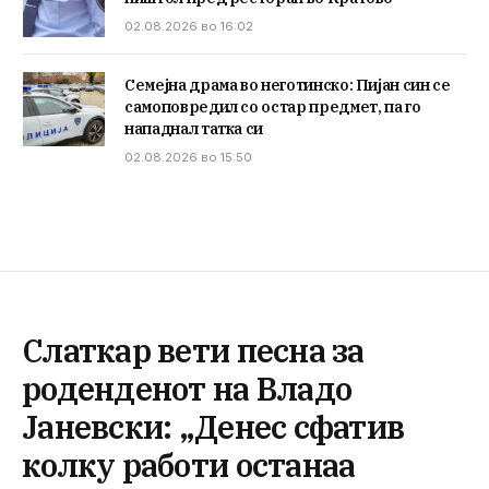
02.08.2026 во 16:02
Семејна драма во неготинско: Пијан син се
самоповредил со остар предмет, па го
нападнал татка си
02.08.2026 во 15:50
Слаткар вети песна за
роденденот на Владо
Јаневски: „Денес сфатив
колку работи останаа