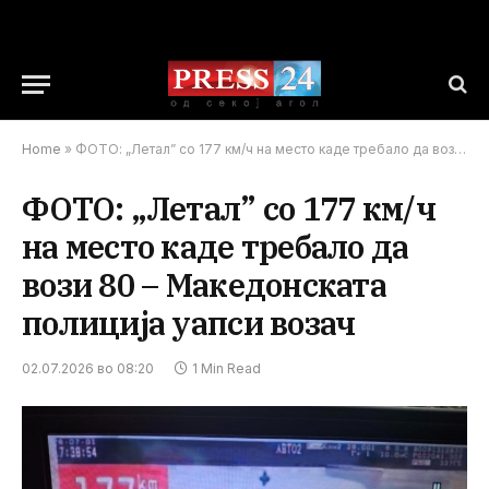
Home
»
ФОТО: „Летал” со 177 км/ч на место каде требало да вози 80 – Македонската полиција уапси возач
ФОТО: „Летал” со 177 км/ч
на место каде требало да
вози 80 – Македонската
полиција уапси возач
02.07.2026 во 08:20
1 Min Read