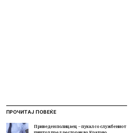
ПРОЧИТАЈ ПОВЕЌЕ
Приведен полицаец – пукал со службениот
пиштол пред ресторан во Кратово