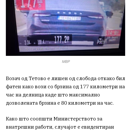
МВР
Возач од Тетово е лишен од слобода откако бил
фатен како вози со брзина од 177 километри на
час на делница каде што максимално
дозволената брзина е 80 километри на час.
Како што соопшти Министерството за
внатрешни работи, случајот е евидентиран