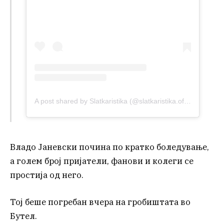
A post shared by Slatkaristika (@slatkaristika.official)
Владо Јаневски почина по кратко боледување,
а голем број пријатели, фанови и колеги се
простија од него.
Тој беше погребан вчера на гробиштата во
Бутел.