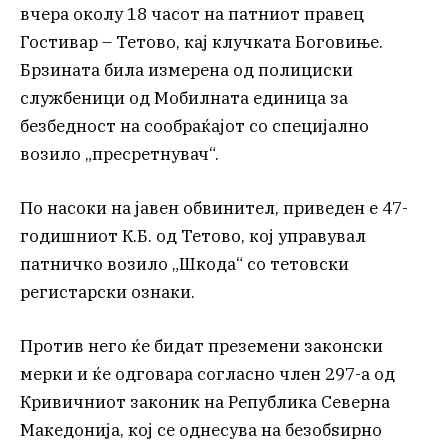
вчера околу 18 часот на патниот правец
Гостивар – Тетово, кај клучката Боговиње.
Брзината била измерена од полициски
службеници од Мобилната единица за
безбедност на сообраќајот со специјално
возило „пресретнувач“.
По насоки на јавен обвинител, приведен е 47-
годишниот К.Б. од Тетово, кој управувал
патничко возило „Шкода“ со тетовски
регистарски ознаки.
Против него ќе бидат преземени законски
мерки и ќе одговара согласно член 297-а од
Кривичниот законик на Република Северна
Македонија, кој се однесува на безобѕирно