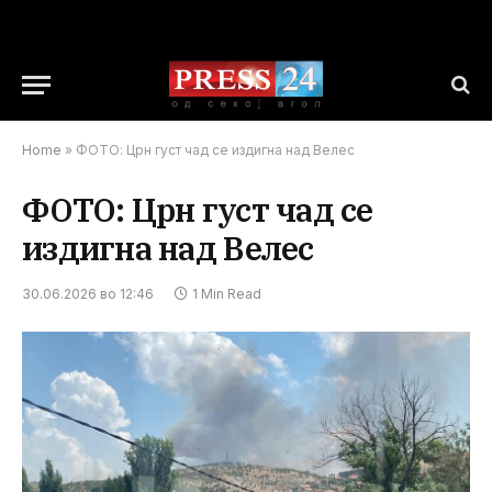
Home
»
ФОТО: Црн густ чад се издигна над Велес
ФОТО: Црн густ чад се
издигна над Велес
30.06.2026 во 12:46
1 Min Read