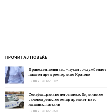
ПРОЧИТАЈ ПОВЕЌЕ
Приведен полицаец – пукал со службениот
пиштол пред ресторан во Кратово
02.08.2026 во 16:02
Семејна драма во неготинско: Пијан син се
самоповредил со остар предмет, па го
нападнал татка си
02.08.2026 во 15:50