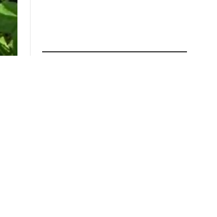
ПРОЧИТАЈ ПОВЕЌЕ
Приведен полицаец – пукал
со службениот пиштол пред
ресторан во Кратово
02.08.2026 во 16:02
Семејна драма во
неготинско: Пијан син се
самоповредил со остар
предмет, па го нападнал
татка си
02.08.2026 во 15:50