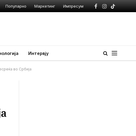
Популарно
Маркетинг
Импресум
Facebook
Instagram
TikTok
нологија
Интервју
есреќа во Србија
ја