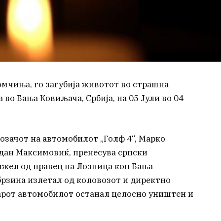
мчиња, го загубија животот во страшна
а во Бања Ковиљача, Србија, на 05 Јули во 04
возачот на автомобилот „Голф 4“, Марко
дан Максимовиќ, пренесува српски
ижел од правец на Лозница кон Бања
рзина излетал од коловозот и директно
дарот автомобилот останал целосно уништен и