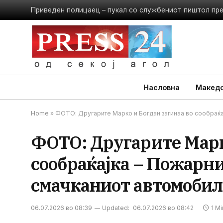
Приведен полицаец – пукал со службениот пиштол пр
Насловна
Македо
Home
»
ФОТО: Другарите Марко и Богдан загинаа во сообраќај
ФОТО: Другарите Марко
сообраќајка – Пожарни
смачканиот автомобил,
06.07.2026 во 08:39
Updated:
06.07.2026 во 08:42
1 M