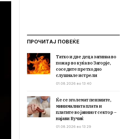
ПРОЧИТАЈ ПОВЕЌЕ
Татко и две деца загинаа во
пожар во куќа во Загорје,
соседите претходно
слушнале истрели
01.08.2026 во 13:40
Ќе се зголемат пензиите,
минималната плата и
платите во јавниот сектор –
најави Вучиќ
01.08.2026 во 13:29