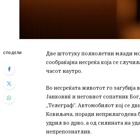
Две штотуку полнолетни млади мо
СПОДЕЛИ
сообраќајна несреќа која се случил
часот наутро.
Во несреќата животот го загубија 
Јанковиќ и неговиот сопатник Бог
„Телеграф“. Автомобилот кој се дв
Ковиљача, поради неприлагодена б
удрил во дрво, а од силината на у
непрепознатлив.