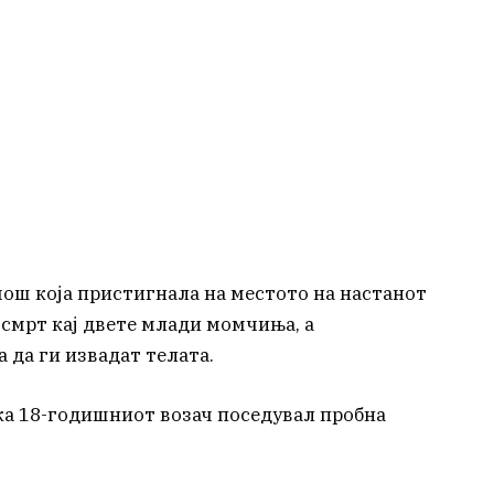
ош која пристигнала на местото на настанот
 смрт кај двете млади момчиња, а
 да ги извадат телата.
ка 18-годишниот возач поседувал пробна