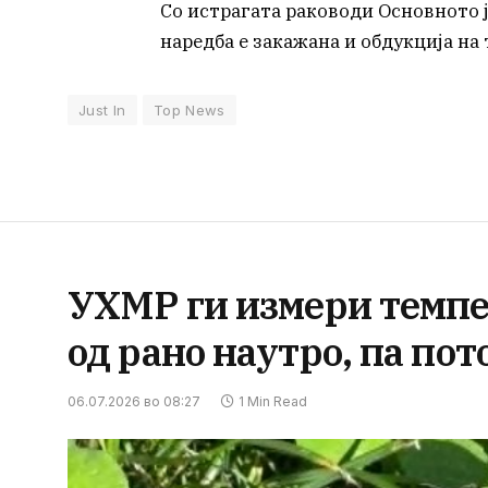
Со истрагата раководи Основното ј
наредба е закажана и обдукција на
Just In
Top News
УХМР ги измери темпер
од рано наутро, па по
06.07.2026 во 08:27
1 Min Read