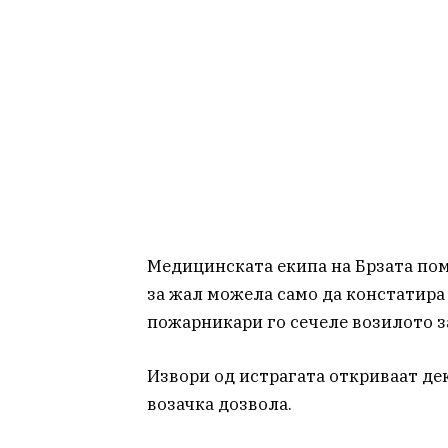
Медицинската екипа на Брзата пом
за жал можела само да констатира
пожарникари го сечеле возилото за
Извори од истрагата откриваат де
возачка дозвола.