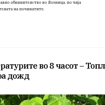
авно обвинителство во Лозница, по чија
 телата на починатите.
атурите во 8 часот – Топл
тоа дожд