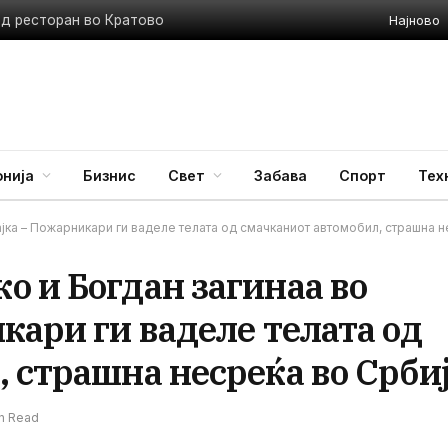
Најново
ед ресторан во Кратово
нија
Бизнис
Свет
Забава
Спорт
Тех
ка – Пожарникари ги ваделе телата од смачканиот автомобил, страшна н
 и Богдан загинаа во
кари ги ваделе телата од
 страшна несреќа во Срби
in Read