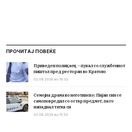
ПРОЧИТАЈ ПОВЕЌЕ
Приведен полицаец – пукал со службениот
пиштол пред ресторан во Кратово
02.08.2026 во 16:02
Семејна драма во неготинско: Пијан син се
самоповредил со остар предмет, па го
нападнал татка си
02.08.2026 во 15:50