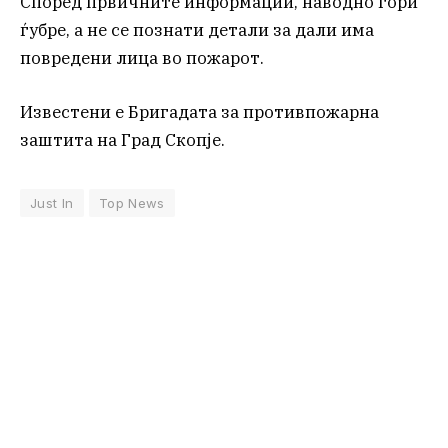
Според првичните информации, наводно гори
ѓубре, а не се познати детали за дали има
повредени лица во пожарот.
Известени е Бригадата за противпожарна
заштита на Град Скопје.
Just In
Top News