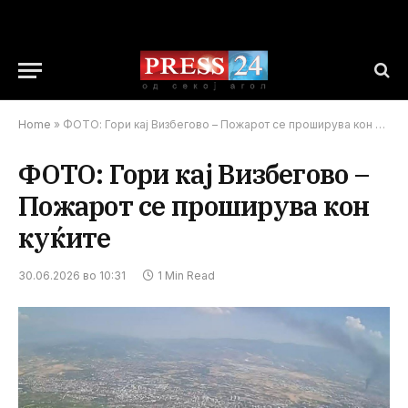
Home
»
ФОТО: Гори кај Визбегово – Пожарот се проширува кон куќите
ФОТО: Гори кај Визбегово –
Пожарот се проширува кон
куќите
30.06.2026 во 10:31
1 Min Read