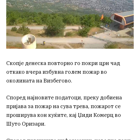
Скопје денеска повторно го покри црн чад
откако вчера избувна голем пожар во
околината на Визбегово.
Според најновите податоци, преку добиена
пријава за пожар на сува трева, пожарот се
проширува кон куќите, кај Џиди Комерц во
Шуто Оризари.