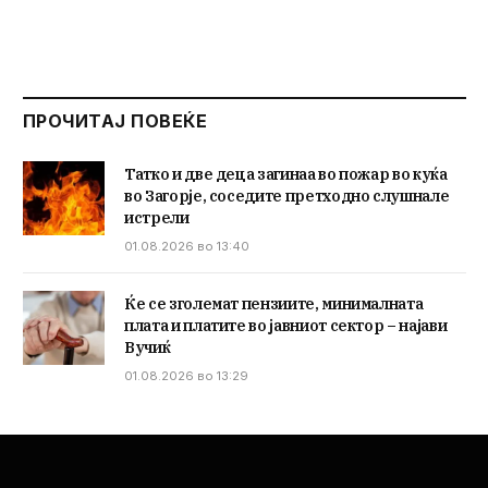
ПРОЧИТАЈ ПОВЕЌЕ
Татко и две деца загинаа во пожар во куќа
во Загорје, соседите претходно слушнале
истрели
01.08.2026 во 13:40
Ќе се зголемат пензиите, минималната
плата и платите во јавниот сектор – најави
Вучиќ
01.08.2026 во 13:29