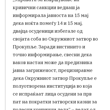
кривични санкции веднаш ја
информирала јавноста на 15 мај
дека ноќта помеѓу 14 и 15 мај,
двајца осуденици избегале од
својата соба во Окружниот затвор во
Прокупље. Заради вистинито и
точно информирање, свесни дека
ваков настан може да предизвика
јавна загриженост, прецизиравме
дека Окружниот затвор Прокупље е
полуотворена институција во која
се испраќаат лица осудени за прв
пат на пократки затворски казни за
полесни кривични дела“ – велат од