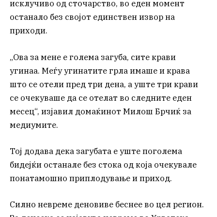
исклучиво од сточарство, во еден момент
останало без својот единствен извор на
приходи.
„Ова за мене е голема загуба, сите крави
угинаа. Меѓу угинатите грла имаше и крава
што се отели пред три дена, а уште три крави
се очекуваше да се отелат во следните еден
месец“, изјавил домаќинот Милош Брчиќ за
медиумите.
Тој додава дека загубата е уште поголема
бидејќи останале без стока од која очекувале
понатамошно приплодување и приход.
Силно невреме деновиве беснее во цел регион.