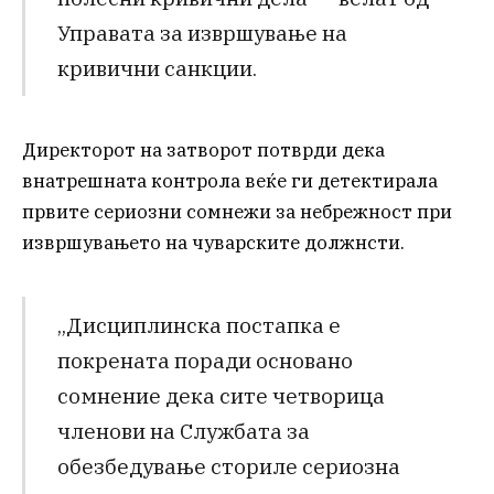
Управата за извршување на
кривични санкции.
Директорот на затворот потврди дека
внатрешната контрола веќе ги детектирала
првите сериозни сомнежи за небрежност при
извршувањето на чуварските должнсти.
„Дисциплинска постапка е
покрената поради основано
сомнение дека сите четворица
членови на Службата за
обезбедување сториле сериозна