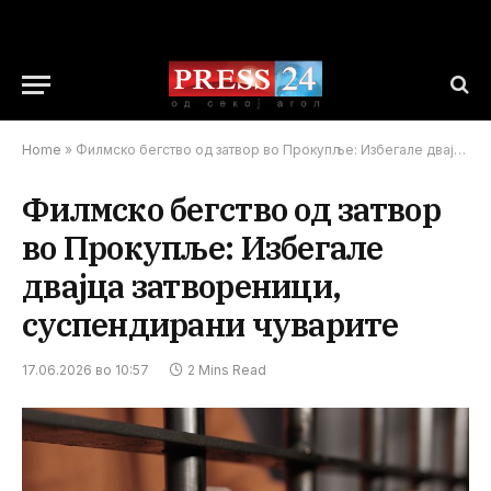
Home
»
Филмско бегство од затвор во Прокупље: Избегале двајца затвореници, суспендирани чуварите
Филмско бегство од затвор
во Прокупље: Избегале
двајца затвореници,
суспендирани чуварите
17.06.2026 во 10:57
2 Mins Read