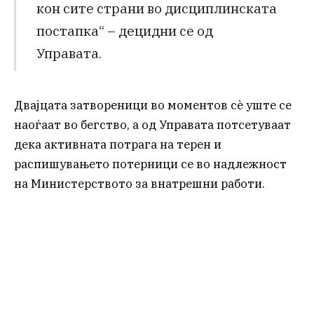
кон сите страни во дисциплинската
постапка“ – децидни се од
Управата.
Двајцата затвореници во моментов сè уште се
наоѓаат во бегство, а од Управата потсетуваат
дека активната потрага на терен и
распишувањето потерници се во надлежност
на Министерството за внатрешни работи.