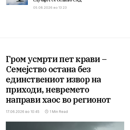
случајот се сели во САД
05.08.2026 во 13:23
Гром усмрти пет крави –
Семејство остана без
единствениот извор на
приходи, невремето
направи хаос во регионот
17.06.2026 во 10:45
1 Min Read