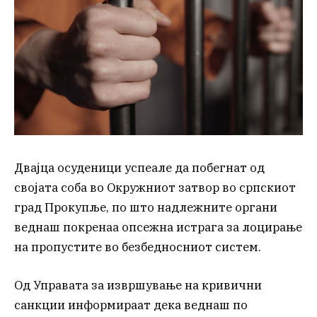
Двајца осуденици успеале да побегнат од
својата соба во Окружниот затвор во српскиот
град Прокупље, по што надлежните органи
веднаш покренаа опсежна истрага за лоцирање
на пропустите во безбедносниот систем.
Од Управата за извршување на кривични
санкции информираат дека веднаш по