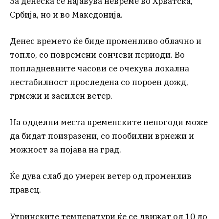
За денеска се најавува невреме во Хрватска,
Србија, но и во Македонија.
Денес времето ќе биде променливо облачно и
топло, со повремени сончеви периоди. Во
попладневните часови се очекува локална
нестабилност проследена со пороен дожд,
грмежи и засилен ветер.
На одделни места временските непогоди може
да бидат поизразени, со пообилни врнежи и
можност за појава на град.
Ќе дува слаб до умерен ветер од променлив
правец.
Утринските температури ќе се движат од 10 до