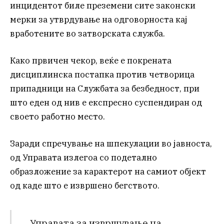
инцидентот биле преземени сите законски
мерки за утврдување на одговорноста кај
вработените во затворската служба.
Како првичен чекор, веќе е покрената
дисциплинска постапка против четворица
припадници на Службата за безбедност, при
што еден од нив е експресно суспендиран од
своето работно место.
Заради спречување на шпекулации во јавноста,
од Управата излегоа со подетално
образложение за карактерот на самиот објект
од каде што е извршено бегството.
„Управата за извршување на