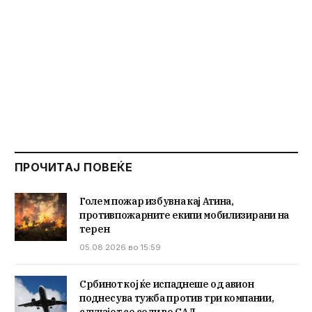
ПРОЧИТАЈ ПОВЕЌЕ
Голем пожар избувна кај Атина,
противпожарните екипи мобилизирани на
терен
05.08.2026 во 15:59
Србинот кој ќе испаднеше од авион
поднесува тужба против три компании,