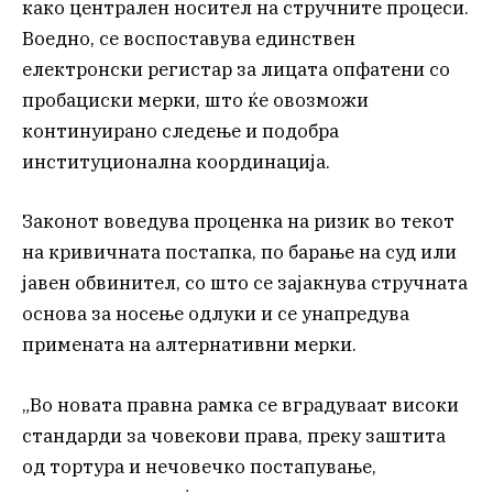
како централен носител на стручните процеси.
Воедно, се воспоставува единствен
електронски регистар за лицата опфатени со
пробациски мерки, што ќе овозможи
континуирано следење и подобра
институционална координација.
Законот воведува проценка на ризик во текот
на кривичната постапка, по барање на суд или
јавен обвинител, со што се зајакнува стручната
основа за носење одлуки и се унапредува
примената на алтернативни мерки.
„Во новата правна рамка се вградуваат високи
стандарди за човекови права, преку заштита
од тортура и нечовечко постапување,