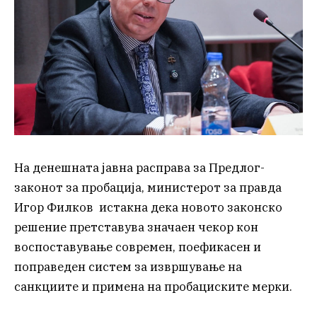
На денешната јавна расправа за Предлог-
законот за пробација, министерот за правда
Игор Филков истакна дека новото законско
решение претставува значаен чекор кон
воспоставување современ, поефикасен и
поправеден систем за извршување на
санкциите и примена на пробациските мерки.