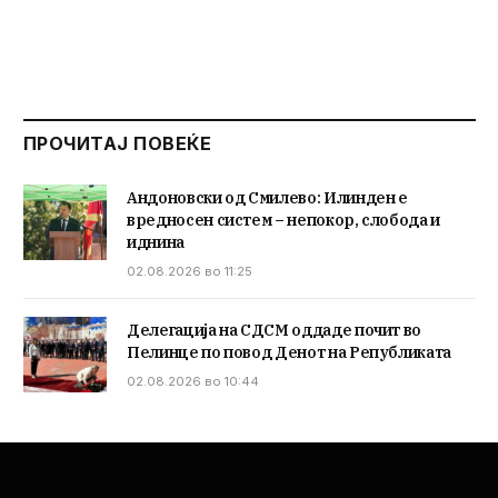
ПРОЧИТАЈ ПОВЕЌЕ
Андоновски од Смилево: Илинден е
вредносен систем – непокор, слобода и
иднина
02.08.2026 во 11:25
Делегација на СДСМ оддаде почит во
Пелинце по повод Денот на Републиката
02.08.2026 во 10:44