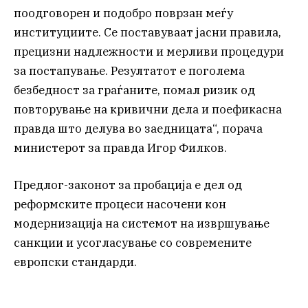
поодговорен и подобро поврзан меѓу
институциите. Се поставуваат јасни правила,
прецизни надлежности и мерливи процедури
за постапување. Резултатот е поголема
безбедност за граѓаните, помал ризик од
повторување на кривични дела и поефикасна
правда што делува во заедницата“, порача
министерот за правда Игор Филков.
Предлог-законот за пробација е дел од
реформските процеси насочени кон
модернизација на системот на извршување
санкции и усогласување со современите
европски стандарди.