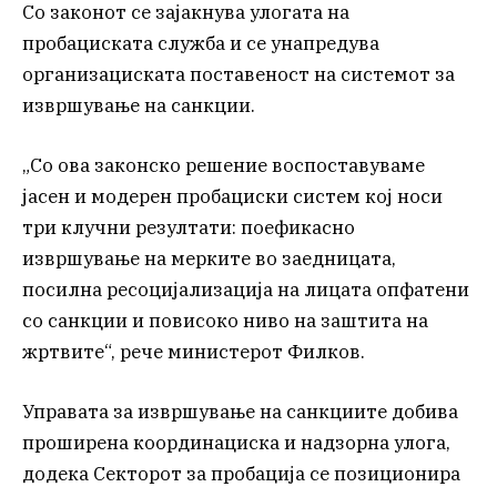
Со законот се зајакнува улогата на
пробациската служба и се унапредува
организациската поставеност на системот за
извршување на санкции.
„Со ова законско решение воспоставуваме
јасен и модерен пробациски систем кој носи
три клучни резултати: поефикасно
извршување на мерките во заедницата,
посилна ресоцијализација на лицата опфатени
со санкции и повисоко ниво на заштита на
жртвите“, рече министерот Филков.
Управата за извршување на санкциите добива
проширена координациска и надзорна улога,
додека Секторот за пробација се позиционира