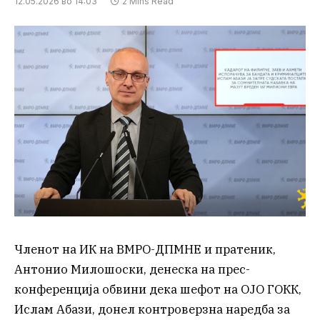
12.05.2026 во 14:03
2 Mins Read
Членот на ИК на ВМРО-ДПМНЕ и пратеник,
Антонио Милошоски, денеска на прес-
конференција обвини дека шефот на ОЈО ГОКК,
Ислам Абази, донел контроверзна наредба за