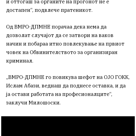
и оттогаш за органите на прогонот не е
достапен“, подвлече пратеникот.
Од ВМРО-ДПМНЕ порачаа дека нема да
дозволат случајот да се затвори на ваков
начин и побараа итно повлекување на првиот
човек на Обвинителството за организиран
криминал.
„ВМРО-ДПМНЕ го повикува шефот на ОЈО ГОКК,
Ислам Абази, веднаш да поднесе оставка, и да
ја остави работата на професионалците“,
заклучи Милошоски.