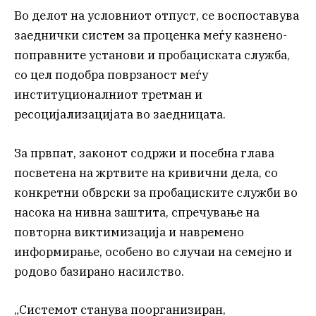
Во делот на условниот отпуст, се воспоставува
заеднички систем за проценка меѓу казнено-
поправните установи и пробациската служба,
со цел подобра поврзаност меѓу
институционалниот третман и
ресоцијализацијата во заедницата.
За првпат, законот содржи и посебна глава
посветена на жртвите на кривични дела, со
конкретни обврски за пробациските служби во
насока на нивна заштита, спречување на
повторна виктимизација и навремено
информирање, особено во случаи на семејно и
родово базирано насилство.
„Системот станува поорганизиран,