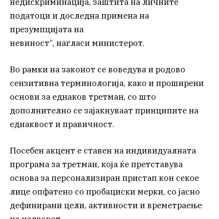
недискриминација, заштита на личните
податоци и доследна примена на
презумпцијата на
невиност“, нагласи министерот.
Во рамки на законот се воведува и родово
сензитивна терминологија, како и проширени
основи за еднаков третман, со што
дополнително се зајакнуваат принципите на
еднаквост и правичност.
Посебен акцент е ставен на индивидуалната
програма за третман, која ќе претставува
основа за персонализиран пристап кон секое
лице опфатено со пробациски мерки, со јасно
дефинирани цели, активности и времетраење
на надзорот.