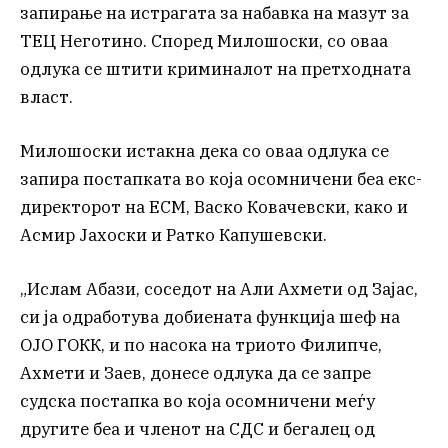
запирање на истрагата за набавка на мазут за
ТЕЦ Неготино. Според Милошоски, со оваа
одлука се штити криминалот на претходната
власт.
Милошоски истакна дека со оваа одлука се
запира постапката во која осомничени беа екс-
директорот на ЕСМ, Васко Ковачевски, како и
Асмир Јахоски и Ратко Капушевски.
„Ислам Абази, соседот на Али Ахмети од Зајас,
си ја одработува добиената функција шеф на
ОЈО ГОКК, и по насока на триото Филипче,
Ахмети и Заев, донесе одлука да се запре
судска постапка во која осомничени меѓу
другите беа и членот на СДС и бегалец од