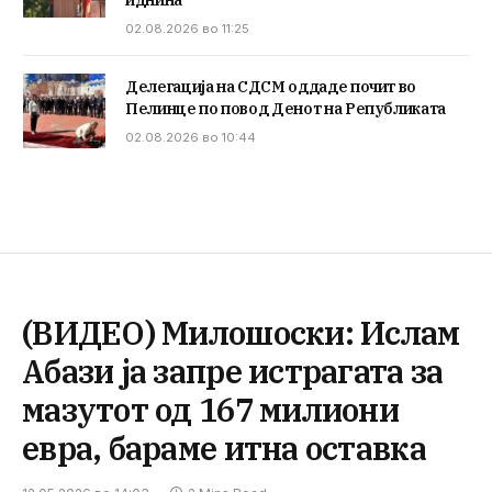
02.08.2026 во 11:25
Делегација на СДСМ оддаде почит во
Пелинце по повод Денот на Републиката
02.08.2026 во 10:44
(ВИДЕО) Милошоски: Ислам
Абази ја запре истрагата за
мазутот од 167 милиони
евра, бараме итна оставка