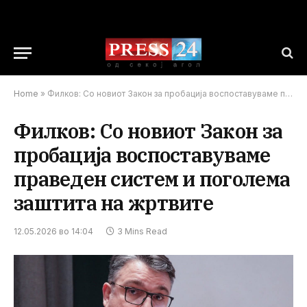
Home
»
Филков: Со новиот Закон за пробација воспоставуваме праведен систем и поголема заштита на жртвите
Филков: Со новиот Закон за
пробација воспоставуваме
праведен систем и поголема
заштита на жртвите
12.05.2026 во 14:04
3 Mins Read