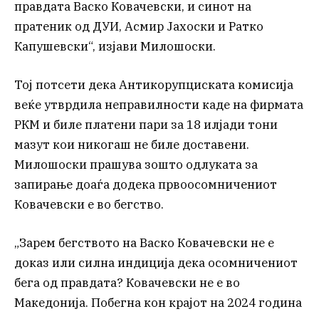
правдата Васко Ковачевски, и синот на
пратеник од ДУИ, Асмир Јахоски и Ратко
Капушевски“, изјави Милошоски.
Тој потсети дека Антикорупциската комисија
веќе утврдила неправилности каде на фирмата
РКМ и биле платени пари за 18 илјади тони
мазут кои никогаш не биле доставени.
Милошоски прашува зошто одлуката за
запирање доаѓа додека првоосомничениот
Ковачевски е во бегство.
„Зарем бегството на Васко Ковачевски не е
доказ или силна индиција дека осомничениот
бега од правдата? Ковачевски не е во
Македонија. Побегна кон крајот на 2024 година