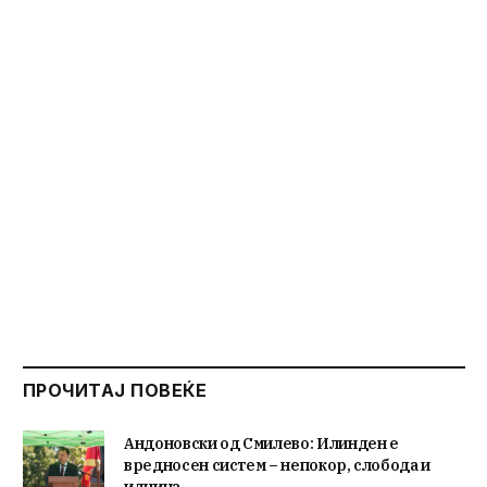
ПРОЧИТАЈ ПОВЕЌЕ
Андоновски од Смилево: Илинден е
вредносен систем – непокор, слобода и
иднина