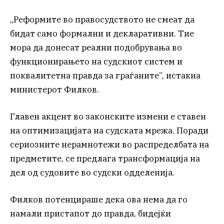
„Реформите во правосудството не смеат да
бидат само формални и декларативни. Тие
мора да донесат реални подобрувања во
функционирањето на судскиот систем и
поквалитетна правда за граѓаните”, истакна
министерот Филков.
Главен акцент во законските измени е ставен
на оптимизацијата на судската мрежа. Поради
сериозните нерамнотежи во распределбата на
предметите, се предлага трансформација на
дел од судовите во судски одделенија.
Филков потенцираше дека ова нема да го
намали пристапот до правда, бидејќи