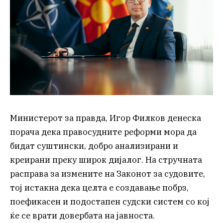
Министерот за правда, Игор Филков денеска
порача дека правосудните реформи мора да
бидат суштински, добро анализирани и
креирани преку широк дијалог. На стручната
расправа за измените на Законот за судовите,
тој истакна дека целта е создавање побрз,
поефикасен и подостапен судски систем со кој
ќе се врати довербата на јавноста.