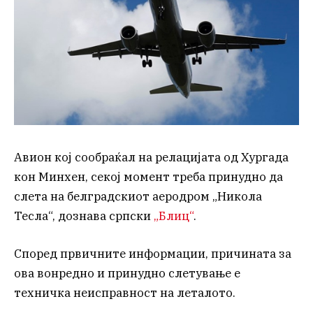
Авион кој сообраќал на релацијата од Хургада
кон Минхен, секој момент треба принудно да
слета на белградскиот аеродром „Никола
Тесла“, дознава српски
„Блиц“
.
Според првичните информации, причината за
ова вонредно и принудно слетување е
техничка неисправност на леталото.