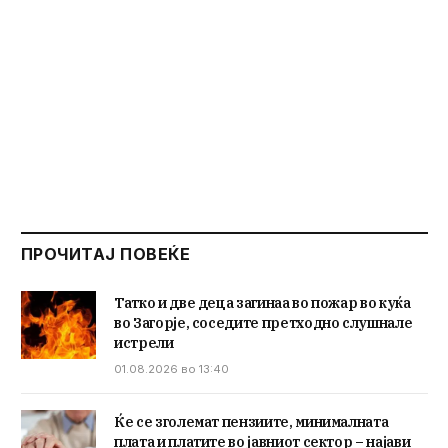
ПРОЧИТАЈ ПОВЕЌЕ
Татко и две деца загинаа во пожар во куќа
во Загорје, соседите претходно слушнале
истрели
01.08.2026 во 13:40
Ќе се зголемат пензиите, минималната
плата и платите во јавниот сектор – најави