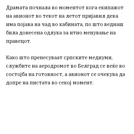
Драмата почнала во моментот кога екипажот
на авионот во текот на летот пријавил дека
има појава на чад во кабината, по што веднаш
била донесена одлука за итно менување на
правецот.
Како што пренесуваат српските медиуми,
службите на аеродромот во Белград се веќе во
состојба на готовност, а авионот се очекува да
допре на пистата во секој момент.