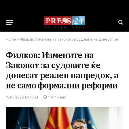
Home
»
Филков: Измените на Законот за судовите ќе донесат реален напредок, а не само формални реформи
Филков: Измените на
Законот за судовите ќе
донесат реален напредок, а
не само формални реформи
15.05.2026 во 16:21
1 Min Read