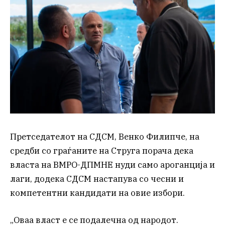
Претседателот на СДСМ, Венко Филипче, на
средби со граѓаните на Струга порача дека
власта на ВМРО-ДПМНЕ нуди само ароганција и
лаги, додека СДСМ настапува со чесни и
компетентни кандидати на овие избори.
„Оваа власт е се подалечна од народот.