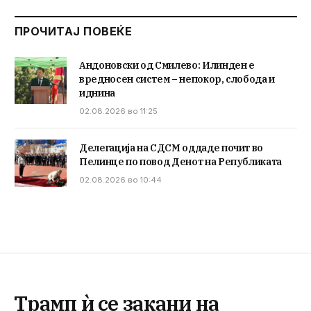
ПРОЧИТАЈ ПОВЕЌЕ
Андоновски од Смилево: Илинден е
вредносен систем – непокор, слобода и
иднина
02.08.2026 во 11:25
Делегација на СДСМ оддаде почит во
Пелинце по повод Денот на Републиката
02.08.2026 во 10:44
Трамп ѝ се закани на