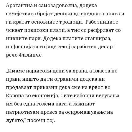
Арогантна и самозадоволна, додека
семејствата бројат денови до следната плата и
ги кратат основните трошоци. Работниците
чекаат повисоки плати, а тие се расфрлаат со
нивните пари. Додека платите стагнираа,
инфлацијата го јаде секој заработен денар.“
рече Филипче.
„Имаме највисоки цени за храна, а власта не
прави ништо да ги ограничи додека ни
продаваат приказни дека сме на врвот во
Европа во економија. Сите изборни ветувања
им беа една голема лага, а лажниот
патриотизам превез за осиромашување на
луѓето,“ посочи тој.