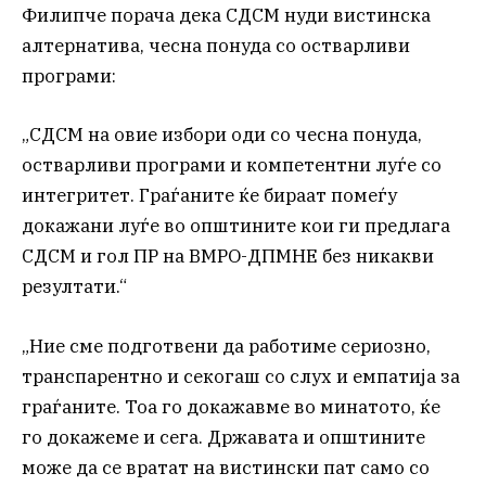
Филипче порача дека СДСМ нуди вистинска
алтернатива, чесна понуда со остварливи
програми:
„СДСМ на овие избори оди со чесна понуда,
остварливи програми и компетентни луѓе со
интегритет. Граѓаните ќе бираат помеѓу
докажани луѓе во општините кои ги предлага
СДСМ и гол ПР на ВМРО-ДПМНЕ без никакви
резултати.“
„Ние сме подготвени да работиме сериозно,
транспарентно и секогаш со слух и емпатија за
граѓаните. Тоа го докажавме во минатото, ќе
го докажеме и сега. Државата и општините
може да се вратат на вистински пат само со