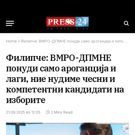
Home
»
Филипче: ВМРО-ДПМНЕ понуди само ароганција и лаги, ние нудиме чесни и компетентни кандидати на изборите
Филипче: ВМРО-ДПМНЕ
понуди само ароганција и
лаги, ние нудиме чесни и
компетентни кандидати на
изборите
21.09.2025 во 12:05
2 Mins Read