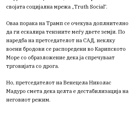
својата социјална мрежа „Truth Social“.
Оваа порака на Трамп се очекува доплнително
да ги ескалира тензиите меѓу двете земји. По
наредба на претседателот на САД, неклку
воени бродови се распоредени во Карипското
Море со образложение дека ја спречуваат
трговијата со дрога.
Но, претседателот на Венецела Николас
Мадуро смета дека целта е дестабилизација на
неговиот режим.