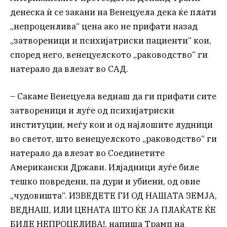
денеска ѝ се закани на Венецуела дека ќе плати
„непроценлива“ цена ако не прифати назад
„затвореници и психијатриски пациенти“ кои,
според него, венецуелското „раководство“ ги
натерало да влезат во САД.
– Сакаме Венецуела веднаш да ги прифати сите
затвореници и луѓе од психијатриски
институции, меѓу кои и од најлошите лудници
во светот, што венецуелското „раководство“ ги
натерало да влезат во Соединетите
Американски Држави. Илјадници луѓе биле
тешко повредени, па дури и убиени, од овие
„чудовишта“. ИЗВЕДЕТЕ ГИ ОД НАШАТА ЗЕМЈА,
ВЕДНАШ, ИЛИ ЦЕНАТА ШТО ЌЕ ЈА ПЛАЌАТЕ ЌЕ
БИДЕ НЕПРОЦЕЛИВА!, напиша Трамп на