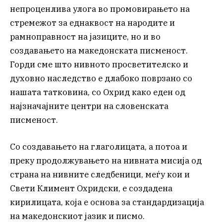
непроценлива улога во промовирањето на
стремежот за еднаквост на народите и
рамноправност на јазиците, но и во
создавањето на македонската писменост.
Горди сме што нивното просветителско и
духовно наследство е длабоко поврзано со
нашата татковина, со Охрид како еден од
најзначајните центри на словенската
писменост.
Со создавањето на глаголицата, а потоа и
преку продолжувањето на нивната мисија од
страна на нивните следбеници, меѓу кои и
Свети Климент Охридски, е создадена
кирилицата, која е основа за стандардизација
на македонскиот јазик и писмо.