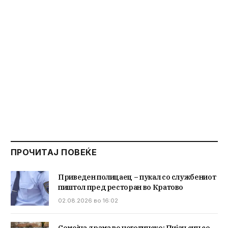
ПРОЧИТАЈ ПОВЕЌЕ
Приведен полицаец – пукал со службениот
пиштол пред ресторан во Кратово
02.08.2026 во 16:02