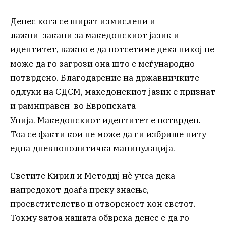
Денес кога се шират измислени и
лажни закани за македонскиот јазик и
идентитет, важно е да потсетиме дека никој не
може да го загрози она што е меѓународно
потврдено. Благодарение на државничките
одлуки на СДСМ, македонскиот јазик е признат
и рамнправен во Европската
Унија. Македонскиот идентитет е потврден.
Тоа се факти кои не може да ги избрише ниту
една дневнополитичка манипулација.
Светите Кирил и Методиј нè учеа дека
напредокот доаѓа преку знаење,
просветителство и отвореност кон светот.
Токму затоа нашата обврска денес е да го