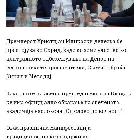
Премиерот Христијан Мицкоски денеска ќе
престојува во Охрид, каде ќе земе учество во
централното одбележување на Денот на
сесловенските просветители, Светите браќа
Кирил и Методиј.
Како што е најавено, претседателот на Владата
ќе има официјално обраќање на свечената
академија насловена „Од слово до вечност“.
Оваа празнична манифестација
традиционално ќе се одржи во