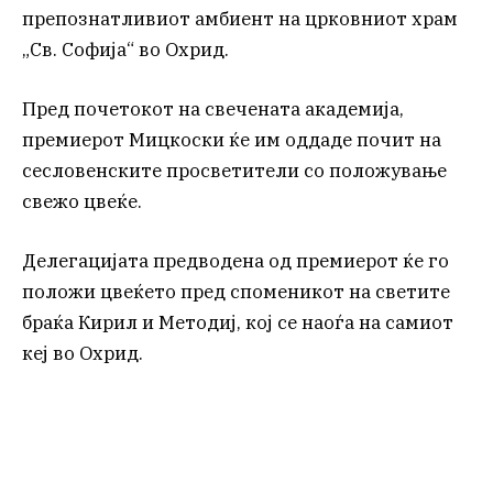
препознатливиот амбиент на црковниот храм
„Св. Софија“ во Охрид.
Пред почетокот на свечената академија,
премиерот Мицкоски ќе им оддаде почит на
сесловенските просветители со положување
свежо цвеќе.
Делегацијата предводена од премиерот ќе го
положи цвеќето пред споменикот на светите
браќа Кирил и Методиј, кој се наоѓа на самиот
кеј во Охрид.