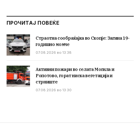
ПРОЧИТАЈ ПОВЕЌЕ
Страотна сообраќајка во Скопје: Загина 19-
годишно момче
07.08.2026 во 13:38
Активни пожари во селата Могила и
Ропотово, горат ниска вегетација и
стрниште
07.08.2026 во 13:30