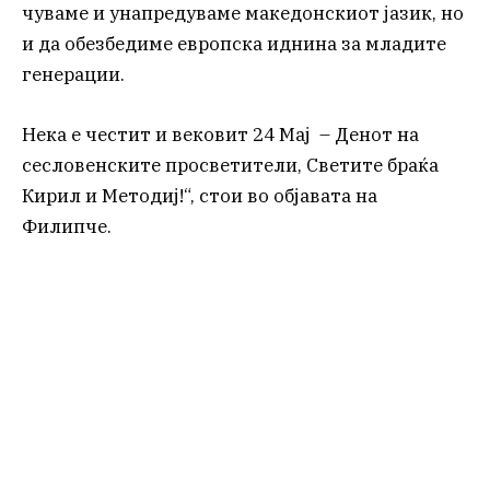
чуваме и унапредуваме македонскиот јазик, но
и да обезбедиме европска иднина за младите
генерации.
Нека е честит и вековит 24 Мај – Денот на
сесловенските просветители, Светите браќа
Кирил и Методиј!“, стои во објавата на
Филипче.