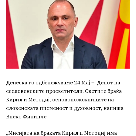
Денеска го одбележуваме 24 Мај – Денот на
сесловенските просветители, Светите браќа
Кирил и Методиј, основоположниците на
словенската писменост и духовност, напиша
Внеко Филипче.
„Мисијата на браќата Кирил и Методиј има