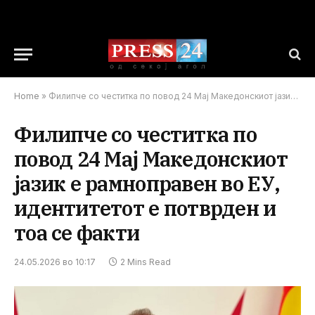
Home
»
Филипче со честитка по повод 24 Мај Македонскиот јазик е рамноправен во ЕУ, идентитетот е потврден и тоа се факти
Филипче со честитка по
повод 24 Мај Македонскиот
јазик е рамноправен во ЕУ,
идентитетот е потврден и
тоа се факти
24.05.2026 во 10:17
2 Mins Read