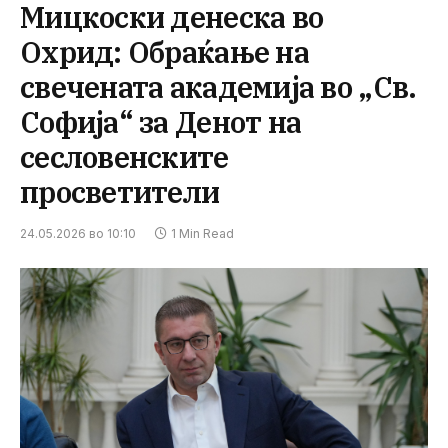
Мицкоски денеска во
Охрид: Обраќање на
свечената академија во „Св.
Софија“ за Денот на
сесловенските
просветители
24.05.2026 во 10:10
1 Min Read