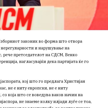
Изборниот законик во форма што отвора
 нерегуларности и нарушување на
, рече претседателот на СДСМ, Венко
енција, нагласувајќи дека партијата ќе го
јаспората, кој што го предлага Христијан
с, не е ниту европски, не е ниту
 со која што се воведува ваков начин на
јаспора, не знаеме колку илјади луѓе се тоа,