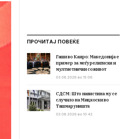
ПРОЧИТАЈ ПОВЕЌЕ
Гаши во Каиро: Македонија е
пример за меѓурелигиски и
мултиетнички соживот
03.08.2026 во 15:06
СДСМ: Што навистина му се
случило на Мицкоски во
Ташмаруништа
03.08.2026 во 10:42