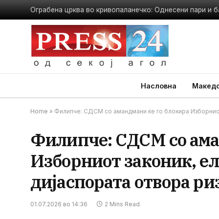
Ограбена црква во кривопаланечко: Однесени пари и б
Насловна
Македо
Home
»
Филипче: СДСМ со амандмани ќе го блокира Изборниот 
Филипче: СДСМ со ама
Изборниот законик, ел
дијаспората отвора ри
01.07.2026 во 14:36
2 Mins Read