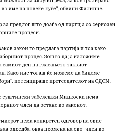
ра можност за злоупотреба, за контролирано
а во име на повеќе луѓе“, обвини Филипче.
 за предлог што доаѓа од партија со сериозен
борните процеси.
 ваков закон го предлага партија и тоа како
изборниот процес. Зошто да ја изложиме
а самиот ден на гласањето таквиот
ан. Како ние тогаш ќе можеме да бидеме
бори“, потенцираше претседателот на СДСМ.
ие суштински забелешки Мицкоски нема
орниот член да остане во законот.
ремиерот нема конкретен одговор на овие
ваа одредба, оваа промена на овој член во