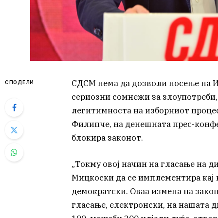
СДСМ нема да дозволи носење на 
СПОДЕЛИ
сериозни сомнежи за злоупотреби,
легитимноста на изборниот процес
Филипче, на денешната прес-конфер
блокира законот.
„Токму овој начин на гласање на ди
Мицкоски да се имплементира кај на
демократски. Оваа измена на закон,
гласање, електронски, на нашата ди