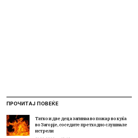
ПРОЧИТАЈ ПОВЕЌЕ
Татко и две деца загинаа во пожар во куќа
во Загорје, соседите претходно слушнале
истрели