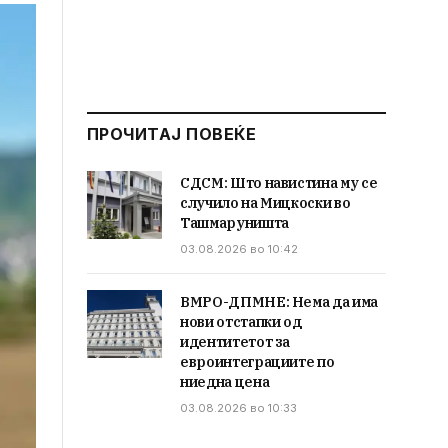
ПРОЧИТАЈ ПОВЕЌЕ
СДСМ: Што навистина му се
случило на Мицкоски во
Ташмаруништа
03.08.2026 во 10:42
ВМРО-ДПМНЕ: Нема да има
нови отстапки од
идентитетот за
евроинтеграциите по
ниедна цена
03.08.2026 во 10:33