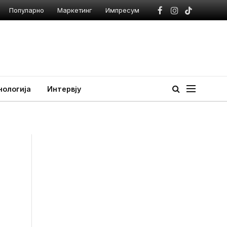
Популарно
Маркетинг
Импресум
Facebook
Instagram
TikTok
нологија
Интервју