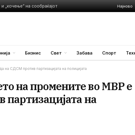
Најново
 и „кочење“ на сообраќајот
нија
Бизнис
Свет
Забава
Спорт
Тех
 на СДСМ против партизацијата на полицијата
о на промените во МВР е
в партизацијата на