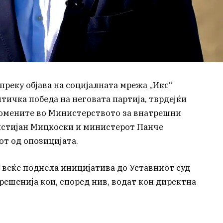
реку објава на социјалната мрежа „Икс“
тичка победа на неговата партија, тврдејќи
ромените во Министерството за внатрешни
истијан Мицкоски и министерот Панче
от од опозицијата.
еќе поднела иницијатива до Уставниот суд
 решенија кои, според нив, водат кон директна