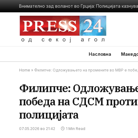
Внимателно зад воланот во Грција: Полицијата казнува
Насловна
Македо
Home
»
Филипче: Одложувањето на промените во МВР е победа
Филипче: Одложувањет
победа на СДСМ проти
полицијата
07.05.2026 во 21:42
1 Min Read