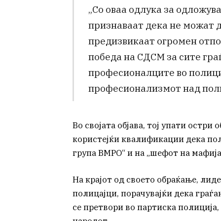
„Со оваа одлука за одложув
признаваат дека не можат д
предизвикаат огромен отпор
победа на СДСМ за сите гра
професионалците во полициј
професионализмот над пол
Во својата објава, тој упати остри
користејќи квалификации дека пол
група ВМРО“ и на „шефот на мафија
На крајот од своето обраќање, лид
полицајци, порачувајќи дека граѓ
се претвори во партиска полиција, 