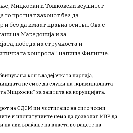
ање, Мицкоски и Тошковски всушност
а го протнат законот без да
 и без да имаат правна основа. Ова е
ѓани на Македонија и за
ата, победа на стручноста и
итичката контрола“, напиша Филипче.
 обвинувања кон владејачката партија,
ицијата не смее да служи на „криминалната
та Мицкоски“ за заштита на корупцијата.
ерот на СДСМ им честиташе на сите чесни
аните и институциите нема да дозволат МВР да
и најави враќање на власта во рацете на