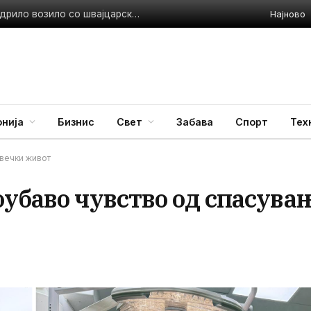
Најново
Тешко повредено 4-годишно дете од Скопје: Во него удрило возило со швајцарски таблички
нија
Бизнис
Свет
Забава
Спорт
Тех
вечки живот
убаво чувство од спасува