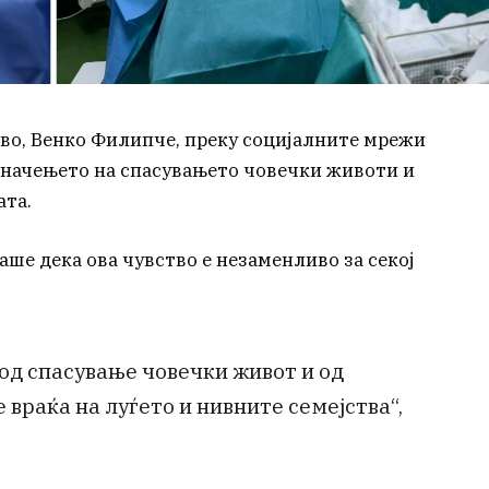
во, Венко Филипче, преку социјалните мрежи
 значењето на спасувањето човечки животи и
ата.
раше дека ова чувство е незаменливо за секој
 од спасување човечки живот и од
враќа на луѓето и нивните семејства“,