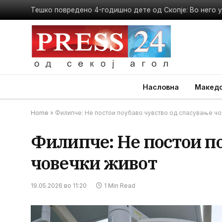
Насловна
Македо
Home
»
Филипче: Не постои поубаво чувство од спасување чо
Филипче: Не постои по
човечки живот
19.05.2026 во 11:20
1 Min Read