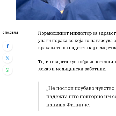
Поранешниот министер за здравст
СПОДЕЛИ
упати порака во која го нагласува
враќањето на надежта кај семејств
Тој во својата куса објава потенци
лекар и медицински работник.
„Не постои поубаво чувство
надежта што повторно им се 
напиша Филипче.