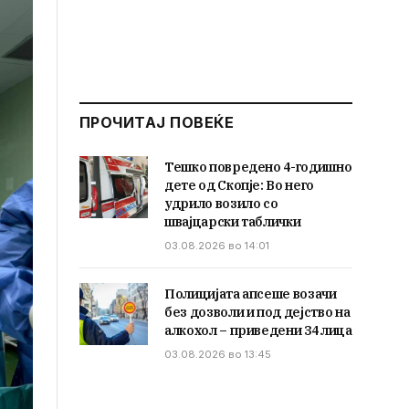
ПРОЧИТАЈ ПОВЕЌЕ
Тешко повредено 4-годишно
дете од Скопје: Во него
удрило возило со
швајцарски таблички
03.08.2026 во 14:01
Полицијата апсеше возачи
без дозволи и под дејство на
алкохол – приведени 34 лица
03.08.2026 во 13:45