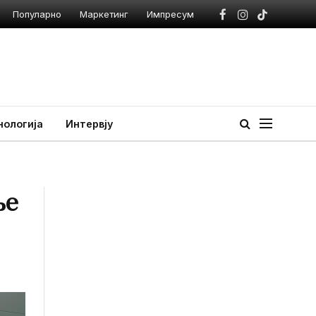
Популарно
Маркетинг
Импресум
Facebook
Instagram
TikTok
нологија
Интервју
ње