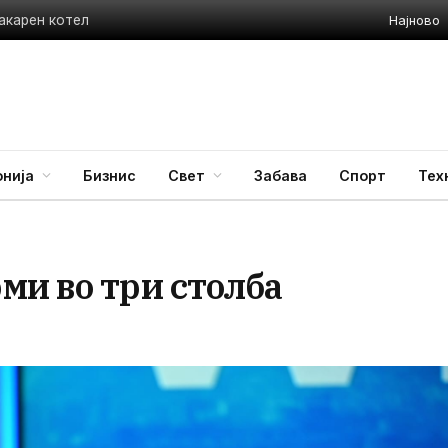
Најново
акарен котел
нија
Бизнис
Свет
Забава
Спорт
Тех
ми во три столба