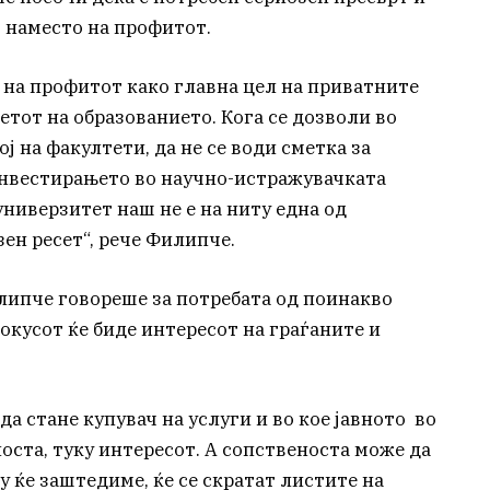
, наместо на профитот.
ај на профитот како главна цел на приватните
етот на образованието. Кога се дозволи во
ј на факултети, да не се води сметка за
инвестирањето во научно-истражувачката
универзитет наш не е на ниту една од
зен ресет“, рече Филипче.
илипче говореше за потребата од поинакво
фокусот ќе биде интересот на граѓаните и
да стане купувач на услуги и во кое јавното во
носта, туку интересот. А сопственоста може да
 ќе заштедиме, ќе се скратат листите на