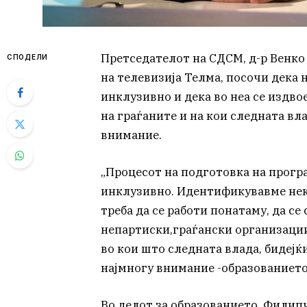
Претседателот на СДСМ, д-р Венко 
СПОДЕЛИ
на телевизија Телма, посочи дека 
инклузивно и дека во неа се издво
на граѓаните и на кои следната вл
внимание.
„Процесот на подготовка на прогр
инклузивно. Идентификувавме нек
треба да се работи понатаму, да се
непартиски,граѓански организации
во кои што следната влада, бидејќи
најмногу внимание -образованието,
Во делот за образованието, Филипч