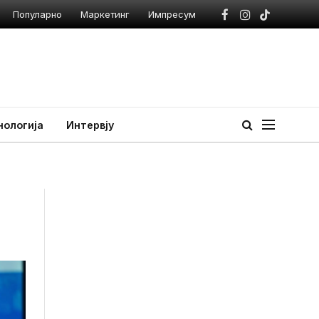
Популарно
Маркетинг
Импресум
Facebook
Instagram
TikTok
нологија
Интервју