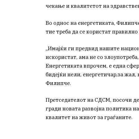
чекање и квалитетот на здравствен
Во однос на енергетиката, Филипче
тие треба да се користат правилно 
„Имајќи ги предвид нашите национ
искористат, ама не со злоупотреба
Енергетиката впрочем, е една сфер
бидејќи нели, енергетичар,за жал, 
Филипче.
Претседателот на СДСМ, посочи дек
гради новата развојна политика н
квалитет на живот за граѓаните.