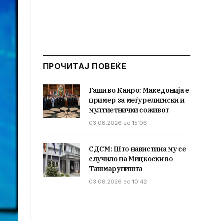
ПРОЧИТАЈ ПОВЕЌЕ
Гаши во Каиро: Македонија е
пример за меѓурелигиски и
мултиетнички соживот
03.08.2026 во 15:06
СДСМ: Што навистина му се
случило на Мицкоски во
Ташмаруништа
03.08.2026 во 10:42