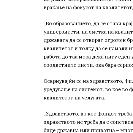
враќање на фокусот на квалитетот
„Во образованието, да се стави кр
универзитети, на сметка на квалит
државата да се отворат огромен бро
квалитетот и толку да се намали 
работа до таа мера дека ниту еден 
соодветните листи, ова бара серио
Осврнувајќи се на здравството, Ф
уредување на системот, во кое во 
квалитетот на услугата.
„Здравството, во кое фондот треба 
здравството не треба да е сопстве
биде државна или приватна – многу