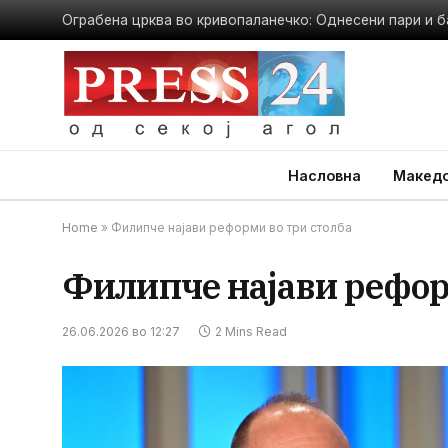
Ограбена црква во кривопаланечко: Однесени пари и б
Насловна
Македо
Home
»
Филипче најави реформи во три столба
Филипче најави рефор
26.06.2026 во 12:27
2 Mins Read