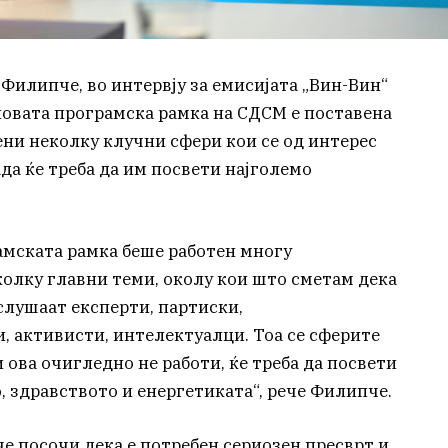
Филипче, во интервју за емисијата „Вин-Вин“
новата програмска рамка на СДСМ е поставена
ени неколку клучни сфери кои се од интерес
ада ќе треба да им посвети најголемо
амската рамка беше работен многу
олку главни теми, околу кои што сметам дека
 слушаат експерти, партиски,
, активисти, интелектуалци. Тоа се сферите
 ова очигледно не работи, ќе треба да посвети
 здравството и енергетиката“, рече Филипче.
е посочи дека е потребен сериозен пресврт и