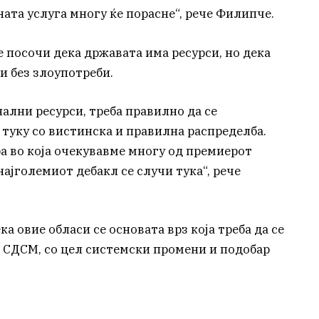
ата услуга многу ќе порасне“, рече Филипче.
 посочи дека државата има ресурси, но дека
и без злоупотреби.
ални ресурси, треба правилно да се
, туку со вистинска и правилна распределба.
а во која очекувавме многу од премиерот
најголемиот дебакл се случи тука“, рече
а овие обласи се основата врз која треба да се
а СДСМ, со цел системски промени и подобар