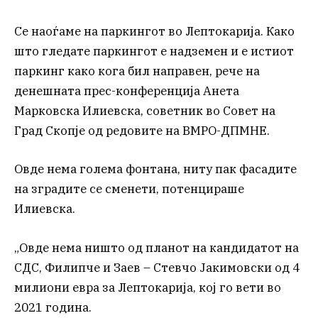
Се наоѓаме на паркингот во Лептокарија. Како
што гледате паркингот е надземен и е истиот
паркинг како кога бил направен, рече на
денешната прес-конференција Анета
Марковска Илиевска, советник во Совет на
Град Скопје од редовите на ВМРО-ДПМНЕ.
Овде нема голема фонтана, ниту пак фасадите
на зградите се сменети, потенцираше
Илиевска.
„Овде нема ништо од планот на кандидатот на
СДС, Филипче и Заев – Стевчо Јакимовски од 4
милиони евра за Лептокарија, кој го вети во
2021 година.