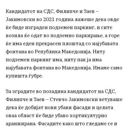
Кандидатот на СДС, Филипче и Заев –
Јакимовски во 2021 година лажеше дека овде
ќе биде изграден подземен паркинг, и сите
возила ќе одат во подземно паркирање, а горе
ќе има еден прекрасен плоштад со најубавата
фонтана во Република Македонија. Ниту
подземен паркинг има, ниту пак ја има
најубавата фонтана во Македонија. Имаме само
купишта ѓубре.
За зградите во позадина кандидатот на СДС,
Филипче и Заев – Стевчо Јакимовски ветуваше
дека ќе добијат нови убави фасади и целата
оваа област ќе биде убаво хортикултурно
аранжирана. Фасадите како што гледаме се и