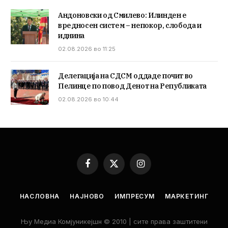
Андоновски од Смилево: Илинден е
вредносен систем – непокор, слобода и
иднина
02.08.2026 во 11:25
Делегација на СДСМ оддаде почит во
Пелинце по повод Денот на Републиката
02.08.2026 во 10:44
Facebook
X
Instagram
(Twitter)
НАСЛОВНА
НАЈНОВО
ИМПРЕСУМ
МАРКЕТИНГ
Њу Медиа Комјуникејшн © 2010 | сите права заштитени