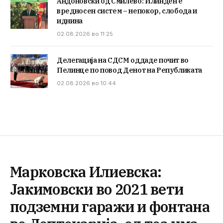
Андоновски од Смилево: Илинден е
вредносен систем – непокор, слобода и
иднина
02.08.2026 во 11:25
Делегација на СДСМ оддаде почит во
Пелинце по повод Денот на Републиката
02.08.2026 во 10:44
Марковска Илиевска:
Јакимовски во 2021 вети
подземни гаражи и фонтана