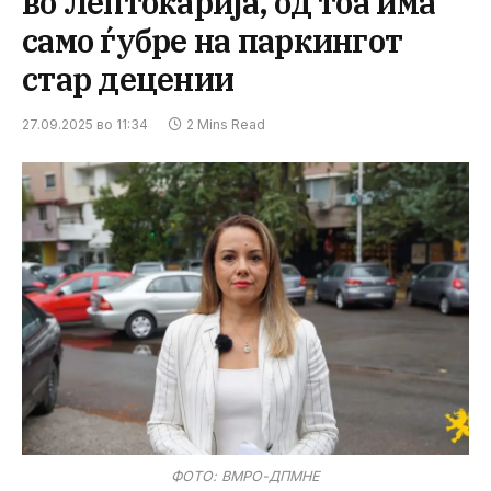
во Лептокарија, од тоа има
само ѓубре на паркингот
стар децении
27.09.2025 во 11:34
2 Mins Read
ФОТО: ВМРО-ДПМНЕ