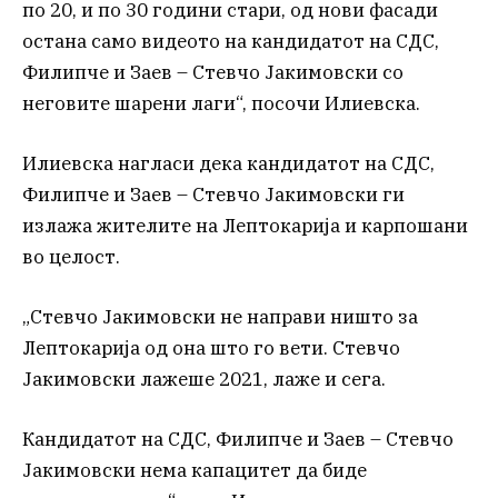
по 20, и по 30 години стари, од нови фасади
остана само видеото на кандидатот на СДС,
Филипче и Заев – Стевчо Јакимовски со
неговите шарени лаги“, посочи Илиевска.
Илиевска нагласи дека кандидатот на СДС,
Филипче и Заев – Стевчо Јакимовски ги
излажа жителите на Лептокарија и карпошани
во целост.
„Стевчо Јакимовски не направи ништо за
Лептокарија од она што го вети. Стевчо
Јакимовски лажеше 2021, лаже и сега.
Кандидатот на СДС, Филипче и Заев – Стевчо
Јакимовски нема капацитет да биде