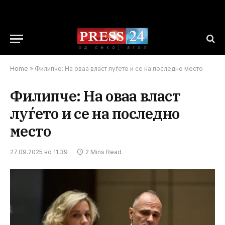
Home
»
Филипче: На оваа власт луѓето и се на последно место
Филипче: На оваа власт
луѓето и се на последно
место
27.09.2025 во 11:39
2 Mins Read