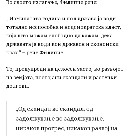
Во своето излагање, Филипче рече:
„Изминатата година и пол држава ја води
тотално неспособна и недемократска власт,
која што можам слободно да кажам, дека
државата ја води кон државен и економски
крах.“ – рече Филипче.
Тој предупреди на целосен застој во развојот
на земјата, постојани скандали и растечки
долгови.
„Од скандал во скандал, од
задолжување во задолжување,
никаков прогрес, никаков развој на