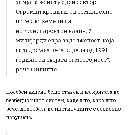
земјата во ниту еден сектор.
Огромни кредити, од сомнително
потекло, земени на
нетранспарентен начин, 7
милијарди евра задолженост, која
што држава не ја видела од 1991
година, од својата самостојност“,
рече Филипче.
Посебен акцент беше ставен и на кризата во
безбедносниот систем, каде што, како што
рече, довербата во институциите е сериозно
нарушена.