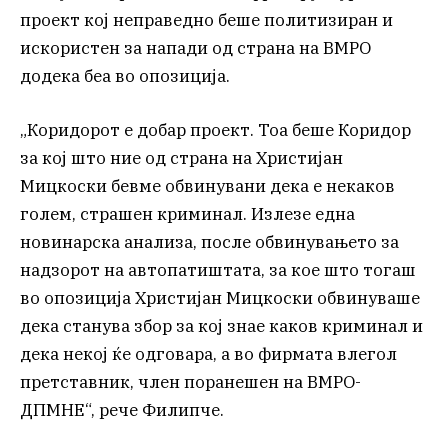
проект кој неправедно беше политизиран и
искористен за напади од страна на ВМРО
додека беа во опозиција.
„Коридорот е добар проект. Тоа беше Коридор
за кој што ние од страна на Христијан
Мицкоски бевме обвинувани дека е некаков
голем, страшен криминал. Излезе една
новинарска анализа, после обвинувањето за
надзорот на автопатиштата, за кое што тогаш
во опозиција Христијан Мицкоски обвинуваше
дека станува збор за кој знае каков криминал и
дека некој ќе одговара, а во фирмата влегол
претставник, член поранешен на ВМРО-
ДПМНЕ“, рече Филипче.