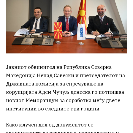
Јавниот обвинител на Република Северна
Македонија Ненад Савески и претседателот на
Државната комисија за спречување на
корупцијата Адем Чучуљ денеска го потпишаа
новиот Меморандум за соработка меѓу двете
институции во следните три години.
Како клучен дел од документот се
активностите за развивање, унапредување и