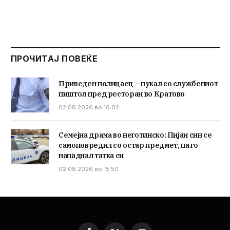
ПРОЧИТАЈ ПОВЕЌЕ
Приведен полицаец – пукал со службениот
пиштол пред ресторан во Кратово
02.08.2026 во 16:02
Семејна драма во неготинско: Пијан син се
самоповредил со остар предмет, па го
нападнал татка си
02.08.2026 во 15:50