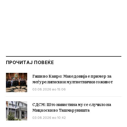
ПРОЧИТАЈ ПОВЕЌЕ
Гаши во Каиро: Македонија е пример за
меѓурелигиски и мултиетнички соживот
03.08.2026 во 15:06
СДСМ: Што навистина му се случило на
Мицкоски во Ташмаруништа
03.08.2026 во 10:42