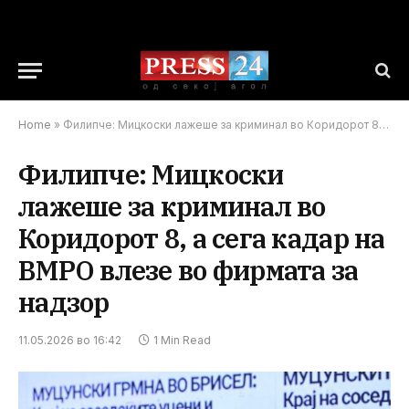
Home
»
Филипче: Мицкоски лажеше за криминал во Коридорот 8, а сега кадар на ВМРО влезе во фирмата за надзор
Филипче: Мицкоски
лажеше за криминал во
Коридорот 8, а сега кадар на
ВМРО влезе во фирмата за
надзор
11.05.2026 во 16:42
1 Min Read