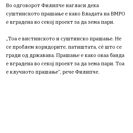
Во одговорот Филипче нагласи дека
суштинското прашање е како Владата на ВМРО
е вградена во секој проект за да зема пари.
„Тоа е вистинското и суштинско прашање. Не
се проблем коридорите, патиштата, сè што се
гради од државава. Прашање е како оваа банда
е вградена во секој проект за да зема пари. Тоа
е клучното прашање“, рече Филипче.