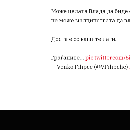
Може целата Влада да биде 
не може малцинствата да вл
Доста е со вашите лаги.
Граѓаните…
pic.twitter.com
— Venko Filipce (@VFilipche)