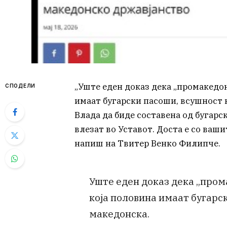
„Уште еден доказ дека „промакедон
СПОДЕЛИ
имаат бугарски пасоши, всушност 
Влада да биде составена од бугарс
влезат во Уставот. Доста е со вашит
напиш на Твитер Венко Филипче.
Уште еден доказ дека „пром
која половина имаат бугарск
македонска.