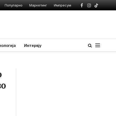
Популарно
Маркетинг
Импресум
Facebook
Instagram
TikTok
нологија
Интервју
о
во