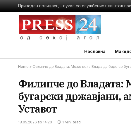
Приведен полицаец – пукал со службениот пиштол пр
Насловна
Македо
Home
»
Филипче до Владата: Може цела Влада да биде со буга
Филипче до Владата: М
бугарски државјани, а
Уставот
18.05.2026 во 14:20
1 Min Read