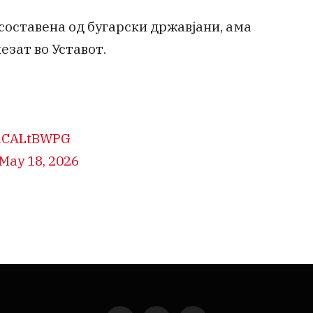
составена од бугарски државјани, ама
езат во Уставот.
/5iCALtBWPG
May 18, 2026