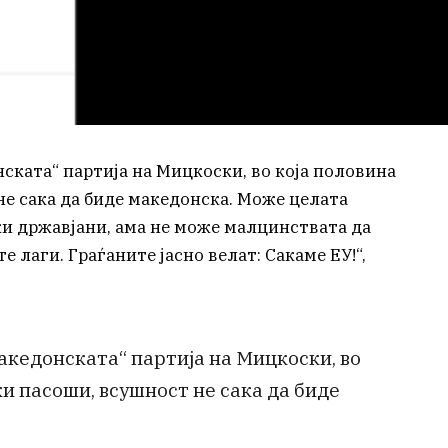
ската“ партија на Мицкоски, во која половина
не сака да биде македонска. Може целата
ки државјани, ама не може малцинствата да
е лаги. Граѓаните јасно велат: Сакаме ЕУ!“,
акедонската“ партија на Мицкоски, во
и пасоши, всушност не сака да биде