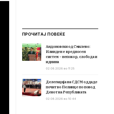
ПРОЧИТАЈ ПОВЕЌЕ
Андоновски од Смилево:
Илинден е вредносен
систем – непокор, слобода и
иднина
02.08.2026 во 11:25
Делегација на СДСМ оддаде
почит во Пелинце по повод
Денот на Републиката
02.08.2026 во 10:44