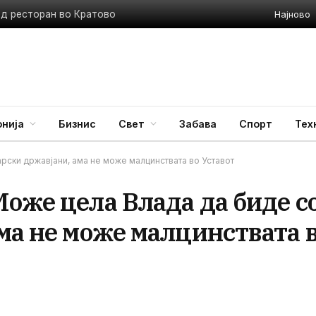
Најново
ед ресторан во Кратово
нија
Бизнис
Свет
Забава
Спорт
Тех
рски државјани, ама не може малцинствата во Уставот
оже цела Влада да биде с
ма не може малцинствата 