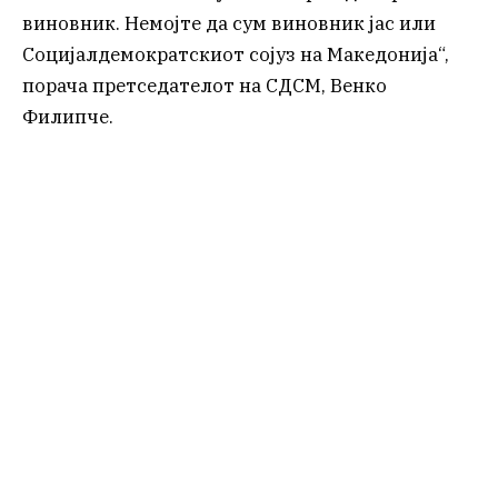
виновник. Немојте да сум виновник јас или
Социјалдемократскиот сојуз на Македонија“,
порача претседателот на СДСМ, Венко
Филипче.