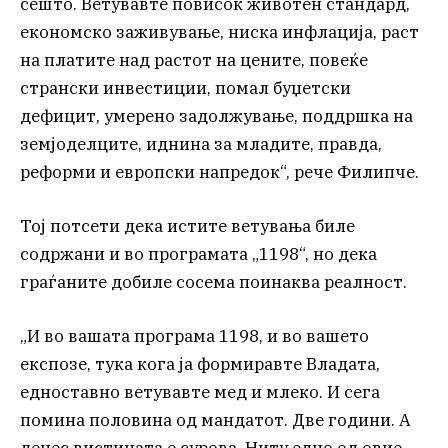
сешто. Ветувавте повисок животен стандард,
економско заживување, ниска инфлација, раст
на платите над растот на цените, повеќе
странски инвестиции, помал буџетски
дефицит, умерено задолжување, поддршка на
земјоделците, иднина за младите, правда,
реформи и европски напредок“, рече Филипче.
Тој потсети дека истите ветувања биле
содржани и во програмата „1198“, но дека
граѓаните добиле сосема поинаква реалност.
„И во вашата програма 1198, и во вашето
експозе, тука кога ја формиравте Владата,
едноставно ветувавте мед и млеко. И сега
помина половина од мандатот. Две години. А