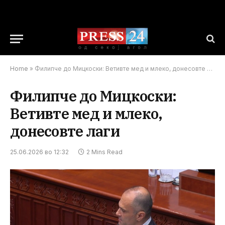
Home
»
Филипче до Мицкоски: Ветивте мед и млеко, донесовте лаги
Филипче до Мицкоски:
Ветивте мед и млеко,
донесовте лаги
25.06.2026 во 12:32
2 Mins Read