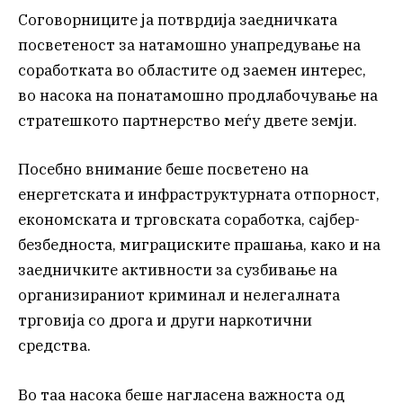
Соговорниците ја потврдија заедничката
посветеност за натамошно унапредување на
соработката во областите од заемен интерес,
во насока на понатамошно продлабочување на
стратешкото партнерство меѓу двете земји.
Посебно внимание беше посветено на
енергетската и инфраструктурната отпорност,
економската и трговската соработка, сајбер-
безбедноста, миграциските прашања, како и на
заедничките активности за сузбивање на
организираниот криминал и нелегалната
трговија со дрога и други наркотични
средства.
Во таа насока беше нагласена важноста од