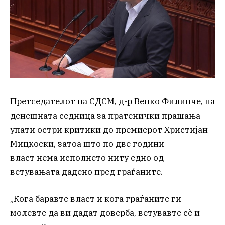
Претседателот на СДСМ, д-р Венко Филипче, на
денешната седница за пратенички прашања
упати остри критики до премиерот Христијан
Мицкоски, затоа што по две години
власт нема исполнето ниту едно од
ветувањата дадено пред граѓаните.
„Кога баравте власт и кога граѓаните ги
молевте да ви дадат доверба, ветувавте сè и