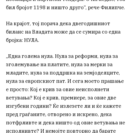
бил бројот 1198 и ништо друго“, рече Филипче.
На крајот, тој порача дека двегодишниот
биланс на Владата може да се сумира со една
бројка: НУЛА.
„Една голема нула. Нула за реформи, нула за
зголемување на платите, нула за мерки за
младите, нула за поддршка на земјоделците,
нула за европскиот пат. И сега моето прашање
е просто: Кој е крив за овие неисполнети
ветувања? Кој е крив, премиере, за овие две
изгубени години? Ќе излезете ли и ќе кажете
пред граѓаните, отворено и искрено, дека
потфрливте и дека ништо од овие ветувања не
исполнивте? И немојте повторно да барате