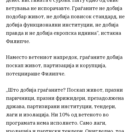
денес вистината е сурова. Ниту едно од овие
ветувања не испорачавте. Граѓаните не добија
подобар живот, не добија повисок стандард, не
добија функционални институции, не добија
правда и не добија европска иднина“, истакна
Филипче.
Наместо ветениот напредок, граѓаните добија
поскап живот, партизација и корупција,
потецнираше Филипче.
„Што добија граѓаните? Поскап живот, празни
паричници, празни фрижидери, презадолжена
држава, партизирани институции, тендери,
лаги и изолација. Ни 10% од ветеното во
програмата нема исполнето. Само лаги,
изолација и партиски тендери. Очигледно, тоа