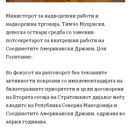
Министерот за надворешни работи и
надворешна трговија, Тимчо Муцунски,
денеска оствари средба со заменик-
потсекретарот за внатрешни работи на
Соединетите Американски Држави, Џон
Гоунтанис.
Во фокусот на разговорот беа тековните
активности поврзани со имплементацијата на
билатералните приоритети и цели договорени
на Втората сесија на Стратешкиот дијалог меѓу
владите на Република Северна Македонија и
Соединетите Американски Држави, одржана во
април годинава.