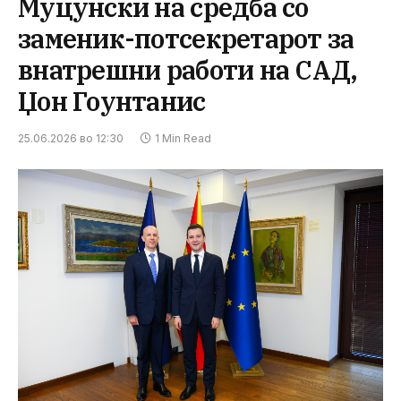
Муцунски на средба со
заменик-потсекретарот за
внатрешни работи на САД,
Џон Гоунтанис
25.06.2026 во 12:30
1 Min Read