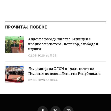
ПРОЧИТАЈ ПОВЕЌЕ
Андоновски од Смилево: Илинден е
вредносен систем – непокор, слобода и
иднина
02.08.2026 во 11:25
Делегација на СДСМ оддаде почит во
Пелинце по повод Денот на Републиката
02.08.2026 во 10:44