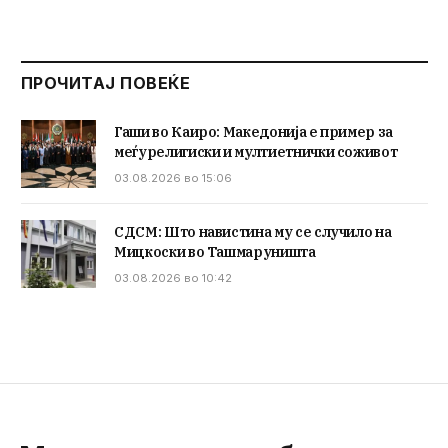
ПРОЧИТАЈ ПОВЕЌЕ
Гаши во Каиро: Македонија е пример за
меѓурелигиски и мултиетнички соживот
03.08.2026 во 15:06
СДСМ: Што навистина му се случило на
Мицкоски во Ташмаруништа
03.08.2026 во 10:42