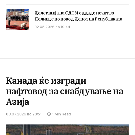
Делегација на СДСМ оддаде почит во
Пелинце по повод Денот на Републиката
02.08.2026 во 10:44
Канада ќе изгради
нафтовод за снабдување на
Азија
03.07.2026 во 23:51
1 Min Read