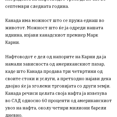
септември следната година.
Канада има можност што се пружа еднаш во
животот. Можност што ќе ја одреди нашата
иднина, изјави канадскиот премиер Марк
Карни.
Нафтоводот е дел од напорите на Карни да ја
намали зависноста од американскиот пазар,
каде што Канада продава три четвртини од
своите стоки и услуги, а претходно најави дека
двојно ќе ја зголеми трговијата со други земји.
Канада речиси целата своја нафта ја извезува
во САД односно 60 проценти од американскиот
увоз на нафта, околу четири милиони барели
дневно.