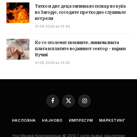
Татко и две деца загинаа во пожар во куќа
во Загорје, соседите претходно слушнале
истрели
01.08.2026 во 13:40
Ќе се зголемат пензиите, минималната
плата и платите во јавниот сектор – најави
Вучиќ
01.08.2026 во 13:29
Facebook
X
Instagram
(Twitter)
НАСЛОВНА
НАЈНОВО
ИМПРЕСУМ
МАРКЕТИНГ
Њу Медиа Комјуникејшн © 2010 | сите права заштитени