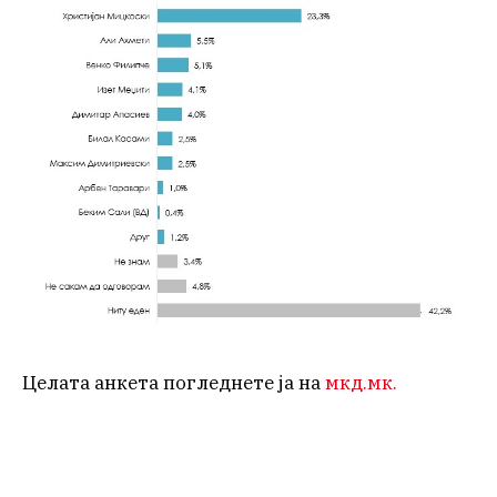
Целата анкета погледнете ја на
мкд.мк.