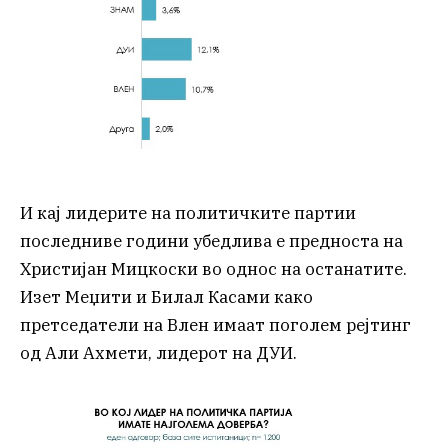
И кај лидерите на политичките партии
последниве години убедлива е предноста на
Христијан Мицкоски во однос на останатите.
Изет Меџити и Билал Касами како
претседатели на Влен имаат поголем рејтинг
од Али Ахмети, лидерот на ДУИ.