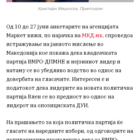
Христијан Мицкоски, Принтскрин
Од 10 до 27 јуни анкетарите на агенцијата
Маркет вижн, по нарачка на
МКД.мк
, спроведоа
истражување на јавното мислење во
Македонија кое покажа дека владеачката
партија ВМРО-ДПМНЕ и нејзиниот лидер и
натаму се во убедливо водство во однос на
довербата на гласачите. Интересен е и
податокот дека лидерите на новата политичка
партија Влен се во предност во однос на
лидерот на опозициската ДУИ.
На прашањето за која политичка партија ќе
гласате на наредните избори, од одговорите на
испитаниците произлегува дека за ВМРО-