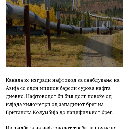
Канада ќе изгради нафтовод за снабдување на
Азија со еден милион барели сурова нафта
дневно. Нафтоводот би бил долг повеќе од
илјада километри од западниот брег на
Британска Колумбија до пацифичкиот брег.
Изградбата на нафтоводот треба да почне во