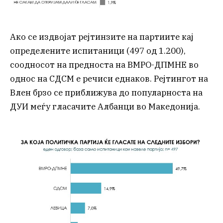
Ако се издвојат рејтинзите на партиите кај
определените испитаници (497 од 1.200),
соодносот на предноста на ВМРО-ДПМНЕ во
однос на СДСМ е речиси еднаков. Рејтингот на
Влен брзо се приближува до популарноста на
ДУИ меѓу гласачите Албанци во Македонија.