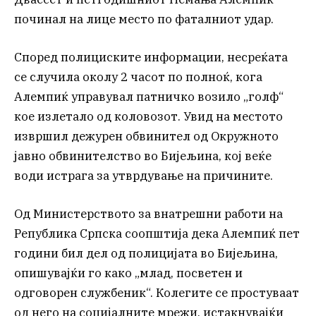
починал на лице место по фаталниот удар.
Според полициските информации, несреќата
се случила околу 2 часот по полноќ, кога
Алемпиќ управувал патничко возило „голф“
кое излетало од коловозот. Увид на местото
извршил дежурен обвинител од Окружното
јавно обвинителство во Бијељина, кој веќе
води истрага за утврдување на причините.
Од Министерството за внатрешни работи на
Република Српска соопштија дека Алемпиќ пет
години бил дел од полицијата во Бијељина,
опишувајќи го како „млад, посветен и
одговорен службеник“. Колегите се простуваат
од него на социјалните мрежи, истакнувајќи