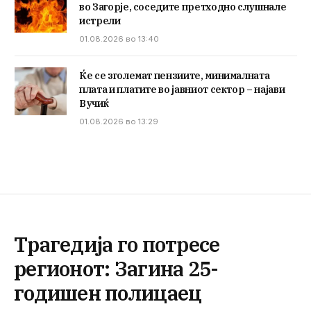
во Загорје, соседите претходно слушнале
истрели
01.08.2026 во 13:40
Ќе се зголемат пензиите, минималната
плата и платите во јавниот сектор – најави
Вучиќ
01.08.2026 во 13:29
Трагедија го потресе
регионот: Загина 25-
годишен полицаец