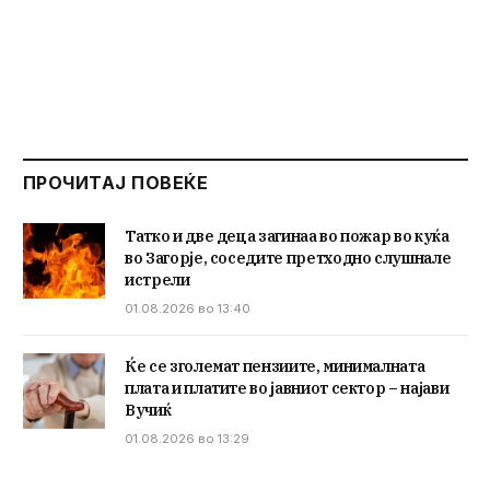
ПРОЧИТАЈ ПОВЕЌЕ
Татко и две деца загинаа во пожар во куќа
во Загорје, соседите претходно слушнале
истрели
01.08.2026 во 13:40
Ќе се зголемат пензиите, минималната
плата и платите во јавниот сектор – најави
Вучиќ
01.08.2026 во 13:29