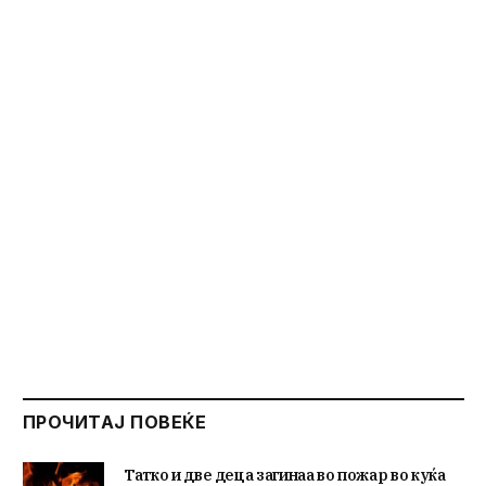
ПРОЧИТАЈ ПОВЕЌЕ
Татко и две деца загинаа во пожар во куќа