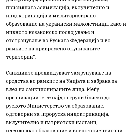
присилната асимилација, вклучително и
индоктринација и милитаризирано
образование на украински малолетници, како и
нивното незаконско посвојување и
отстранување во Руската Федерација и во
рамките на привремено окупираните
територии“.
Санкциите предвидуваат замрзнување на
средства во рамките на Унијата и забрана за
влез на санкционираните лица. Меѓу
организациите се најдоа групи блиски до
руското Министерство за образование,
одговорни за „проруска индоктринација,
вклучително и патриотски настани,
идеолошко образование и воено-ориентирани