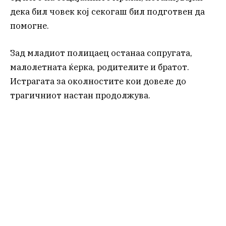
дека бил човек кој секогаш бил подготвен да
помогне.
Зад младиот полицаец останаа сопругата,
малолетната ќерка, родителите и братот.
Истрагата за околностите кои довеле до
трагичниот настан продолжува.