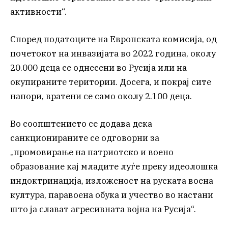
активности“.
Според податоците на Европската комисија, од
почетокот на инвазијата во 2022 година, околу
20.000 деца се однесени во Русија или на
окупираните територии. Досега, и покрај сите
напори, вратени се само околу 2.100 деца.
Во соопштението се додава дека
санкционираните се одговорни за
„промовирање на патриотско и воено
образование кај младите луѓе преку идеолошка
индоктринација, изложеност на руската воена
култура, паравоена обука и учество во настани
што ја слават агресивната војна на Русија“.