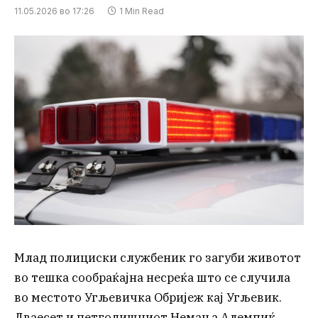
11.05.2026 во 17:26
1 Min Read
Млад полициски службеник го загуби животот
во тешка сообраќајна несреќа што се случила
во местото Угљевичка Обријеж кај Угљевик.
Дваесет и петгодишниот Немања Алемпиќ