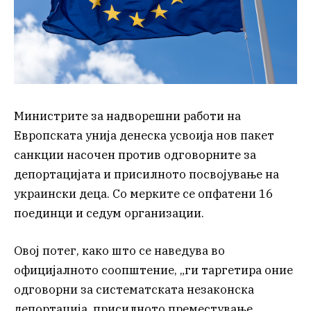
Министрите за надворешни работи на
Европската унија денеска усвоија нов пакет
санкции насочен против одговорните за
депортацијата и присилното посвојување на
украински деца. Со мерките се опфатени 16
поединци и седум организации.
Овој потег, како што се наведува во
официјалното соопштение, „ги таргетира оние
одговорни за систематската незаконска
депортација, присилното преместување,