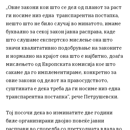
„Овие закони кои што се дел од планот за раст
ги носиме низ една транспарентна постапка,
нешто што не било случај во минатото, имаме
буквално за секој закон јавна расправа, каде
што слушаме експертско мислење она што
значи квалитативно подобрување на законите
и нормално на крајот она што е најбитно, доаѓа
мислењето од Европската комисија кое што
сакаме да го имплементираме, конкретно за
овие закони од делот на правосудството,
суштината е дека треба да ги носиме низ една
транспарентна постапка“, рече Петрушевски.
Тој посочи дека во изминатите две години
биле организирани двојно повеќе јавни
расправи во споредба со претходната влада во