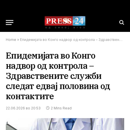
Home
»
Епидемијата во Конго надвор од контрола – Здравствените служби следат едвај половина од контактите
Епидемијата во Конго
надвор од контрола –
Здравствените служби
следат едвај половина од
контактите
22.06.2026 во 20:53
2 Mins Read