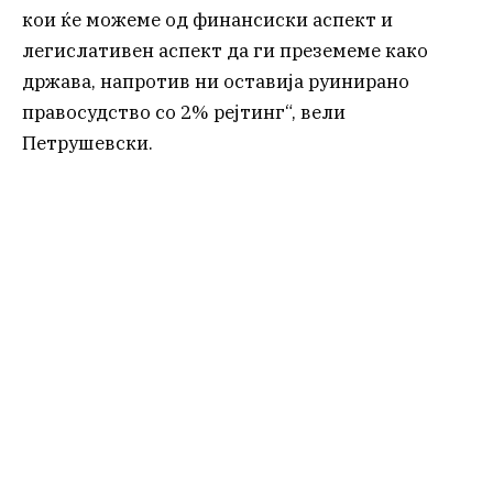
кои ќе можеме од финансиски аспект и
легислативен аспект да ги преземеме како
држава, напротив ни оставија руинирано
правосудство со 2% рејтинг“, вели
Петрушевски.