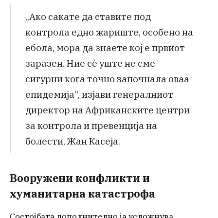
„Ако сакате да ставите под
контрола едно жариште, особено на
ебола, мора да знаете кој е првиот
заразен. Ние сè уште не сме
сигурни кога точно започнала оваа
епидемија“, изјави генералниот
директор на Африканските центри
за контрола и превенција на
болести, Жан Касеја.
Вооружени конфликти и
хуманитарна катастрофа
Состојбата дополнително ја усложнува