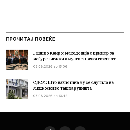
ПРОЧИТАЈ ПОВЕЌЕ
Гаши во Каиро: Македонија е пример за
меѓурелигиски и мултиетнички соживот
03.08.2026 во 15:06
СДСМ: Што навистина му се случило на
Мицкоски во Ташмаруништа
03.08.2026 во 10:42