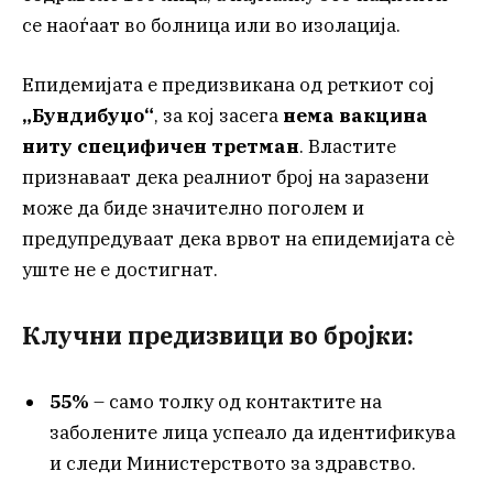
се наоѓаат во болница или во изолација.
Епидемијата е предизвикана од реткиот сој
„Бундибуџо“
, за кој засега
нема вакцина
ниту специфичен третман
. Властите
признаваат дека реалниот број на заразени
може да биде значително поголем и
предупредуваат дека врвот на епидемијата сè
уште не е достигнат.
Клучни предизвици во бројки:
55%
– само толку од контактите на
заболените лица успеало да идентификува
и следи Министерството за здравство.