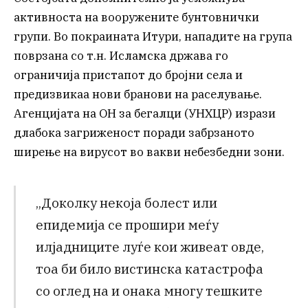
активноста на вооружените бунтовнички
групи. Во покраината Итури, нападите на група
поврзана со т.н. Исламска држава го
ограничија пристапот до бројни села и
предизвикаа нови бранови на раселување.
Агенцијата на ОН за бегалци (УНХЦР) изрази
длабока загриженост поради забрзаното
ширење на вирусот во вакви небезбедни зони.
„Доколку некоја болест или
епидемија се прошири меѓу
илјадниците луѓе кои живеат овде,
тоа би било вистинска катастрофа
со оглед на и онака многу тешките