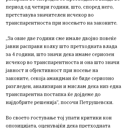
период од четири години, што, според него,
претставува значителен исчекор во
транспарентноста при носењето на законите.
„За овие две години сме имале двојно повеќе
јавни расправи колку што претходната влада
за 4 години, што значи дека имаме сериозен
исчекор во транспарентноста и она што значи
јавност и објективност при носење на
законите, секоја амандман ќе биде сериозно
разгледен, анализиран и мислам дека низ една
транспарентна постапка ќе дојдеме до
најдобрите решенија“, посочи Петрушевски.
Во своето гостување тој упати критики кон
опозицијата, оценувајќи дека претходната