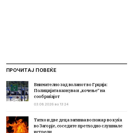
ПРОЧИТАЈ ПОВЕЌЕ
Внимателно зад воланот во Грција:
Полицијата казнува и „кочење“ на
сообраќајот
03.08.2026 во 13:24
Татко и две деца загинаа во пожар во куќа
во Загорје, соседите претходно слушнале
истрели