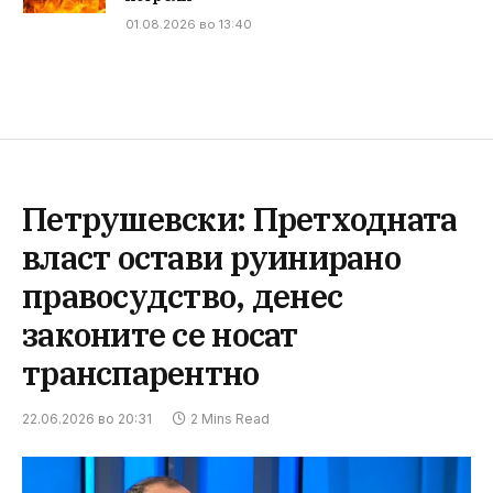
01.08.2026 во 13:40
Петрушевски: Претходната
власт остави руинирано
правосудство, денес
законите се носат
транспарентно
22.06.2026 во 20:31
2 Mins Read