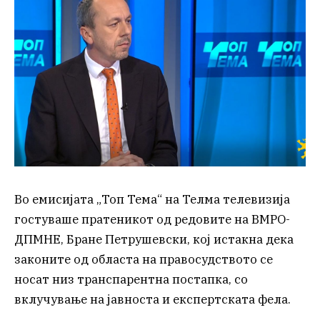
Во емисијата „Топ Тема“ на Телма телевизија
гостуваше пратеникот од редовите на ВМРО-
ДПМНЕ, Бране Петрушевски, кој истакна дека
законите од областа на правосудството се
носат низ транспарентна постапка, со
вклучување на јавноста и експертската фела.