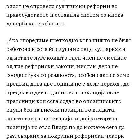
власт не спровела суштински реформи во
правосудството и оставила систем со ниска
доверба кај граѓаните.
„Ако споредиме претходно кога ништо не било
работено и сега ќе слушаме овде вулгаризми
од истите луѓе коишто еден член не смениле
од тие реформски закони, мислам дека не
соодвестува со реалноста, особено ако се земе
предвид дека две години не е долг период , до
пред само две години оваа опозиција овие
пратеници кои сега седат во опозициските
клупи беа на високи позиции во владата,
зошто тогаш не оставија подобра стартна
позиција на оваа Влада па да можеме сега да
разговараме за покрупни реформски чекори