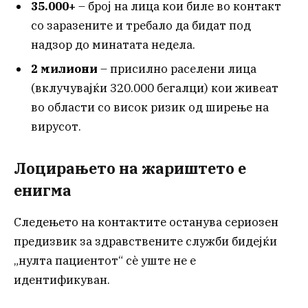
35.000+
– број на лица кои биле во контакт
со заразените и требало да бидат под
надзор до минатата недела.
2 милиони
– присилно раселени лица
(вклучувајќи 320.000 бегалци) кои живеат
во области со висок ризик од ширење на
вирусот.
Лоцирањето на жариштето е
енигма
Следењето на контактите останува сериозен
предизвик за здравствените служби бидејќи
„нулта пациентот“ сè уште не е
идентификуван.