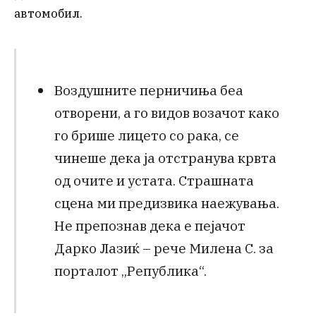
автомобил.
Воздушните перничиња беа
отворени, а го видов возачот како
го брише лицето со рака, се
чинеше дека ја отстранува крвта
од очите и устата. Страшната
сцена ми предизвика наежувања.
Не препознав дека е пејачот
Дарко Лазиќ – рече Милена С. за
порталот „Република“.