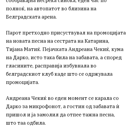
сообраќајна несреќа синоќа, еден час по
полноќ, на автопатот во близина на
Белградската арена.
Парот претходно присуствувал на промоцијата
на новата песна на сестрата на Катарина,
Тијана Матиќ. Пејачката Андреана Чекиќ, кума
на Дарко, исто така била на забавата, а според
гласините, расправија избувнала во
белградскиот клуб каде што се одржувала
промоцијата.
Андреана Чекиќ во еден момент се карала со
Дарко за микрофонот, а гостин од забавата ѝ
пришол и ја замолил да отпее тажна песна,
што таа одбила.