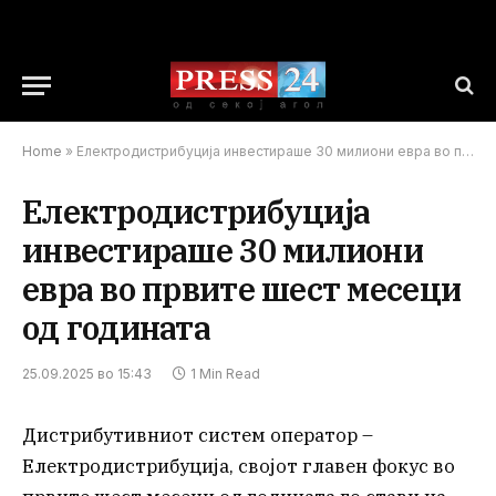
Home
»
Електродистрибуција инвестираше 30 милиони евра во првите шест месеци од годината
Електродистрибуција
инвестираше 30 милиони
евра во првите шест месеци
од годината
25.09.2025 во 15:43
1 Min Read
Дистрибутивниот систем оператор –
Електродистрибуција, својот главен фокус во