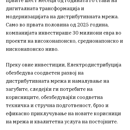
првите шест месеци од годината го стави на
дигиталната трансформација и
модернизацијата на дистрибутивната мрежа.
Само во првата половина од 2025 година,
компанијата инвестираше 30 милиони евра во
проекти на високонапонско, среднонапонско и
нисконапонско ниво.
Преку овие инвестиции, Електродистрибуција
обезбедува соодветен развој на
дистрибутивната мрежа и намалување на
загубите, следејќи ги потребите на
корисниците, обезбедувајќи соодветна
техничка и стручна подготвеност, брзо и
ефикасно приклучување на новите корисници
на мрежа и квалитетна услуга на постојните.