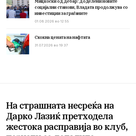
Мицкоски од Дебар: Доделени новите
социјални станови, Владата продолжува со
инвестиции за граѓаните
01.08.2026 во 12:55
Скокна цената на нафтата
31.07.2026 во 19:37
На страшната несреќа на
Дарко Лазиќ претходела
жестока расправија во клуб,