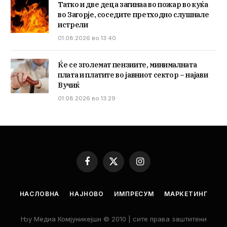
Татко и две деца загинаа во пожар во куќа
во Загорје, соседите претходно слушнале
истрели
01.08.2026 во 13:40
Ќе се зголемат пензиите, минималната
плата и платите во јавниот сектор – најави
Вучиќ
01.08.2026 во 13:29
Facebook
X
Instagram
(Twitter)
НАСЛОВНА
НАЈНОВО
ИМПРЕСУМ
МАРКЕТИНГ
Њу Медиа Комјуникејшн © 2010 | сите права заштитени