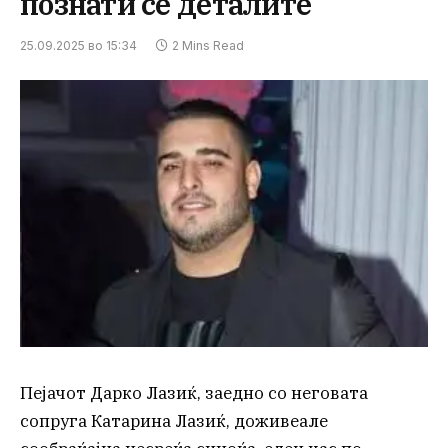
познати се деталите
25.09.2025 во 15:34
2 Mins Read
Пејачот Дарко Лазиќ, заедно со неговата
сопруга Катарина Лазиќ, доживеале