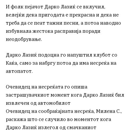
И фолк пејачот Дарко Лазиќ се вклучил,
велејќи дека пригодата е прекрасна и дека не
треба да се пеат тажни песни, а потоа наводно
избувнала жестока расправија поради
неодобрување.
Дарко Лазиќ подоцна го напуштил клубот со
Каќа, само за набргу потоа да има несреќа на
автопатот.
Очевидец на несреќата го опиша
застрашувачкиот момент кога Дарко Лазиќ бил
извлечен од автомобилот
Очевидец на сообраќајната несреќа, Милена С.,
раскажа што се случило во моментот кога
Дарко Лазиќ излегол од смачканиот