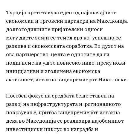
Турција претставува еден од најзначајните
економски и трговски партнери на Македонија,
долгогодишните пријателски односи
меѓу двете земји се темел врз кој успешно се
развива и економската соработка. Во духот на
ова партнерство, целта е односите да ги
подигнеме на уште повисоко ниво, преку нови
иницијативи и зголемена економска
активност, истакна вицепремиерот Николоски.
Посебен фокус на средбата беше ставен на
развој на инфраструктурата и регионалното
поврзување, притоа вицепремиерот истакна
дека во Македонија се реализира најобемниот
инвестициски циклус во изградба и