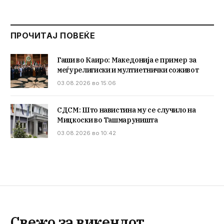
ПРОЧИТАЈ ПОВЕЌЕ
Гаши во Каиро: Македонија е пример за
меѓурелигиски и мултиетнички соживот
03.08.2026 во 15:06
СДСМ: Што навистина му се случило на
Мицкоски во Ташмаруништа
03.08.2026 во 10:42
Свежо за викендот,