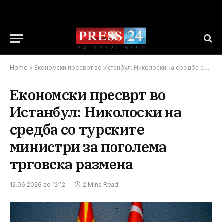
Home
»
Економски пресврт во Истанбул: Николоски на средба со турските министри за поголема трговска размена
Економски пресврт во
Истанбул: Николоски на
средба со турските
министри за поголема
трговска размена
12.06.2026 во 12:12
2 Mins Read