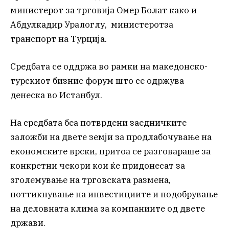
министерот за трговија Омер Болат како и
Абдулкадир Уралоглу, министеротза
транспорт на Турција.
Средбата се оддржа во рамки на македонско-
турскиот бизнис форум што се одржува
денеска во Истанбул.
На средбата беа потврдени заедничките
заложби на двете земји за продлабочување на
економските врски, притоа се разговараше за
конкретни чекори кои ќе придонесат за
зголемување на трговската размена,
поттикнување на инвестициите и подобрување
на деловната клима за компаниите од двете
држави.