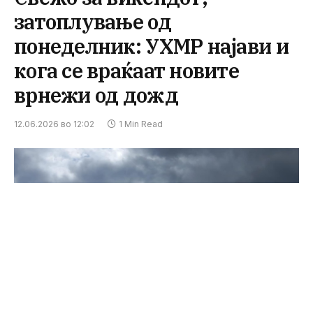
затоплување од
понеделник: УХМР најави и
кога се враќаат новите
врнежи од дожд
12.06.2026 во 12:02
1 Min Read