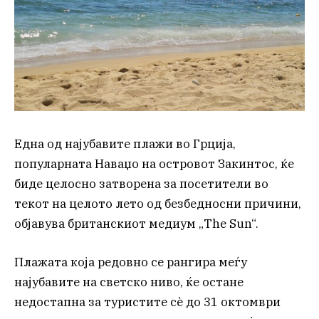
Една од најубавите плажи во Грција,
популарната Наваџо на островот Закинтос, ќе
биде целосно затворена за посетители во
текот на целото лето од безбедносни причини,
објавува британскиот медиум „The Sun“.
Плажата која редовно се рангира меѓу
најубавите на светско ниво, ќе остане
недостапна за туристите сè до 31 октомври