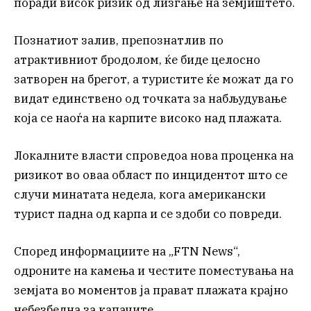
поради висок ризик од лизгање на земјиштето.
Познатиот залив, препознатлив по
атрактивниот бродолом, ќе биде целосно
затворен на брегот, а туристите ќе можат да го
видат единствено од точката за набљудување
која се наоѓа на карпите високо над плажата.
Локалните власти спроведоа нова проценка на
ризикот во оваа област по инцидентот што се
случи минатата недела, кога американски
турист падна од карпа и се здоби со повреди.
Според информациите на „FTN News“,
одроните на камења и честите поместувања на
земјата во моментов ја прават плажата крајно
небезбедна за капачите.