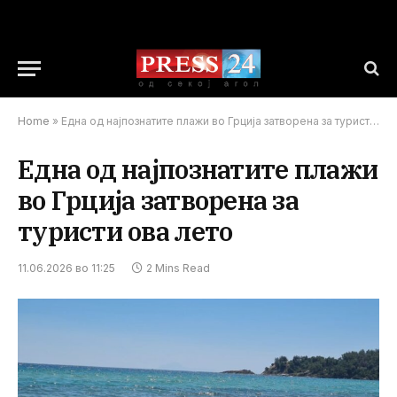
Home
»
Една од најпознатите плажи во Грција затворена за туристи ова лето
Една од најпознатите плажи
во Грција затворена за
туристи ова лето
11.06.2026 во 11:25
2 Mins Read