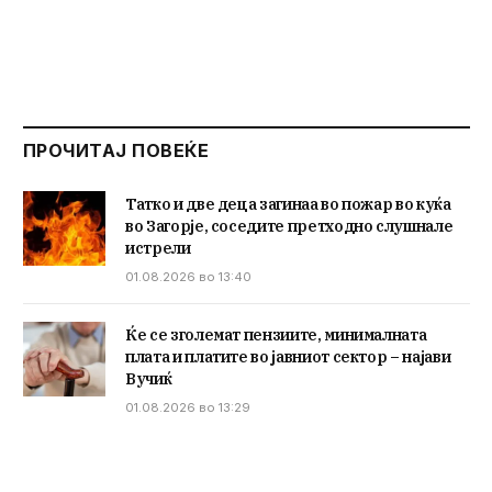
ПРОЧИТАЈ ПОВЕЌЕ
Татко и две деца загинаа во пожар во куќа
во Загорје, соседите претходно слушнале
истрели
01.08.2026 во 13:40
Ќе се зголемат пензиите, минималната
плата и платите во јавниот сектор – најави
Вучиќ
01.08.2026 во 13:29