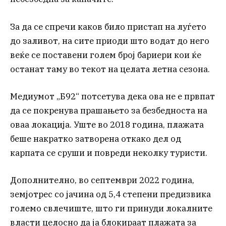
За да се спречи каков било пристап на луѓето
до заливот, на сите приоди што водат до него
веќе се поставени голем број бариери кои ќе
останат таму во текот на целата летна сезона.
Медиумот „Б92“ потсетува дека ова не е првпат
да се покренува прашањето за безбедноста на
оваа локација. Уште во 2018 година, плажата
беше накратко затворена откако дел од
карпата се сруши и повреди неколку туристи.
Дополнително, во септември 2022 година,
земјотрес со јачина од 5,4 степени предизвика
големо свлечиште, што ги принуди локалните
власти целосно да ја блокираат плажата за