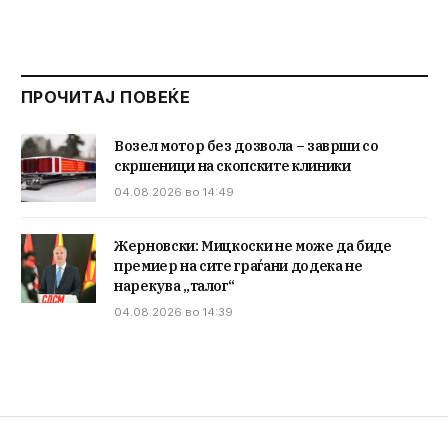
ПРОЧИТАЈ ПОВЕЌЕ
Возел мотор без дозвола – заврши со
скршеници на скопските клиники
04.08.2026 во 14:49
Жерновски: Мицкоски не може да биде
премиер на сите граѓани додека не
нарекува „талог“
04.08.2026 во 14:39