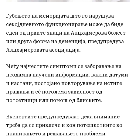
Губењето на меморијата што го нарушува
секојдневното функционирање може да биде
еден од првите знаци на Алцхајмерова болест
или друга форма на деменција, предупредува
Алцхајмеровата асоцијација.
Меѓу најчестите симптоми се заборавање на
неодамна научени информации, важни датуми
и настани, постојано повторување на истите
прашања и сè поголема зависност од
потсетници или помош од блиските.
Експертите предупредуваат дека внимание
треба да се привлече и кон потешкотиите во
планирањето и решавањето проблеми,