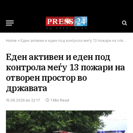
Home
»
Еден активен и еден под контрола меѓу 13 пожари на отворен простор во државата
Еден активен и еден под
контрола меѓу 13 пожари на
отворен простор во
државата
15.06.2026 во 22:17
1 Min Read