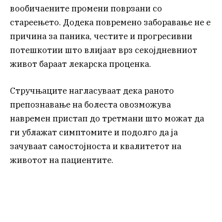
вообичаените промени поврзани со
стареењето. Додека повремено заборавање не е
причина за паника, честите и прогресивни
потешкотии што влијаат врз секојдневниот
живот бараат лекарска проценка.
Стручњаците нагласуваат дека раното
препознавање на болеста овозможува
навремен пристап до третмани што можат да
ги ублажат симптомите и подолго да ја
зачуваат самостојноста и квалитетот на
животот на пациентите.