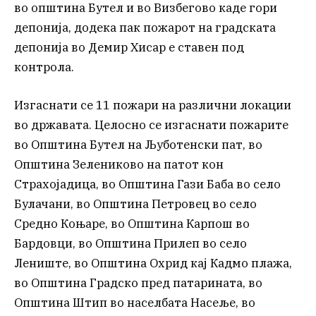
во општина Бутел и во Визбегово каде гори
депонија, додека пак пожарот на градската
депонија во Демир Хисар е ставен под
контрола.
Изгаснати се 11 пожари на различни локации
во државата. Целосно се изгаснати пожарите
во Општина Бутел на Љуботенски пат, во
Општина Зелениково на патот кон
Страхојадица, во Општина Гази Баба во село
Булачани, во Општина Петровец во село
Средно Коњаре, во Општина Карпош во
Бардовци, во Општина Прилеп во село
Лениште, во Општина Охрид кај Кадмо плажа,
во Општина Градско пред патарината, во
Општина Штип во населбата Насеље, во