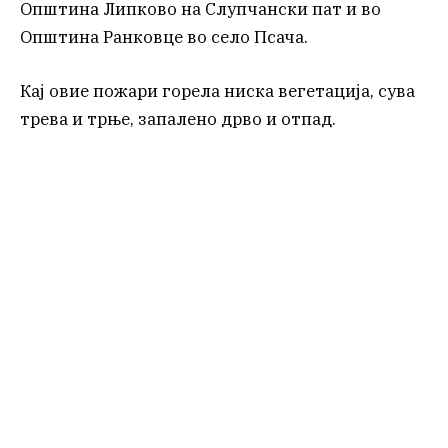
Општина Липково на Слупчански пат и во
Општина Ранковце во село Псача.
Кај овие пожари горела ниска вегетација, сува
трева и трње, запалено дрво и отпад.