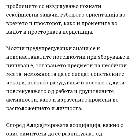
проблемите со извршување познати
секојдневни задачи, губењето ориентација во
времето и просторот, како и промените во
видот и просторната перцепција.
Можни предупредувачки знаци се и
новонастанатите потешкотии при зборување и
пишување, оставањето предмети на необични
места, неможноста да се следат сопствените
чекори, послабо расудување и носење одлуки,
повлекувањето од работа и друштвените
активности, како и изразените промени во
расположението и личноста.
Според Алцхајмеровата асоцијација, важно е
овие симптоми да се разликуваат од