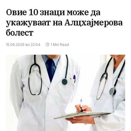
Овие 10 знаци може да
укажуваат на Алцхајмерова
болест
15.06.2026 во 22:04
1 Min Read