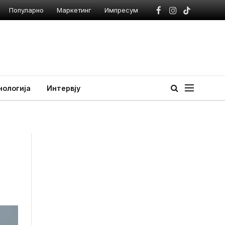
Популарно
Маркетинг
Импресум
Facebook
Instagram
TikTok
нологија
Интервју