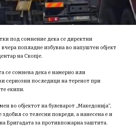
етки под сомнение дека се директни
вчера попладне избувна во напуштен објект
ентар на Скопје.
та се сомнева дека е намерно или
ви сериозни последици на теренот при
те екипи.
ен во објектот на булеварот „Македонија“,
 здобил со телесни повреди, а нанесена е и
 на Бригадата за противпожарна заштита.