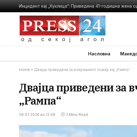
Насловна
Македо
Home
»
Двајца приведени за вчерашниот пожар кај „Рампа“
Двајца приведени за 
„Рампа“
06.07.2026 во 12:49
2 Mins Read