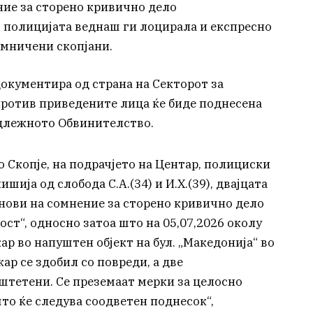
ие за сторено кривично дело
 полицијата веднаш ги лоцирала и експресно
омничени скопјани.
документира од страна на Секторот за
против приведените лица ќе биде поднесена
адлежното Обвинителство.
во Скопје, на подрачјето на Центар, полициски
шија од слобода С.А.(34) и И.Х.(39), двајцата
снови на сомнение за сторено кривично дело
ст“, односно затоа што на 05,07,2026 околу
ар во напуштен објект на бул. „Македонија“ во
ар се здобил со повреди, а две
тетени. Се преземаат мерки за целосно
то ќе следува соодветен поднесок“,