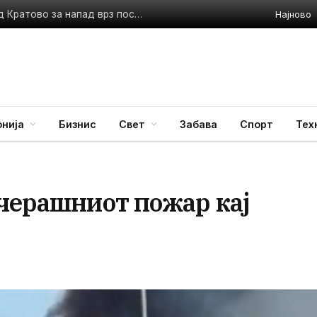
Најново
Инцидент кај „Куклица“: Приведена 41-годишна жена од Кратово за напад врз посетители
нија
Бизнис
Свет
Забава
Спорт
Тех
вчерашниот пожар кај