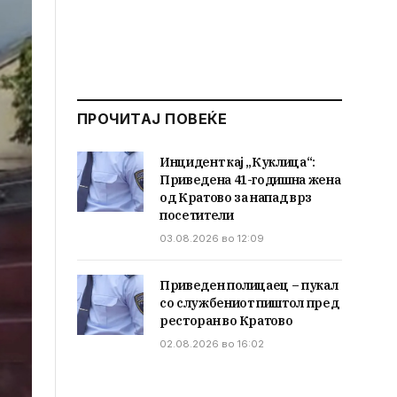
ПРОЧИТАЈ ПОВЕЌЕ
Инцидент кај „Куклица“:
Приведена 41-годишна жена
од Кратово за напад врз
посетители
03.08.2026 во 12:09
Приведен полицаец – пукал
со службениот пиштол пред
ресторан во Кратово
02.08.2026 во 16:02