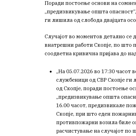
Поради постоење основи на сомнен
„предизвикување општа опасност“,
ги лишила од слобода двајцата ос
Случајот во моментов детално се 
внатрешни работи Скопје, по што 
соодветна кривична пријава до н
„На 05.07.2026 во 17:30 часот 
службеници од СВР Скопје ги ли
од Скопје, поради постоење о
„предизвикување општа опасно
16.00 часот, предизвикале пож
Скопје, при што еден пожарник
противпожарни возила биле ош
расчистување на случајот по ш