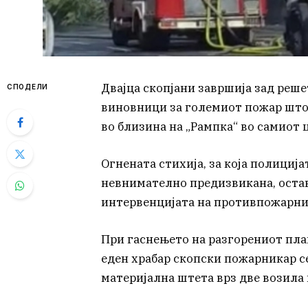
Двајца скопјани завршија зад реш
СПОДЕЛИ
виновници за големиот пожар што 
во близина на „Рампка“ во самиот ц
Огнената стихија, за која полиција
невнимателно предизвикана, оста
интервенцијата на противпожарни
При гаснењето на разгорениот плам
еден храбар скопски пожарникар се
материјална штета врз две возила