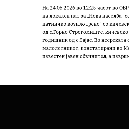
На 24.05.2026 во 12:25 часот во ОВР
на локален пат за „Нова населба“ 
патничко возило „рено“ со кичевск
од с.Горно Строгомиште, кичевско 
годишник од с.Зајас. Во несреќата
малолетникот, констатирани во Ме
известен јавен обвинител, а изврш