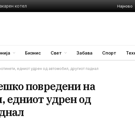
Најново
акарен котел
нија
Бизнис
Свет
Забава
Спорт
Тех
отинети, едниот удрен од автомобил, другиот паднал
ешко повредени на
, едниот удрен од
аднал