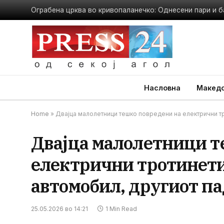
Ограбена црква во кривопаланечко: Однесени пари и б
Насловна
Македо
Home
»
Двајца малолетници тешко повредени на електрични тр
Двајца малолетници т
електрични тротинети
автомобил, другиот п
25.05.2026 во 14:21
1 Min Read