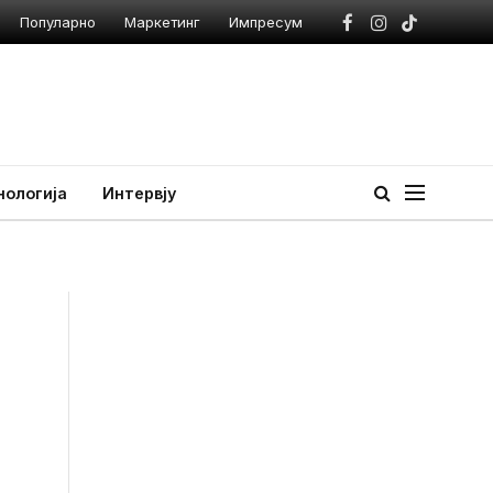
Популарно
Маркетинг
Импресум
Facebook
Instagram
TikTok
нологија
Интервју