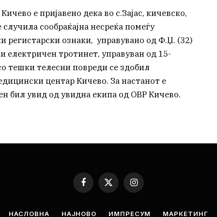
 Кичево е пријавено дека во с.Зајас, кичевско,
се случила сообраќајна несреќа помеѓу
и регистарски ознаки, управувано од Ф.Џ. (32)
и електричен тротинет, управуван од 15-
 со тешки телесни повреди се здобил
дицински центар Кичево. За настанот е
ен бил увид од увидна екипа од ОВР Кичево.
Facebook
X
Instagram
(Twitter)
НАСЛОВНА
НАЈНОВО
ИМПРЕСУМ
МАРКЕТИНГ