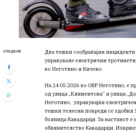
Два тешки сообраќајни инциденти 
СПОДЕЛИ
управувале електрични тротинети 
во Неготино и Кичево.
На 24.05.2026 во ОВР Неготино, e п
од улица „Климентова“ и улица „До
Неготино, управувајќи електричен 
тешки телесни повреди се здобил
болница Кавадарци. За настанот е 
обвинителство Кавадарци. Извршен