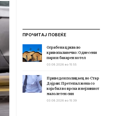
ПРОЧИТАЈ ПОВЕЌЕ
Ограбена црква во
кривопаланечко: Однесени
пари и бакарен котел
03.08.2026 во 15:55
Приведен полицаец во Стар
Дојран: Претепал жена со
која бил во врска и нејзиниот
малолетен син
03.08.2026 во 15:39