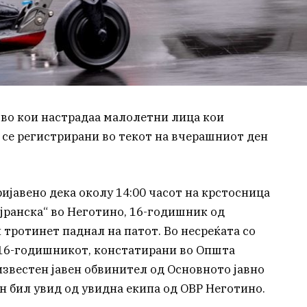
во кои настрадаа малолетни лица кои
се регистрирани во текот на вчерашниот ден
ријавено дека околу 14:00 часот на крстосница
јранска“ во Неготино, 16-годишник од
тротинет паднал на патот. Во несреќата со
 16-годишникот, констатирани во Општа
известен јавен обвинител од Основното јавно
 бил увид од увидна екипа од ОВР Неготино.