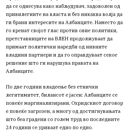
да се однесува како набљудувач, задоволен од
привилегиите на власта и без никаква волја да
ги брани интересите на Албанците. Наместо да
го кренат својот глас против овие политики,
претставниците на ВЛЕН продолжуваат да
примаат политички наредби од нивните
владини партнери и да го оправдуваат секое
решение што ги нарушува правата на
Албанците.
По две години владеење без етнички
легитимитет, билансот е јасен: Албанците се
повеќе маргинализирани, Охридскиот договор
е повеќе загрозен, а многу од достигнувањата
што беа градени со голем труд во последните
24 години се уриваат едно по едно.