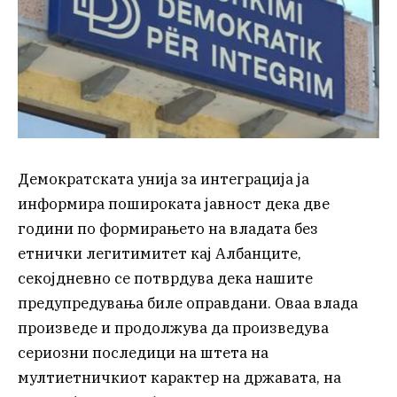
Демократската унија за интеграција ја
информира пошироката јавност дека две
години по формирањето на владата без
етнички легитимитет кај Албанците,
секојдневно се потврдува дека нашите
предупредувања биле оправдани. Оваа влада
произведе и продолжува да произведува
сериозни последици на штета на
мултиетничкиот карактер на државата, на