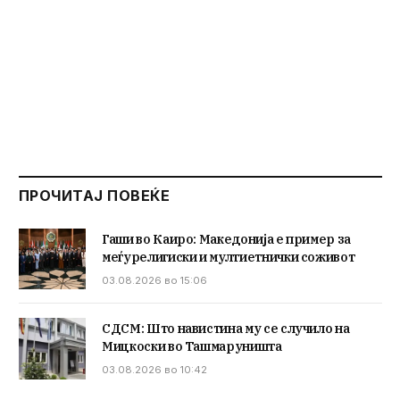
ПРОЧИТАЈ ПОВЕЌЕ
Гаши во Каиро: Македонија е пример за
меѓурелигиски и мултиетнички соживот
03.08.2026 во 15:06
СДСМ: Што навистина му се случило на
Мицкоски во Ташмаруништа
03.08.2026 во 10:42