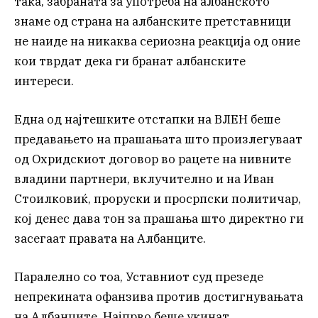
така, забраната за употреба на албанското
знаме од страна на албанските претставници
не наиде на никаква сериозна реакција од оние
кои тврдат дека ги бранат албанските
интереси.
Една од најтешките отстапки на ВЛЕН беше
предавањето на прашањата што произлегуваат
од Охридскиот договор во рацете на нивните
владини партнери, вклучително и на Иван
Стоилковиќ, проруски и просрпски политичар,
кој денес дава тон за прашања што директно ги
засегаат правата на Албанците.
Паралелно со тоа, Уставниот суд презеде
непрекината офанзива против достигнувањата
на Албанците. Најпрво беше укинат