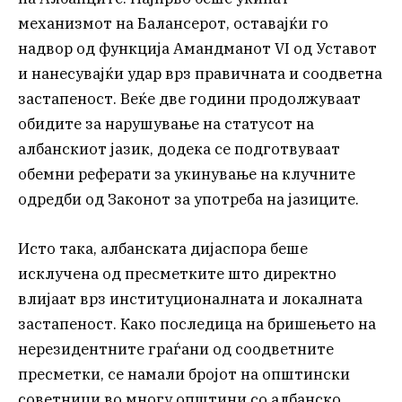
механизмот на Балансерот, оставајќи го
надвор од функција Амандманот VI од Уставот
и нанесувајќи удар врз правичната и соодветна
застапеност. Веќе две години продолжуваат
обидите за нарушување на статусот на
албанскиот јазик, додека се подготвуваат
обемни реферати за укинување на клучните
одредби од Законот за употреба на јазиците.
Исто така, албанската дијаспора беше
исклучена од пресметките што директно
влијаат врз институционалната и локалната
застапеност. Како последица на бришењето на
нерезидентните граѓани од соодветните
пресметки, се намали бројот на општински
советници во многу општини со албанско