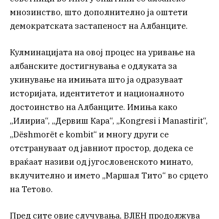
мнозинство, што дополнително ја оштети
демократската застапеност на Албанците.
Кулминацијата на овој процес на уривање на
албанските достигнувања е одлуката за
укинување на имињата што ја одразуваат
историјата, идентитетот и националното
достоинство на Албанците. Имиња како
„Илириа“, „Дервиш Кара“, „Kongresi i Manastirit“,
„Dëshmorët e kombit“ и многу други се
отстрануваат од јавниот простор, додека се
враќаат називи од југословенското минато,
вклучително и името „Маршал Тито“ во срцето
на Тетово.
Пред сите овие случувања, ВЛЕН продолжува