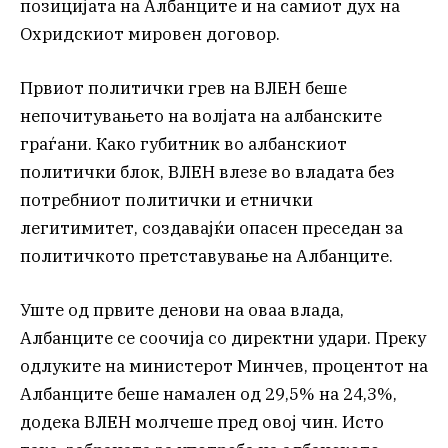
позицијата на Албанците и на самиот дух на
Охридскиот мировен договор.
Првиот политички грев на ВЛЕН беше
непочитувањето на волјата на албанските
граѓани. Како губитник во албанскиот
политички блок, ВЛЕН влезе во владата без
потребниот политички и етнички
легитимитет, создавајќи опасен преседан за
политичкото претставување на Албанците.
Уште од првите денови на оваа влада,
Албанците се соочија со директни удари. Преку
одлуките на министерот Минчев, процентот на
Албанците беше намален од 29,5% на 24,3%,
додека ВЛЕН молчеше пред овој чин. Исто