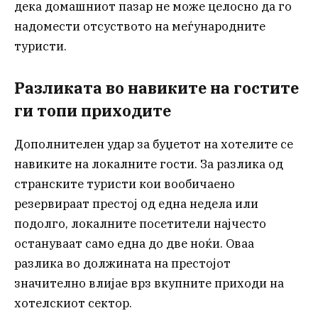
дека домашниот пазар не може целосно да го
надомести отсуството на меѓународните
туристи.
Разликата во навиките на гостите
ги топи приходите
Дополнителен удар за буџетот на хотелите се
навиките на локалните гости. За разлика од
странските туристи кои вообичаено
резервираат престој од една недела или
подолго, локалните посетители најчесто
остануваат само една до две ноќи. Оваа
разлика во должината на престојот
значително влијае врз вкупните приходи на
хотелскиот сектор.