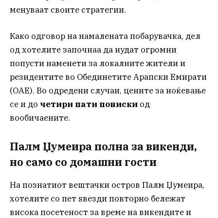
менуваат своите стратегии.
Како одговор на намалената побарувачка, дел
од хотелите започнаа да нудат огромни
попусти наменети за локалните жители и
резидентите во Обединетите Арапски Емирати
(ОАЕ). Во одредени случаи, цените за ноќевање
се и до
четири пати пониски
од
вообичаените.
Палм Џумеира полна за викенди,
но само со домашни гости
На познатиот вештачки остров Палм Џумеира,
хотелите со пет ѕвезди повторно бележат
висока посетеност за време на викендите и