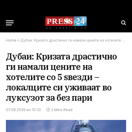
Home
»
Дубаи: Кризата драстично ги намали цените на хотелите со 5 ѕвезди – локалците си уживаат во луксузот за без пари
Дубаи: Кризата драстично
ги намали цените на
хотелите со 5 ѕвезди –
локалците си уживаат во
луксузот за без пари
07.06.2026 во 10:32
2 Mins Read