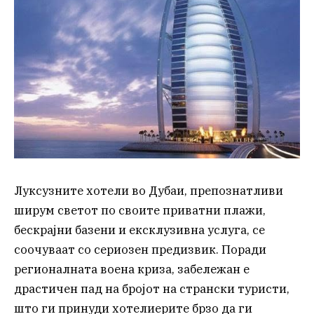
Луксузните хотели во Дубаи, препознатливи
ширум светот по своите приватни плажи,
бескрајни базени и ексклузивна услуга, се
соочуваат со сериозен предизвик. Поради
регионалната воена криза, забележан е
драстичен пад на бројот на странски туристи,
што ги принуди хотелиерите брзо да ги