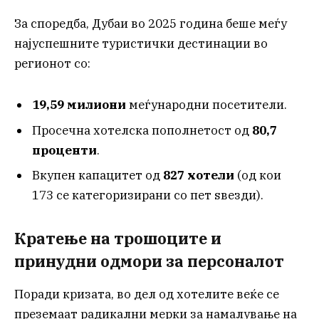
За споредба, Дубаи во 2025 година беше меѓу
најуспешните туристички дестинации во
регионот со:
19,59 милиони
меѓународни посетители.
Просечна хотелска пополнетост од
80,7
проценти
.
Вкупен капацитет од
827 хотели
(од кои
173 се категоризирани со пет ѕвезди).
Кратење на трошоците и
принудни одмори за персоналот
Поради кризата, во дел од хотелите веќе се
преземаат радикални мерки за намалување на