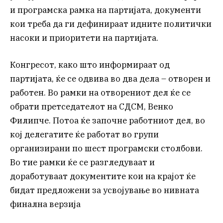
и програмска рамка на партијата, документи
кои треба да ги дефинираат идните политички
насоки и приоритети на партијата.
Конгресот, како што информираат од
партијата, ќе се одвива во два дела – отворен и
работен. Во рамки на отворениот дел ќе се
обрати претседателот на СДСМ, Венко
Филипче. Потоа ќе започне работниот дел, во
кој делегатите ќе работат во групи
организирани по шест програмски столбови.
Во тие рамки ќе се разгледуваат и
доработуваат документите кои на крајот ќе
бидат предложени за усвојување во нивната
финална верзија