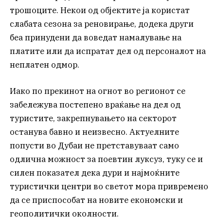
трошоците. Некои од објектите ја користат
слабата сезона за реновирање, додека други
беа принудени да воведат намалување на
платите или да испратат дел од персоналот на
неплатен одмор.
Иако по прекинот на огнот во регионот се
забележува постепено враќање на дел од
туристите, закрепнувањето на секторот
останува бавно и неизвесно. Актуелните
попусти во Дубаи не претставуваат само
одлична можност за поевтин луксуз, туку се и
силен показател дека дури и најмоќните
туристички центри во светот мора привремено
да се приспособат на новите економски и
геополитички околности.