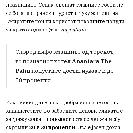
празниците. Сепак, овојпат главните гости не
се богати странски туристи, туку жители на
Емиратите кои ги користат поволните понуди
за краток одмор (т.н.
staycation
).
Според информациите од теренот,
во познатиот хотел
Anantara The
Palm
попустите достигнуваат и до
50 проценти.
Иако викендите носат добра исполнетост на
капацитетите, во работните денови сликата е
загрижувачка – пополнетоста се движи меѓу
скромни
20 и 30 проценти
. Ова е јасен доказ