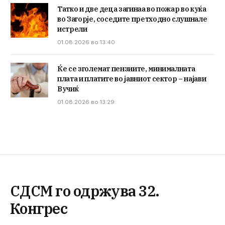
Татко и две деца загинаа во пожар во куќа
во Загорје, соседите претходно слушнале
истрели
01.08.2026 во 13:40
Ќе се зголемат пензиите, минималната
плата и платите во јавниот сектор – најави
Вучиќ
01.08.2026 во 13:29
СДСМ го одржува 32.
Конгрес