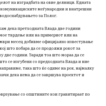
елот на изградбата на овие делници. Едната
елекомуникациските меѓународни и внатрешни
водоснабдувањето за Полог.
ажам дека претходната Влада две години
 мое тврдење или на примериот или на
ември месец добивме официјално известување
кој што побара да се продолжи рокот за
у две години. Заради тоа што мораа да се
што се изгубени со предходната Влада и ние
направиме, така што ќе одиме на рок, најмалку
начи дека нема да се завршува проектот и
оврзување со општините кои гравитираат по