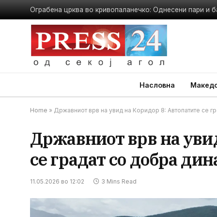
Ограбена црква во кривопаланечко: Однесени пари и б
Насловна
Македо
Home
»
Државниот врв на увид на Коридор 8: Автопатите се г
Државниот врв на увид
се градат со добра ди
11.05.2026 во 12:02
3 Mins Read