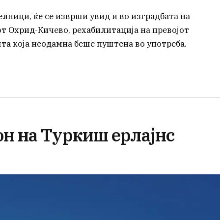
лници, ќе се изврши увид и во изградбата на
от Охрид-Кичево, рехабилитација на превојот
та која неодамна беше пуштена во употреба.
он на Туркиш ерлајнс