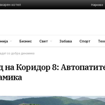
Најново
акарен котел
нија
Бизнис
Свет
Забава
Спорт
Тех
радат со добра динамика
 на Коридор 8: Автопатит
намика