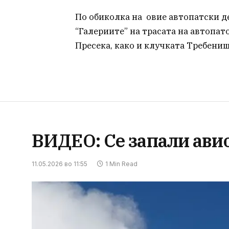
По обиколка на овие автопатски де
“Галериите” на трасата на автопат
Пресека, како и клучката Требениш
ВИДЕО: Се запали ави
11.05.2026 во 11:55
1 Min Read