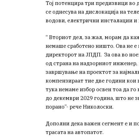
Тој потенцира три предизвици во д
се однесува на дислокација на т
водови, електрични инсталации и 
“ Вториот дел, за жал, морам да к
немаше сработено ништо. Ова не е
директорот на ЈПДП. За ова во но
од страна на надзорниот инженер, 
завршување на проектот за најмалк
компензираат тие две години кои 
тука немаме избор освен тоа да го 
до декември 2029 година, што не з
порано”- рече Николоски.
Дополни дека важен сегмент е и п
трасата на автопатот.