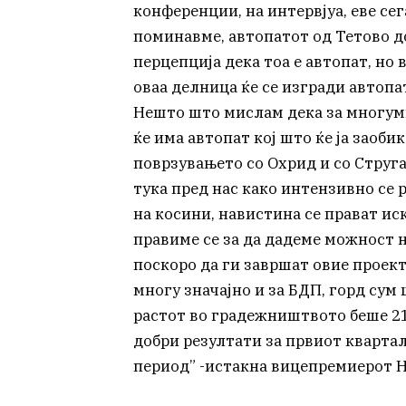
конференции, на интервјуа, еве сега
поминавме, автопатот од Тетово до
перцепција дека тоа е автопат, но 
оваа делница ќе се изгради автопат
Нешто што мислам дека за многуми
ќе има автопат кој што ќе ја заоб
поврзувањето со Охрид и со Струга
тука пред нас како интензивно се 
на косини, навистина се прават и
правиме се за да дадеме можност 
поскоро да ги завршат овие проект
многу значајно и за БДП, горд сум
растот во градежништвото беше 21
добри резултати за првиот квартал
период” -истакна вицепремиерот 