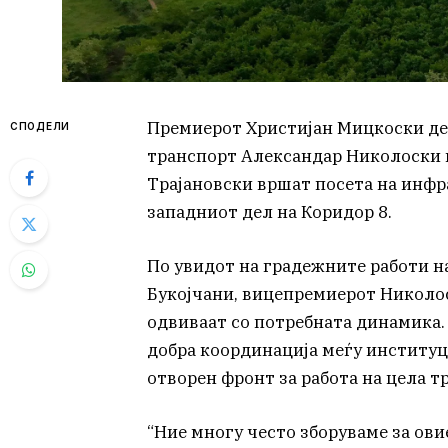
Премиерот Христијан Мицкоски де
СПОДЕЛИ
транспорт Александар Николоски 
Трајановски вршат посета на инфр
западниот дел на Коридор 8.
По увидот на градежните работи н
Букојчани, вицепремиерот Николос
одвиваат со потребната динамика.
добра координација меѓу институц
отворен фронт за работа на цела тр
“Ние многу често зборуваме за ови