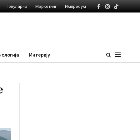
Популарно
Маркетинг
Импресум
Facebook
Instagram
TikTok
нологија
Интервју
е