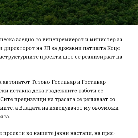
неска заедно со вицепремиерот и министер за
и директорот на ЈП за државни патишта Коце
аструктурните проекти што се реализираат на
а автопатот Тетово-Гостивар и Гостивар
ки истакна дека градежните работи се
 Сите предизвици на трасата се решаваат со
иите, а Владата на изведувачот му овозможи
аса.
е проекти во нашите јавни настапи, на прес-