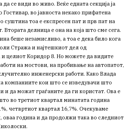
 да се види во живо. Веќе едната секција ја
 Гостивар, во јавноста некако прифатена
во суштина тоа е експресен пат и прв пат на
. Втората делница е она на која што сме сега.
на беше незамисливо, а тоа е дека било кога
иколи Стрaжа и најтешкиот дел од
 и целиот Коридор 8. Но можете да видите
работи на мостови, на пробивање на автопатот,
склучително инженерски работи. Како Влада
на компаниите кои што се изведувачи што
и и да можат граѓаните да ги користат. Ова е
 што во третиот квартал минатата година
%, четвртиот квартал 16,7%. Очекуваме
, оваа година и да продолжи така во следниот
Николоски.