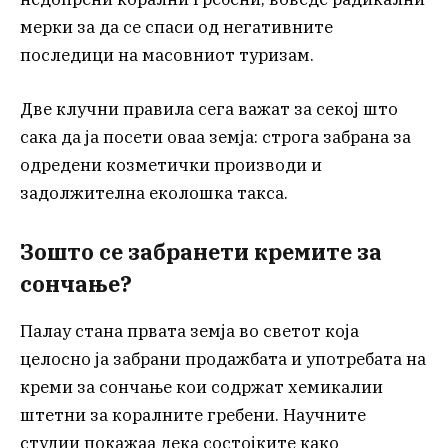
мерки за да се спаси од негативните
последици на масовниот туризам.
Две клучни правила сега важат за секој што
сака да ја посети оваа земја: строга забрана за
одредени козметички производи и
задолжителна еколошка такса.
Зошто се забранети кремите за
сончање?
Палау стана првата земја во светот која
целосно ја забрани продажбата и употребата на
креми за сончање кои содржат хемикалии
штетни за коралните гребени. Научните
студии покажаа дека состојките како