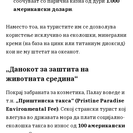
соочуваат со парична казна од дури
1.000
американски долари
.
Наместо тоа, на туристите им се дозволува
користење исклучиво на еколошки, минерални
креми (на база на цинк или титаниум диоксид)
кои не му штетат на океанот.
„Данокот за заштита на
животната средина“
Покрај забраната за козметика, Палау воведе и
т.н.
„Приштинска такса“ (Pristine Paradise
Environmental Fee)
. Секој странски турист кој
влегува во државата мора да плати социјално-
еколошка такса во износ од
100 американски