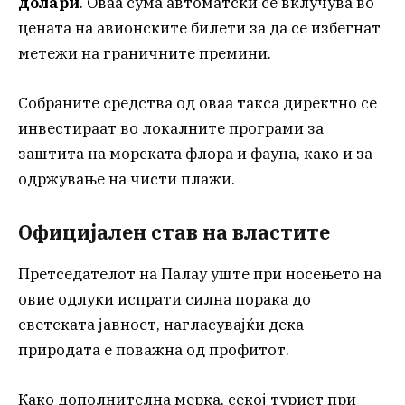
долари
. Оваа сума автоматски се вклучува во
цената на авионските билети за да се избегнат
метежи на граничните премини.
Собраните средства од оваа такса директно се
инвестираат во локалните програми за
заштита на морската флора и фауна, како и за
одржување на чисти плажи.
Официјален став на властите
Претседателот на Палау уште при носењето на
овие одлуки испрати силна порака до
светската јавност, нагласувајќи дека
природата е поважна од профитот.
Како дополнителна мерка, секој турист при