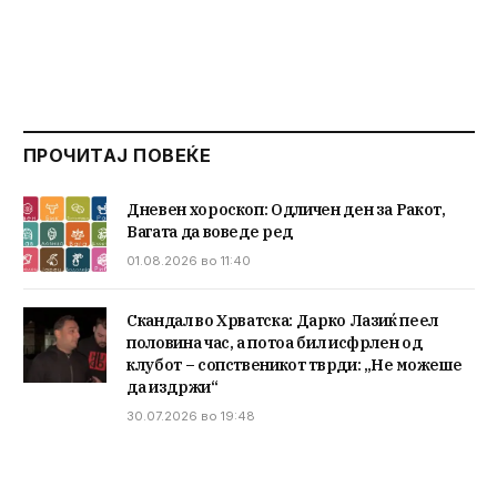
ПРОЧИТАЈ ПОВЕЌЕ
Дневен хороскоп: Одличен ден за Ракот,
Вагата да воведе ред
01.08.2026 во 11:40
Скандал во Хрватска: Дарко Лазиќ пеел
половина час, а потоа бил исфрлен од
клубот – сопственикот тврди: „Не можеше
да издржи“
30.07.2026 во 19:48