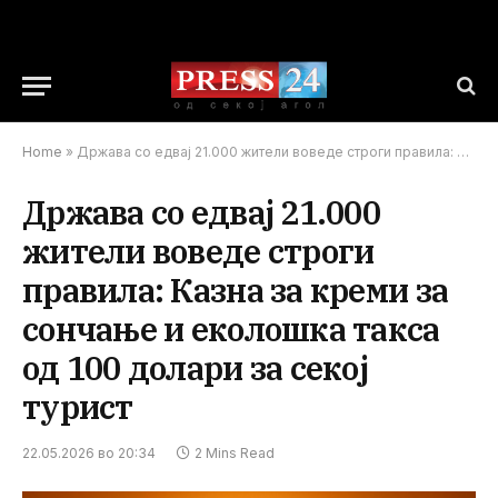
Home
»
Држава со едвај 21.000 жители воведе строги правила: Казна за креми за сончање и еколошка такса од 100 долари за секој турист
Држава со едвај 21.000
жители воведе строги
правила: Казна за креми за
сончање и еколошка такса
од 100 долари за секој
турист
22.05.2026 во 20:34
2 Mins Read