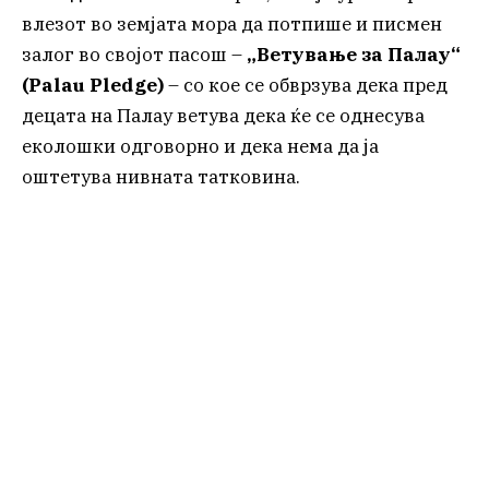
влезот во земјата мора да потпише и писмен
залог во својот пасош –
„Ветување за Палау“
(Palau Pledge)
– со кое се обврзува дека пред
децата на Палау ветува дека ќе се однесува
еколошки одговорно и дека нема да ја
оштетува нивната татковина.