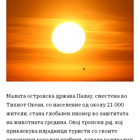
Малата островска држава Палау, сместена во
Тихиот Океан, со население од околу 21.000
жители, стана глобален пионер во заштитата
на животната средина. Овој тропски рај, кој
привлекува илјадници туристи со своите
недопрени корални гребени, воведе радикални