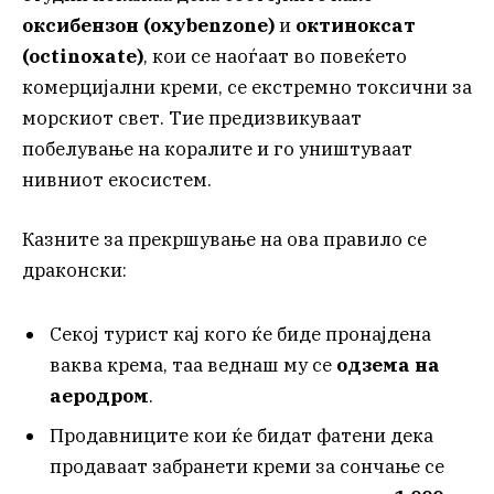
оксибензон (oxybenzone)
и
октиноксат
(octinoxate)
, кои се наоѓаат во повеќето
комерцијални креми, се екстремно токсични за
морскиот свет. Тие предизвикуваат
побелување на коралите и го уништуваат
нивниот екосистем.
Казните за прекршување на ова правило се
драконски:
Секој турист кај кого ќе биде пронајдена
ваква крема, таа веднаш му се
одзема на
аеродром
.
Продавниците кои ќе бидат фатени дека
продаваат забранети креми за сончање се