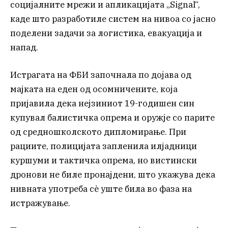
социјалните мрежи и апликацијата „Signal“,
каде што разработиле систем на нивоа со јасно
поделени задачи за логистика, евакуација и
напад.
Истрагата на ФБИ започнала по дојава од
мајката на еден од осомничените, која
пријавила дека нејзиниот 19-годишен син
купувал балистичка опрема и оружје со парите
од средношколското дипломирање. При
рациите, полицијата запленила илјадници
куршуми и тактичка опрема, но вистински
дронови не биле пронајдени, што укажува дека
нивната употреба сè уште била во фаза на
истражување.