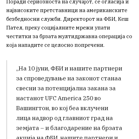
Поради сериозноста на случајот, се огласија и
највисоките претставници на американските
безбедносни служби. Директорот на ФБИ, Кеш
Пател, преку социјалните мрежи упати
честитки за брзата мултидржавна операција со
која нападите се целосно попречени.
„На 10 јуни, ФБИ и нашите партнери
за спроведување на законот станаа
свесни за потенцијална закана за
настанот UFC America 250 во
Вашингтон, во кој беа вклучени
лица надвор од главниот град на
земјата – и благодарение на брзата
акција на ФБИ, нашите партнери и