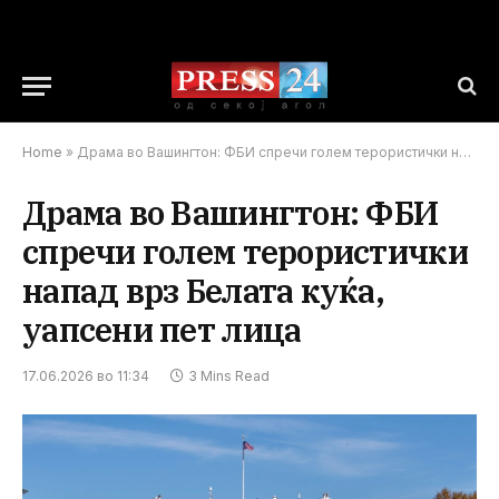
Home
»
Драма во Вашингтон: ФБИ спречи голем терористички напад врз Белата куќа, уапсени пет лица
Драма во Вашингтон: ФБИ
спречи голем терористички
напад врз Белата куќа,
уапсени пет лица
17.06.2026 во 11:34
3 Mins Read