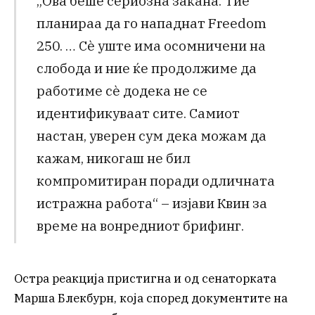
„Ова беше сериозна закана. Тие
планираа да го нападнат Freedom
250. … Сè уште има осомничени на
слобода и ние ќе продолжиме да
работиме сè додека не се
идентификуваат сите. Самиот
настан, уверен сум дека можам да
кажам, никогаш не бил
компромитиран поради одличната
истражна работа“ – изјави Квин за
време на вонредниот брифинг.
Остра реакција пристигна и од сенаторката
Марша Блекбурн, која според документите на