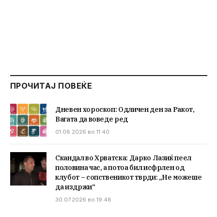
ПРОЧИТАЈ ПОВЕЌЕ
Дневен хороскоп: Одличен ден за Ракот,
Вагата да воведе ред
01.08.2026 во 11:40
Скандал во Хрватска: Дарко Лазиќ пеел
половина час, а потоа бил исфрлен од
клубот – сопственикот тврди: „Не можеше
да издржи“
30.07.2026 во 19:48