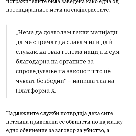
истражителите била заведена како една од
потенцијалните мети на снајперистите.
„Нема да дозволам вакви манијаци
да ме спречат да славам или да ѝ
служам на оваа голема нација и сум
благодарна на органите за
спроведување на законот што нè
чуваат безбедни“ – напиша таа на
Платформа X.
Надлежните служби потврдија дека сите
петмина приведени се обвинети по најмалку
едно обвинение за заговор за убиство, а