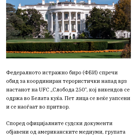
Федералното истражно биро (ФБИ) спречи
обид за координиран терористички напад врз
настанот на UFC „Слобода 250“, кој викендов се
одржа во Белата куќа. Пет лица се веќе уапсени
и се наоѓаат во притвор.
Според официјалните судски документи
објавени од американските медиуми, групата