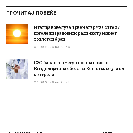
ПРОЧИТАЈ ПОВЕЌЕ
Италија воведува црвен аларм за сите 27
поголеми градови поради екстремниот
топлотен бран
04.08.2026 во 23:46
СЗО бара итна меѓународна помош:
Епидемијата на ебола во Конго излегува од
контрола
04.08.2026 во 23:26