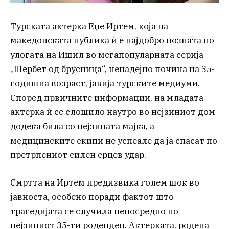
Турската актерка Еџе Иртем, која на
македонската публика ѝ е најдобро позната по
улогата на Ишил во мегапопуларната серија
„Шербет од брусница“, ненадејно почина на 35-
годишна возраст, јавија турските медиуми.
Според првичните информации, на младата
актерка ѝ се слошило наутро во нејзиниот дом
додека била со нејзината мајка, а
медицинските екипи не успеале да ја спасат по
претрпениот силен срцев удар.
Смртта на Иртем предизвика голем шок во
јавноста, особено поради фактот што
трагедијата се случила непосредно по
нејзиниот 35-ти роденден. Актерката, родена