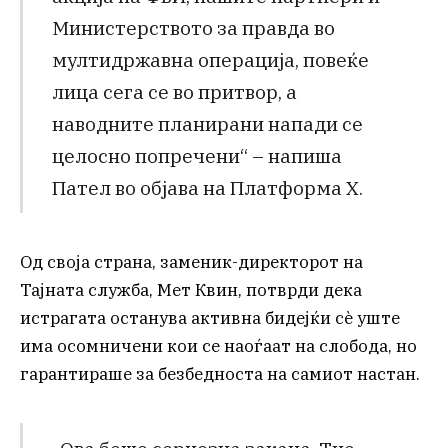
Министерството за правда во
мултидржавна операција, повеќе
лица сега се во притвор, а
наводните планирани напади се
целосно попречени“ – напиша
Пател во објава на Платформа X.
Од своја страна, заменик-директорот на
Тајната служба, Мет Квин, потврди дека
истрагата останува активна бидејќи сè уште
има осомничени кои се наоѓаат на слобода, но
гарантираше за безбедноста на самиот настан.