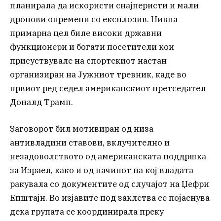
планирала да искористи снајперисти и мали
дронови опремени со експлозив. Нивна
примарна цел биле високи државни
функционери и богати посетители кои
присуствувале на спортскиот настан
организиран на Јужниот тревник, каде во
првиот ред седел американскиот претседател
Доналд Трамп.
Заговорот бил мотивиран од низа
антивладини ставови, вклучително и
незадоволството од американската поддршка
за Израел, како и од начинот на кој владата
ракувала со документите од случајот на Џефри
Епштајн. Во изјавите под заклетва се појаснува
дека групата се координирала преку