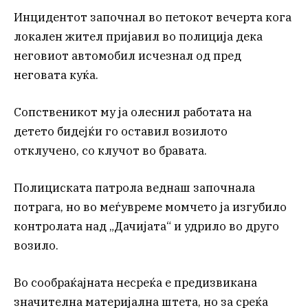
Инцидентот започнал во петокот вечерта кога
локален жител пријавил во полиција дека
неговиот автомобил исчезнал од пред
неговата куќа.
Сопственикот му ја олеснил работата на
детето бидејќи го оставил возилото
отклучено, со клучот во бравата.
Полициската патрола веднаш започнала
потрага, но во меѓувреме момчето ја изгубило
контролата над „Дачијата“ и удрило во друго
возило.
Во сообраќајната несреќа е предизвикана
значителна материјална штета, но за среќа