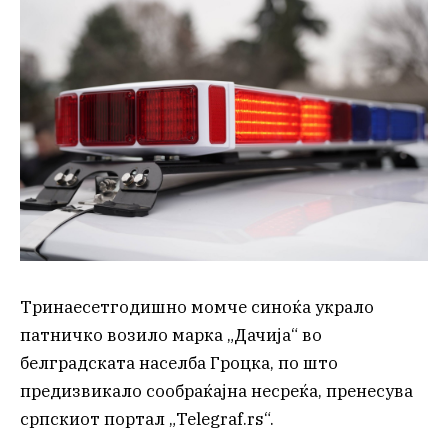
Тринаесетгодишно момче синоќа украло
патничко возило марка „Дачија“ во
белградската населба Гроцка, по што
предизвикало сообраќајна несреќа, пренесува
српскиот портал „Telegraf.rs“.