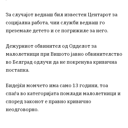
За случајот веднаш бил известен Центарот за
социјална работа, чии служби веднаш го
преземале детето и се погрижиле за него.
Дежурниот обвинител од Одделот за
малолетници при Вишото јавно обвинителство
во Белград одлучи да не покренува кривична
постапка.
Бидејќи момчето има само 13 години, тоа
спаѓа во категоријата помлади малолетници и
според законот е правно кривично
неодговорно.