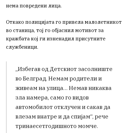
нема повредени лица.
Откако полицијата го привела малолетникот
во станица, тој го објаснил мотивот за
кражбата кој ги изненадил присутните
службеници.
„Избегав од Детскиот засолниште
во Белград. Немам родители и
живеам на улица… Немав никаква
зла намера, само го видов
автомобилот отклучен и сакав да
влезам внатре и да спијам“, рече
тринаесетгодишното момче.