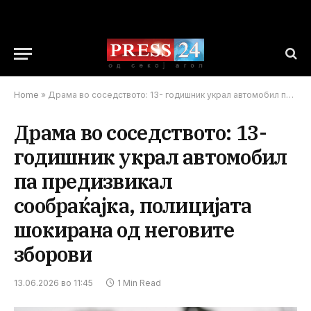
Home
»
Драма во соседството: 13- годишник украл автомобил па предизвикал сообраќајка, полицијата шокирана од неговите зборови
Драма во соседството: 13-
годишник украл автомобил
па предизвикал
сообраќајка, полицијата
шокирана од неговите
зборови
13.06.2026 во 11:45
1 Min Read