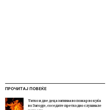
ПРОЧИТАЈ ПОВЕЌЕ
Татко и две деца загинаа во пожар во куќа
во Загорје, соседите претходно слушнале