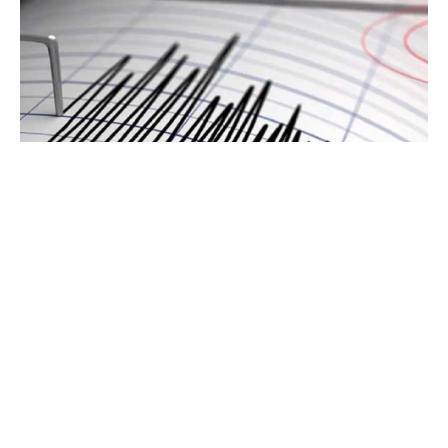
Земјотрес со интензитет од 3,7 степени според
Рихтеровата скала е регистриран во сабота, 13
јуни, во 11:22 часот во Егејското Море, во
близина на Измир.
Според достапните податоци, епицентарот на