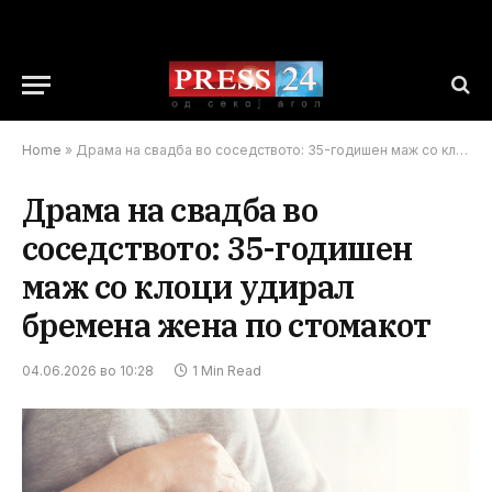
Home
»
Драма на свадба во соседството: 35-годишен маж со клоци удирал бремена жена по стомакот
Драма на свадба во
соседството: 35-годишен
маж со клоци удирал
бремена жена по стомакот
04.06.2026 во 10:28
1 Min Read