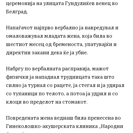
церемонија на улицата Гундулиќев венец во
Белград.
Напаѓачот најпрво вербално ја навредувал и
омаловажувал младата жена, која била во
шестиот месец од бременоста, упатувајќи и
директни закани дека ќе ја убие.
Набргу по вербалната расправија, мажот
физички ја нападнал трудницата така што
силно ја турнал со рацете, ја стегал и ја удирал
со тупаници по телото, а потоа ја удрил и со
клоци во пределот на стомакот.
Повредената жена веднаш била пренесена во
Гинеколошко-акушерската клиника „Народни