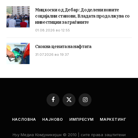
Мицкоски од Дебар: Доделени новите
социјални станови, Владата продолжува со
инвестиции за граѓаните
01.08.2026 во 12:55
Скокна цената на нафтата
31.07.2026 во 19:37
Facebook
X
Instagram
(Twitter)
НАСЛОВНА
НАЈНОВО
ИМПРЕСУМ
МАРКЕТИНГ
Њу Медиа Комјуникејшн © 2010 | сите права заштитени