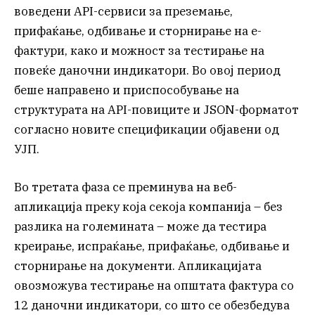
воведени API-сервиси за преземање,
прифаќање, одбивање и сторнирање на е-
фактури, како и можност за тестирање на
повеќе даночни индикатори. Во овој период
беше направено и приспособување на
структурата на API-повиците и JSON-форматот
согласно новите спецификации објавени од
УЈП.
Во третата фаза се преминува на веб-
апликација преку која секоја компанија – без
разлика на големината – може да тестира
креирање, испраќање, прифаќање, одбивање и
сторнирање на документи. Апликацијата
овозможува тестирање на општата фактура со
12 даночни индикатори, со што се обезбедува