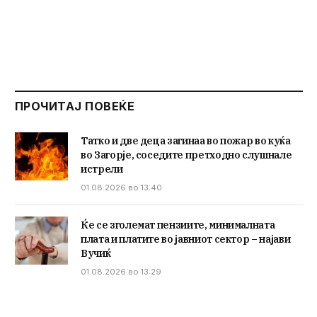
ПРОЧИТАЈ ПОВЕЌЕ
Татко и две деца загинаа во пожар во куќа
во Загорје, соседите претходно слушнале
истрели
01.08.2026 во 13:40
Ќе се зголемат пензиите, минималната
плата и платите во јавниот сектор – најави
Вучиќ
01.08.2026 во 13:29