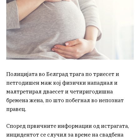
Полицијата во Белград трага по триесет и
петгодишен маж кој физички нападнал и
малтретирал дваесет и четиригодишна
бремена жена, по што побегнал во непознат
правец.
Според првичните информации од истрагата,
инцидентот се случил за време на свадбена