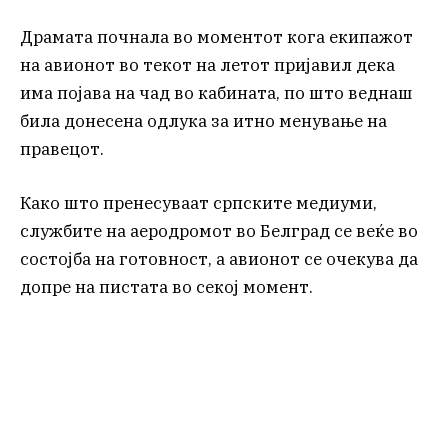
Драмата почнала во моментот кога екипажот
на авионот во текот на летот пријавил дека
има појава на чад во кабината, по што веднаш
била донесена одлука за итно менување на
правецот.
Како што пренесуваат српските медиуми,
службите на аеродромот во Белград се веќе во
состојба на готовност, а авионот се очекува да
допре на пистата во секој момент.