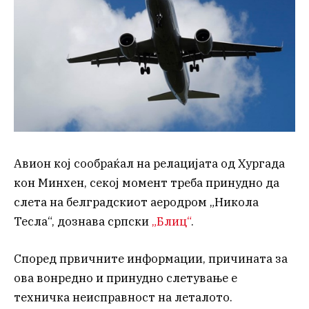
Авион кој сообраќал на релацијата од Хургада
кон Минхен, секој момент треба принудно да
слета на белградскиот аеродром „Никола
Тесла“, дознава српски
„Блиц“
.
Според првичните информации, причината за
ова вонредно и принудно слетување е
техничка неисправност на леталото.