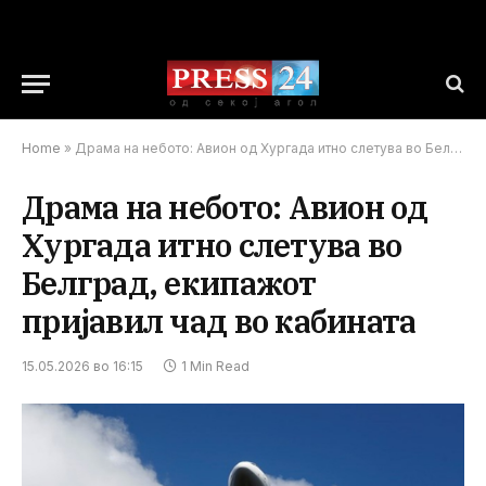
Home
»
Драма на небото: Авион од Хургада итно слетува во Белград, екипажот пријавил чад во кабината
Драма на небото: Авион од
Хургада итно слетува во
Белград, екипажот
пријавил чад во кабината
15.05.2026 во 16:15
1 Min Read